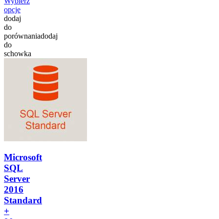
Wybierz
opcje
dodaj
do
porównania
dodaj
do
schowka
Microsoft
SQL
Server
2016
Standard
+