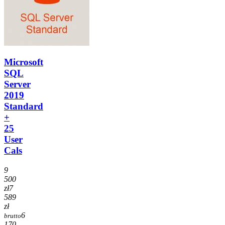
Microsoft
SQL
Server
2019
Standard
+
25
User
Cals
9
500
zł
7
589
zł
6
brutto
170