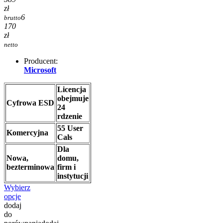
zł
6
brutto
170
zł
netto
Producent:
Microsoft
Licencja
obejmuje
Cyfrowa ESD
24
rdzenie
55 User
Komercyjna
Cals
Dla
Nowa,
domu,
bezterminowa
firm i
instytucji
Wybierz
opcje
dodaj
do