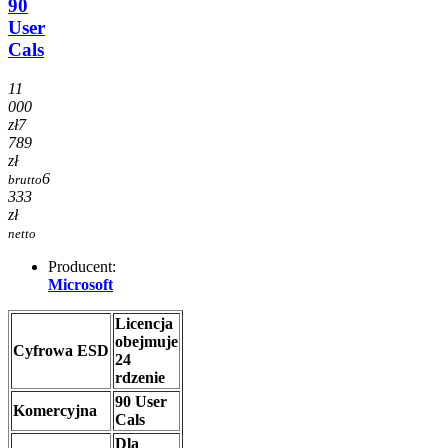
90
User
Cals
11
000
zł
7
789
zł
6
brutto
333
zł
netto
Producent:
Microsoft
Licencja
obejmuje
Cyfrowa ESD
24
rdzenie
90 User
Komercyjna
Cals
Dla