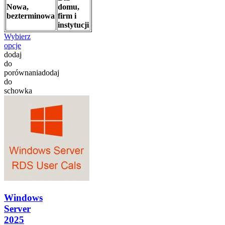
Nowa,
domu,
bezterminowa
firm i
instytucji
Wybierz
opcje
dodaj
do
porównania
dodaj
do
schowka
Windows
Server
2025