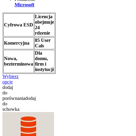
Microsoft
Licencja
obejmuje
Cyfrowa ESD
24
rdzenie
85 User
Komercyjna
Cals
Dla
Nowa,
domu,
bezterminowa
firm i
instytucji
Wybierz
opcje
dodaj
do
porównania
dodaj
do
schowka