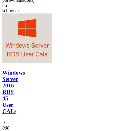
porównania
dodaj
do
schowka
Windows
Server
2016
RDS
45
User
CALs
9
000