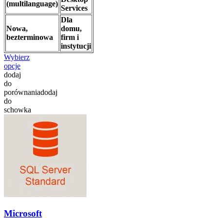
(multilanguage)
Services
Dla
Nowa,
domu,
bezterminowa
firm i
instytucji
Wybierz
opcje
dodaj
do
porównania
dodaj
do
schowka
Microsoft