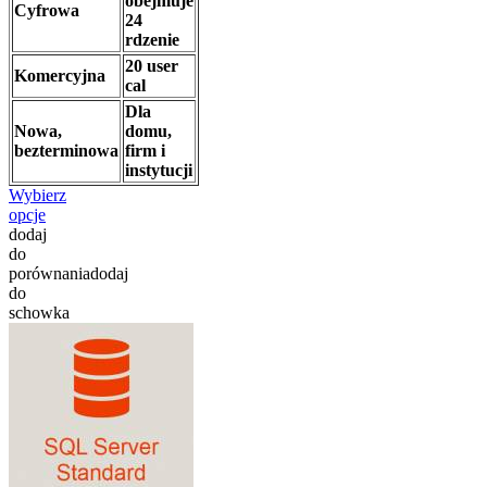
obejmuje
Cyfrowa
24
rdzenie
20 user
Komercyjna
cal
Dla
Nowa,
domu,
bezterminowa
firm i
instytucji
Wybierz
opcje
dodaj
do
porównania
dodaj
do
schowka