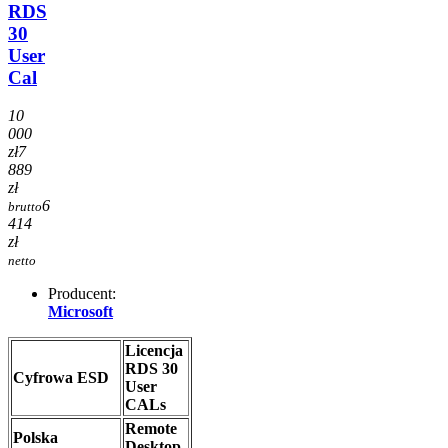
RDS
30
User
Cal
10
000
zł
7
889
zł
6
brutto
414
zł
netto
Producent:
Microsoft
Licencja
RDS 30
Cyfrowa ESD
User
CALs
Remote
Polska
Desktop