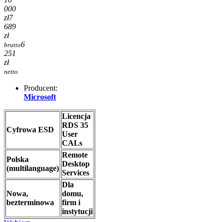
000
zł
7
689
zł
6
brutto
251
zł
netto
Producent:
Microsoft
Licencja
RDS 35
Cyfrowa ESD
User
CALs
Remote
Polska
Desktop
(multilanguage)
Services
Dla
Nowa,
domu,
bezterminowa
firm i
instytucji