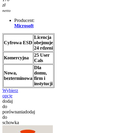
zł
netto
Producent:
Microsoft
Licencja
Cyfrowa ESD
obejmuje
24 rdzeni
25 User
Komercyjna
Cals
Dla
Nowa,
domu,
bezterminowa
firm i
instytucji
Wybierz
opcje
dodaj
do
porównania
dodaj
do
schowka