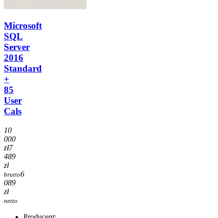
Microsoft
SQL
Server
2016
Standard
+
85
User
Cals
10
000
zł
7
489
zł
6
brutto
089
zł
netto
Producent: