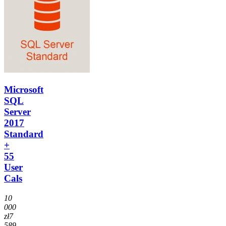
Microsoft
SQL
Server
2017
Standard
+
55
User
Cals
10
000
zł
7
589