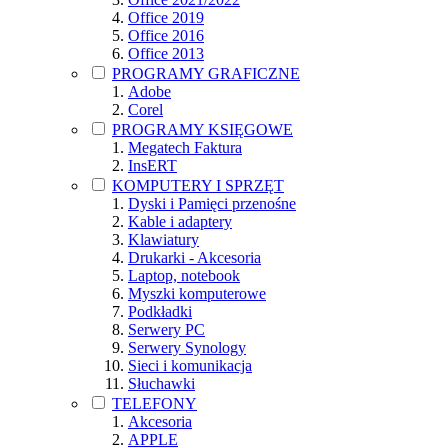
Office 2019
Office 2016
Office 2013
PROGRAMY GRAFICZNE
Adobe
Corel
PROGRAMY KSIĘGOWE
Megatech Faktura
InsERT
KOMPUTERY I SPRZĘT
Dyski i Pamięci przenośne
Kable i adaptery
Klawiatury
Drukarki - Akcesoria
Laptop, notebook
Myszki komputerowe
Podkładki
Serwery PC
Serwery Synology
Sieci i komunikacja
Słuchawki
TELEFONY
Akcesoria
APPLE