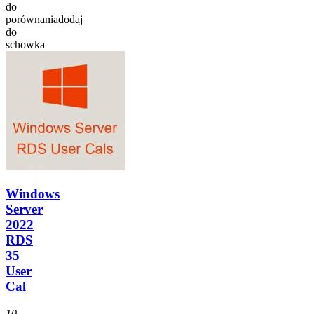
do
porównania
dodaj
do
schowka
Windows
Server
2022
RDS
35
User
Cal
10