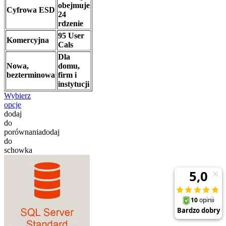
obejmuje
Cyfrowa ESD
24
rdzenie
95 User
Komercyjna
Cals
Dla
Nowa,
domu,
bezterminowa
firm i
instytucji
Wybierz
opcje
dodaj
do
porównania
dodaj
do
schowka