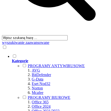
wyszukiwanie zaawansowane
Kategorie
PROGRAMY ANTYWIRUSOWE
AVG
BitDefender
G-Data
Eset Nod32
Norton
Mcafee
PROGRAMY BIUROWE
Office 365
Office 2024
Office 2021/2022