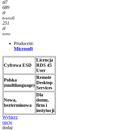
zł
7
689
zł
6
brutto
251
zł
netto
Producent:
Microsoft
Licencja
Cyfrowa ESD
RDS 45
User
Remote
Polska
Desktop
(multilanguage)
Services
Dla
Nowa,
domu,
bezterminowa
firm i
instytucji
Wybierz
opcje
dodaj