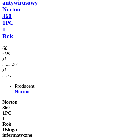
antywirusowy
Norton
360
1PC
1
Rok
60
zł
29
zł
24
brutto
zł
netto
Producent:
Norton
Norton
360
1PC
1
Rok
Usługa
informatyczna