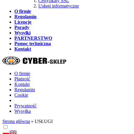
Certyfikaty SSL
Usługi informatyczne
O firmie
Regulamin
Licencje
Porady
Wysyłki
PARTNERSTWO
Pomoc techniczna
Kontakt
O firmie
Płatność
Kontakt
Regulamin
Cookie
Prywatność
Wysyłka
Strona główna
»
USŁUGI