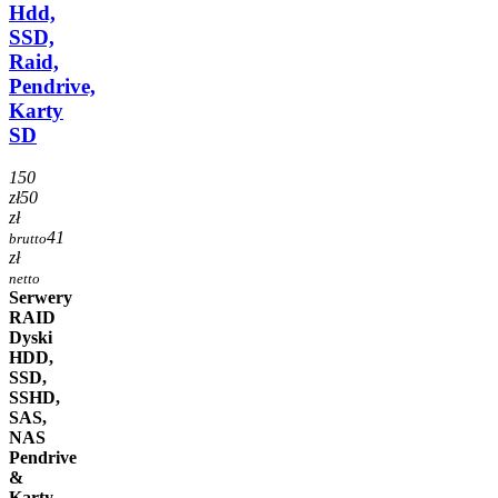
Hdd,
SSD,
Raid,
Pendrive,
Karty
SD
150
zł
50
zł
41
brutto
zł
netto
Serwery
RAID
Dyski
HDD,
SSD,
SSHD,
SAS,
NAS
Pendrive
&
Karty