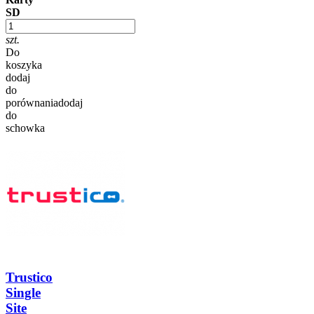
SD
szt.
Do
koszyka
dodaj
do
porównania
dodaj
do
schowka
Trustico
Single
Site