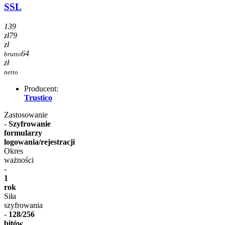
SSL
139
zł
79
zł
64
brutto
zł
netto
Producent:
Trustico
Zastosowanie
-
Szyfrowanie
formularzy
logowania/rejestracji
Okres
ważności
-
1
rok
Siła
szyfrowania
-
128/256
bitów