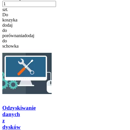
szt.
Do
koszyka
dodaj
do
porównania
dodaj
do
schowka
Odzyskiwanie
danych
z
dysków