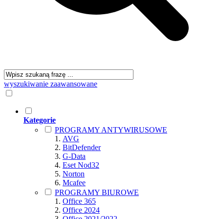
wyszukiwanie zaawansowane
Kategorie
PROGRAMY ANTYWIRUSOWE
AVG
BitDefender
G-Data
Eset Nod32
Norton
Mcafee
PROGRAMY BIUROWE
Office 365
Office 2024
Office 2021/2022