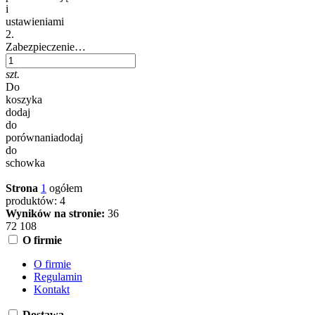
i
ustawieniami
2.
Zabezpieczenie…
szt.
Do
koszyka
dodaj
do
porównania
dodaj
do
schowka
Strona
1
ogółem
produktów: 4
Wyników na stronie:
36
72
108
O firmie
O firmie
Regulamin
Kontakt
Dostawa