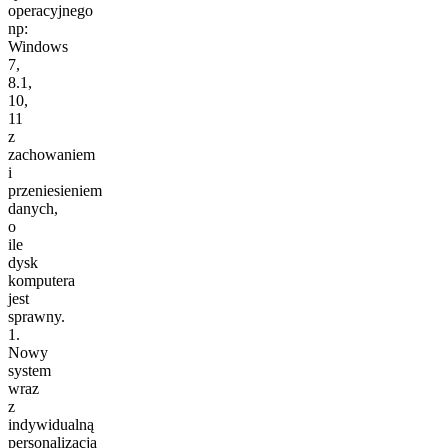
operacyjnego
np:
Windows
7,
8.1,
10,
11
z
zachowaniem
i
przeniesieniem
danych,
o
ile
dysk
komputera
jest
sprawny.
1.
Nowy
system
wraz
z
indywidualną
personalizacją