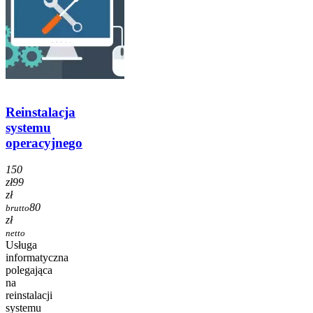
Reinstalacja
systemu
operacyjnego
150
zł
99
zł
80
brutto
zł
netto
Usługa
informatyczna
polegająca
na
reinstalacji
systemu