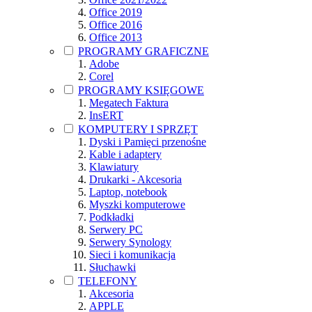
Office 2019
Office 2016
Office 2013
PROGRAMY GRAFICZNE
Adobe
Corel
PROGRAMY KSIĘGOWE
Megatech Faktura
InsERT
KOMPUTERY I SPRZĘT
Dyski i Pamięci przenośne
Kable i adaptery
Klawiatury
Drukarki - Akcesoria
Laptop, notebook
Myszki komputerowe
Podkładki
Serwery PC
Serwery Synology
Sieci i komunikacja
Słuchawki
TELEFONY
Akcesoria
APPLE