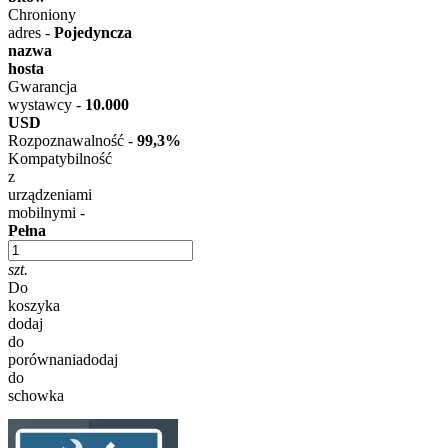
Chroniony
adres -
Pojedyncza
nazwa
hosta
Gwarancja
wystawcy -
10.000
USD
Rozpoznawalność -
99,3%​​​​​​​
Kompatybilność
z
urządzeniami
mobilnymi -
Pełna
szt.
Do
koszyka
dodaj
do
porównania
dodaj
do
schowka