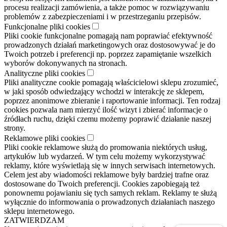
procesu realizacji zamówienia, a także pomoc w rozwiązywaniu
problemów z zabezpieczeniami i w przestrzeganiu przepisów.
Funkcjonalne pliki cookies
Pliki cookie funkcjonalne pomagają nam poprawiać efektywność
prowadzonych działań marketingowych oraz dostosowywać je do
Twoich potrzeb i preferencji np. poprzez zapamiętanie wszelkich
wyborów dokonywanych na stronach.
Analityczne pliki cookies
Pliki analityczne cookie pomagają właścicielowi sklepu zrozumieć,
w jaki sposób odwiedzający wchodzi w interakcję ze sklepem,
poprzez anonimowe zbieranie i raportowanie informacji. Ten rodzaj
cookies pozwala nam mierzyć ilość wizyt i zbierać informacje o
źródłach ruchu, dzięki czemu możemy poprawić działanie naszej
strony.
Reklamowe pliki cookies
Pliki cookie reklamowe służą do promowania niektórych usług,
artykułów lub wydarzeń. W tym celu możemy wykorzystywać
reklamy, które wyświetlają się w innych serwisach internetowych.
Celem jest aby wiadomości reklamowe były bardziej trafne oraz
dostosowane do Twoich preferencji. Cookies zapobiegają też
ponownemu pojawianiu się tych samych reklam. Reklamy te służą
wyłącznie do informowania o prowadzonych działaniach naszego
sklepu internetowego.
ZATWIERDZAM