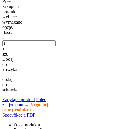
Przed
zakupem
produktu
wybierz
wymagane
opcje.
Ilość:
-
+
szt.
Dodaj
do
koszyka
dodaj
do
schowka
Zapytaj o produkt
Poleć
znajomemu
→ Negocjuj
cenę produktu ←
Specyfikacja PDF
Opis produktu