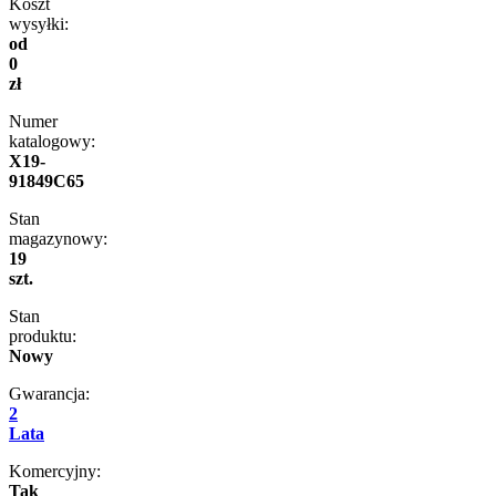
Koszt
wysyłki:
od
0
zł
Numer
katalogowy:
X19-
91849C65
Stan
magazynowy:
19
szt.
Stan
produktu:
Nowy
Gwarancja:
2
Lata
Komercyjny:
Tak