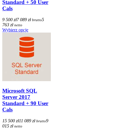
Standard + 50 User
Cals
9 500 zł
7 089 zł
5
brutto
763 zł
netto
Wybierz opcje
Microsoft SQL
Server 2017
Standard + 90 User
Cals
15 500 zł
11 089 zł
9
brutto
015 zł
netto