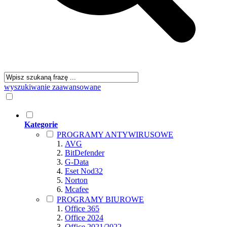
wyszukiwanie zaawansowane
Kategorie
PROGRAMY ANTYWIRUSOWE
AVG
BitDefender
G-Data
Eset Nod32
Norton
Mcafee
PROGRAMY BIUROWE
Office 365
Office 2024
Office 2021/2022