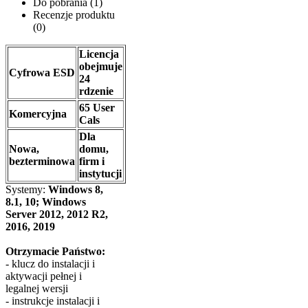
Do pobrania (1)
Recenzje produktu
(0)
Licencja
obejmuje
Cyfrowa ESD
24
rdzenie
65 User
Komercyjna
Cals
Dla
Nowa,
domu,
bezterminowa
firm i
instytucji
Systemy:
Windows 8,
8.1, 10; Windows
Server 2012, 2012 R2,
2016, 2019
​Otrzymacie Państwo:
- klucz do instalacji i
aktywacji pełnej i
legalnej wersji
- instrukcje instalacji i