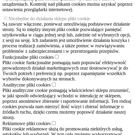
urządzeniach. Kontrolę nad plikami cookies można uzyskać poprzez
ustawienia przeglądarki internetowej.
Niezbędne do działania sklepu pliki cookie
Są zawsze włączone, ponieważ umożliwiają podstawowe działanie
strony. Są to między innymi pliki cookie pozwalające pamiętać
użytkownika w ciągu jednej sesji lub, zależnie od wybranych opcji,
z sesji na sesję. Ich zadaniem jest umożliwienie działania koszyka i
procesu realizacji zamówienia, a także pomoc w rozwiązywaniu
problemów z zabezpieczeniami i w przestrzeganiu przepisów.
Funkcjonalne pliki cookies
Pliki cookie funkcjonalne pomagają nam poprawiać efektywność
prowadzonych działań marketingowych oraz dostosowywać je do
Twoich potrzeb i preferencji np. poprzez zapamiętanie wszelkich
wyborów dokonywanych na stronach.
Analityczne pliki cookies
Pliki analityczne cookie pomagają właścicielowi sklepu zrozumieć,
w jaki sposób odwiedzający wchodzi w interakcję ze sklepem,
poprzez anonimowe zbieranie i raportowanie informacji. Ten rodzaj
cookies pozwala nam mierzyć ilość wizyt i zbierać informacje o
źródłach ruchu, dzięki czemu możemy poprawić działanie naszej
strony.
Reklamowe pliki cookies
Pliki cookie reklamowe służą do promowania niektórych usług,
artykułów lub wydarzeń. W tym celu możemy wykorzystywać