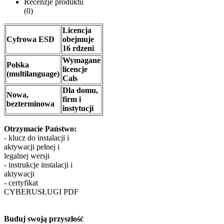
Recenzje produktu
(0)
Licencja
Cyfrowa ESD
obejmuje
16 rdzeni
Wymagane
Polska
licencje
(multilanguage)
Cals
Dla domu,
Nowa,
firm i
bezterminowa
instytucji
Otrzymacie Państwo:
- klucz do instalacji i
aktywacji pełnej i
legalnej wersji
- instrukcje instalacji i
aktywacji
- certyfikat
CYBERUSŁUGI PDF
Buduj swoją przyszłość