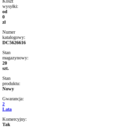
Koszt
wysyłki:
od
0
zł
Numer
katalogowy:
DC5626616
Stan
magazynowy:
20
szt.
Stan
produktu:
Nowy
Gwarancja:
2
Lata
Komercyjny:
Tak