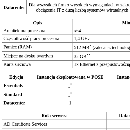
Dla wszystkich firm o wysokich wymaganiach w zakre
Datacenter
obciążenia IT z dużą liczbą systemów wirtualnych
Opis
Mi
Architektura procesora
x64
Częstotliwość pracy procesora
1,4 GHz
*
Pamięć (RAM)
512 MB
(zalecana: technolo
**
Miejsce na dysku twardym
32 GB
Karta sieciowa
1x Ethernet z przepustowością
Edycja
Instancja eksploatowana w POSE
Insta
*
Essentials
1
*
Standard
1
Datacenter
1
Rola serwera
Datac
AD Certificate Services