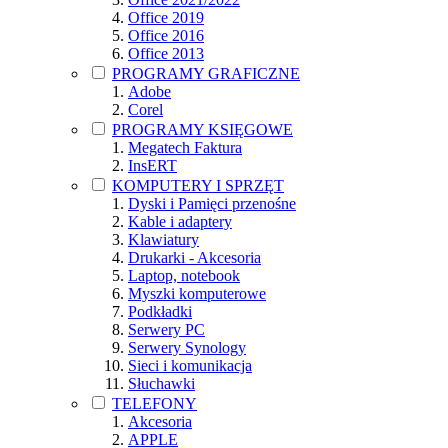
Office 2019
Office 2016
Office 2013
PROGRAMY GRAFICZNE
Adobe
Corel
PROGRAMY KSIĘGOWE
Megatech Faktura
InsERT
KOMPUTERY I SPRZĘT
Dyski i Pamięci przenośne
Kable i adaptery
Klawiatury
Drukarki - Akcesoria
Laptop, notebook
Myszki komputerowe
Podkładki
Serwery PC
Serwery Synology
Sieci i komunikacja
Słuchawki
TELEFONY
Akcesoria
APPLE