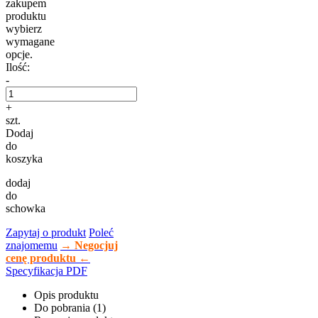
zakupem
produktu
wybierz
wymagane
opcje.
Ilość:
-
+
szt.
Dodaj
do
koszyka
dodaj
do
schowka
Zapytaj o produkt
Poleć
znajomemu
→ Negocjuj
cenę produktu ←
Specyfikacja PDF
Opis produktu
Do pobrania (1)