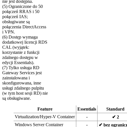
nie jest dostępna.
(5) Ograniczone do 50
połączeń RRAS i 50
połączeń IAS;
obsługiwane są
połączenia DirectAccess
i VPN.
(6) Dostęp wymaga
dodatkowej licencji RDS
CAL (wyjątek:
korzystanie z funkcji
zdalnego dostępu w
edycji Essentials).
(7) Tylko usługa RD
Gateway Services jest
zainstalowana i
skonfigurowana, inne
usługi zdalnego pulpitu
(w tym host sesji RD) nie
są obsługiwane.
Feature
Essentials
Standard
Virtualization/Hyper-V Container
-
✔ 2
Windows Server Container
-
✔ bez ogranic