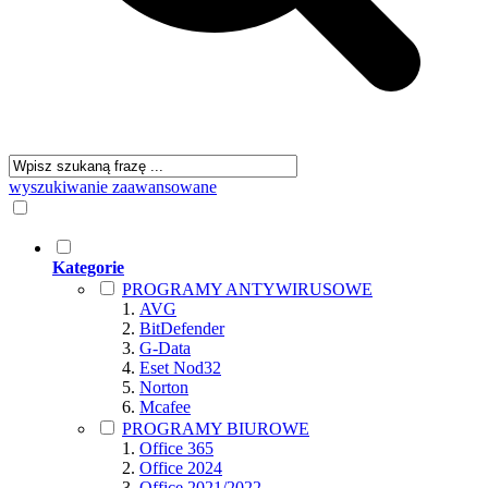
wyszukiwanie zaawansowane
Kategorie
PROGRAMY ANTYWIRUSOWE
AVG
BitDefender
G-Data
Eset Nod32
Norton
Mcafee
PROGRAMY BIUROWE
Office 365
Office 2024
Office 2021/2022