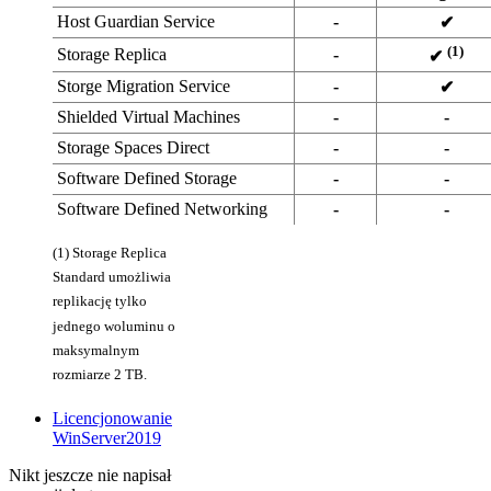
Host Guardian Service
-
✔
(1)
Storage Replica
-
✔
Storge Migration Service
-
✔
Shielded Virtual Machines
-
-
Storage Spaces Direct
-
-
Software Defined Storage
-
-
Software Defined Networking
-
-
(1) Storage Replica
Standard umożliwia
replikację tylko
jednego woluminu o
maksymalnym
rozmiarze 2 TB.
Licencjonowanie
WinServer2019
Nikt jeszcze nie napisał