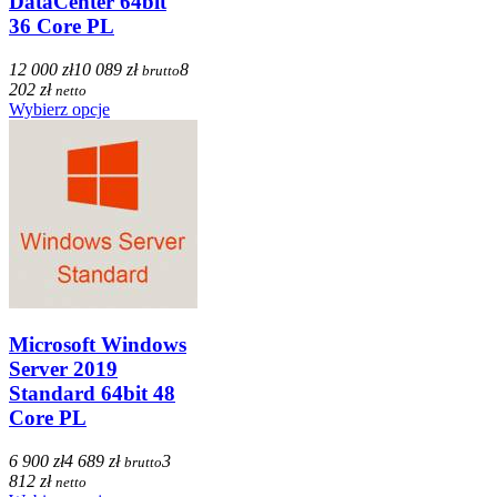
DataCenter 64bit
36 Core PL
12 000 zł
10 089 zł
8
brutto
202 zł
netto
Wybierz opcje
Microsoft Windows
Server 2019
Standard 64bit 48
Core PL
6 900 zł
4 689 zł
3
brutto
812 zł
netto