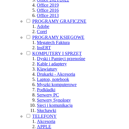
Office 2019
Office 2016
Office 2013
PROGRAMY GRAFICZNE
Adobe
Corel
PROGRAMY KSIĘGOWE
Megatech Faktura
InsERT
KOMPUTERY I SPRZĘT
Dyski i Pamięci przenośne
Kable i adaptery
Klawiatury
Drukarki - Akcesoria
Laptop, notebook
Myszki komputerowe
Podkładki
Serwery PC
Serwery Synology
Sieci i komunikacja
Słuchawki
TELEFONY
Akcesoria
APPLE