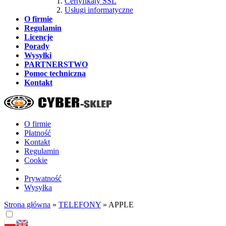
Certyfikaty SSL
Usługi informatyczne
O firmie
Regulamin
Licencje
Porady
Wysyłki
PARTNERSTWO
Pomoc techniczna
Kontakt
O firmie
Płatność
Kontakt
Regulamin
Cookie
Prywatność
Wysyłka
Strona główna
»
TELEFONY
»
APPLE