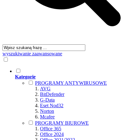
wyszukiwanie zaawansowane
Kategorie
PROGRAMY ANTYWIRUSOWE
AVG
BitDefender
G-Data
Eset Nod32
Norton
Mcafee
PROGRAMY BIUROWE
Office 365
Office 2024
Office 2021/2022