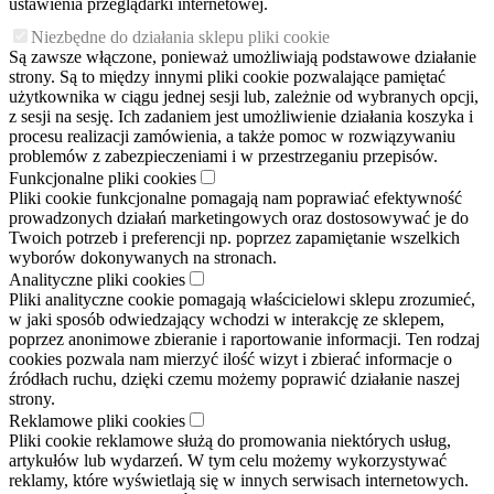
ustawienia przeglądarki internetowej.
Niezbędne do działania sklepu pliki cookie
Są zawsze włączone, ponieważ umożliwiają podstawowe działanie
strony. Są to między innymi pliki cookie pozwalające pamiętać
użytkownika w ciągu jednej sesji lub, zależnie od wybranych opcji,
z sesji na sesję. Ich zadaniem jest umożliwienie działania koszyka i
procesu realizacji zamówienia, a także pomoc w rozwiązywaniu
problemów z zabezpieczeniami i w przestrzeganiu przepisów.
Funkcjonalne pliki cookies
Pliki cookie funkcjonalne pomagają nam poprawiać efektywność
prowadzonych działań marketingowych oraz dostosowywać je do
Twoich potrzeb i preferencji np. poprzez zapamiętanie wszelkich
wyborów dokonywanych na stronach.
Analityczne pliki cookies
Pliki analityczne cookie pomagają właścicielowi sklepu zrozumieć,
w jaki sposób odwiedzający wchodzi w interakcję ze sklepem,
poprzez anonimowe zbieranie i raportowanie informacji. Ten rodzaj
cookies pozwala nam mierzyć ilość wizyt i zbierać informacje o
źródłach ruchu, dzięki czemu możemy poprawić działanie naszej
strony.
Reklamowe pliki cookies
Pliki cookie reklamowe służą do promowania niektórych usług,
artykułów lub wydarzeń. W tym celu możemy wykorzystywać
reklamy, które wyświetlają się w innych serwisach internetowych.