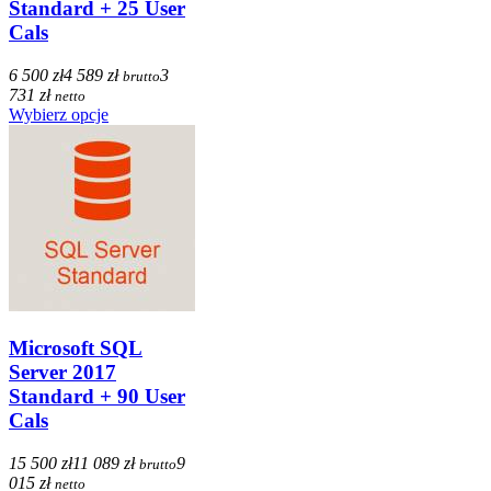
Standard + 25 User
Cals
6 500 zł
4 589 zł
3
brutto
731 zł
netto
Wybierz opcje
Microsoft SQL
Server 2017
Standard + 90 User
Cals
15 500 zł
11 089 zł
9
brutto
015 zł
netto