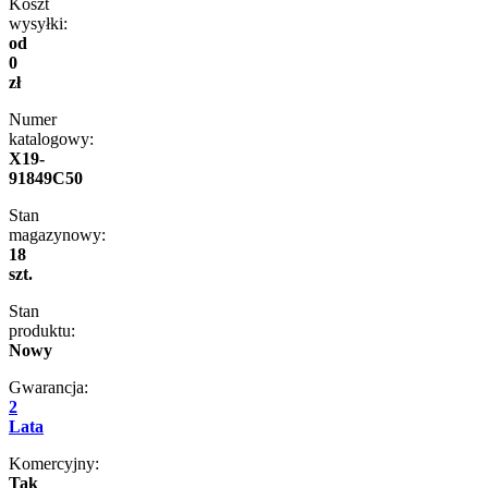
Koszt
wysyłki:
od
0
zł
Numer
katalogowy:
X19-
91849C50
Stan
magazynowy:
18
szt.
Stan
produktu:
Nowy
Gwarancja:
2
Lata
Komercyjny:
Tak