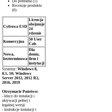
Do pobrania (1)
Recenzje produktu
(0)
Licencja
obejmuje
Cyfrowa ESD
24
rdzenie
50 User
Komercyjna
Cals
Dla
Nowa,
domu,
bezterminowa
firm i
instytucji
Systemy:
Windows 8,
8.1, 10; Windows
Server 2012, 2012 R2,
2016, 2019
​Otrzymacie Państwo:
- klucz do instalacji i
aktywacji pełnej i
legalnej wersji
- instrukcje instalacji i