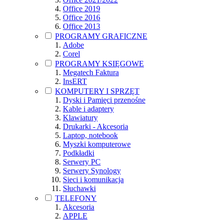
Office 2019
Office 2016
Office 2013
PROGRAMY GRAFICZNE
Adobe
Corel
PROGRAMY KSIĘGOWE
Megatech Faktura
InsERT
KOMPUTERY I SPRZĘT
Dyski i Pamięci przenośne
Kable i adaptery
Klawiatury
Drukarki - Akcesoria
Laptop, notebook
Myszki komputerowe
Podkładki
Serwery PC
Serwery Synology
Sieci i komunikacja
Słuchawki
TELEFONY
Akcesoria
APPLE