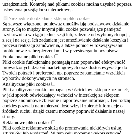
urządzeniach. Kontrolę nad plikami cookies można uzyskać poprzez
ustawienia przeglądarki internetowej.
Niezbędne do działania sklepu pliki cookie
Są zawsze włączone, ponieważ umożliwiają podstawowe działanie
strony. Są to między innymi pliki cookie pozwalające pamiętać
użytkownika w ciągu jednej sesji lub, zależnie od wybranych opcji,
z sesji na sesję. Ich zadaniem jest umożliwienie działania koszyka i
procesu realizacji zamówienia, a także pomoc w rozwiązywaniu
problemów z zabezpieczeniami i w przestrzeganiu przepisów.
Funkcjonalne pliki cookies
Pliki cookie funkcjonalne pomagają nam poprawiać efektywność
prowadzonych działań marketingowych oraz dostosowywać je do
Twoich potrzeb i preferencji np. poprzez zapamiętanie wszelkich
wyborów dokonywanych na stronach.
Analityczne pliki cookies
Pliki analityczne cookie pomagają właścicielowi sklepu zrozumieć,
w jaki sposób odwiedzający wchodzi w interakcję ze sklepem,
poprzez anonimowe zbieranie i raportowanie informacji. Ten rodzaj
cookies pozwala nam mierzyć ilość wizyt i zbierać informacje o
źródłach ruchu, dzięki czemu możemy poprawić działanie naszej
strony.
Reklamowe pliki cookies
Pliki cookie reklamowe służą do promowania niektórych usług,
artykułów lub wydarzeń. W tym celu możemy wykorzystywać