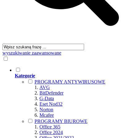
wyszukiwanie zaawansowane
Kategorie
PROGRAMY ANTYWIRUSOWE
AVG
BitDefender
G-Data
Eset Nod32
Norton
Mcafee
PROGRAMY BIUROWE
Office 365
Office 2024
Office 2021/2022