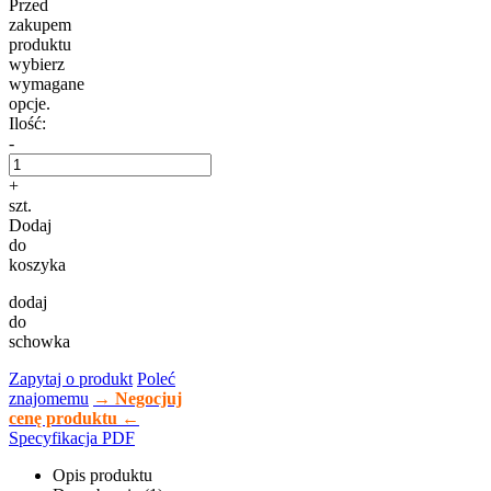
Przed
zakupem
produktu
wybierz
wymagane
opcje.
Ilość:
-
+
szt.
Dodaj
do
koszyka
dodaj
do
schowka
Zapytaj o produkt
Poleć
znajomemu
→ Negocjuj
cenę produktu ←
Specyfikacja PDF
Opis produktu