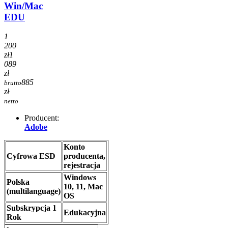
Win/Mac
EDU
1
200
zł
1
089
zł
885
brutto
zł
netto
Producent:
Adobe
Konto
Cyfrowa ESD
producenta,
rejestracja
Windows
Polska
10, 11, Mac
(multilanguage)
OS
Subskrypcja 1
Edukacyjna
Rok