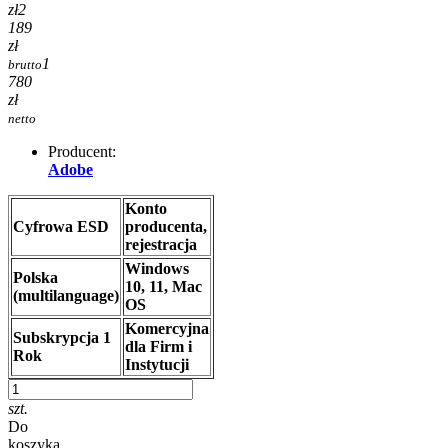
zł
2
189
zł
1
brutto
780
zł
netto
Producent:
Adobe
Konto
Cyfrowa ESD
producenta,
rejestracja
Windows
Polska
10, 11, Mac
(multilanguage)
OS
Komercyjna
Subskrypcja 1
dla Firm i
Rok
Instytucji
szt.
Do
koszyka