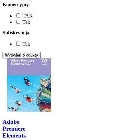
Komercyjny
TAK
Tak
Subskrypcja
Tak
Adobe
Premiere
Elements