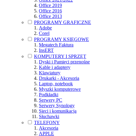
Office 2019
Office 2016
Office 2013
PROGRAMY GRAFICZNE
Adobe
Corel
PROGRAMY KSIĘGOWE
Megatech Faktura
InsERT
KOMPUTERY I SPRZĘT
Dyski i Pamięci przenośne
Kable i adaptery
Klawiatury
Drukarki - Akcesoria
Laptop, notebook
Myszki komputerowe
Podkładki
Serwery PC
Serwery Synology
Sieci i komunikacja
Słuchawki
TELEFONY
Akcesoria
APPLE