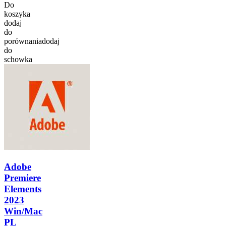
Do
koszyka
dodaj
do
porównania
dodaj
do
schowka
Adobe
Premiere
Elements
2023
Win/Mac
PL