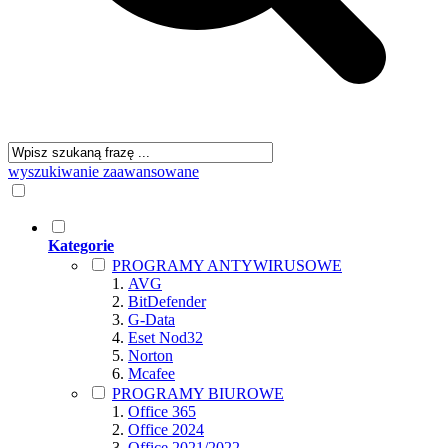
wyszukiwanie zaawansowane
Kategorie
PROGRAMY ANTYWIRUSOWE
AVG
BitDefender
G-Data
Eset Nod32
Norton
Mcafee
PROGRAMY BIUROWE
Office 365
Office 2024
Office 2021/2022