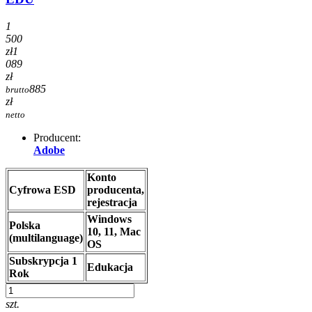
1
500
zł
1
089
zł
885
brutto
zł
netto
Producent:
Adobe
Konto
Cyfrowa ESD
producenta,
rejestracja
Windows
Polska
10, 11, Mac
(multilanguage)
OS
Subskrypcja 1
Edukacja
Rok
szt.