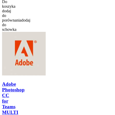
Do
koszyka
dodaj
do
porównania
dodaj
do
schowka
Adobe
Photoshop
CC
for
Teams
MULTI