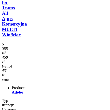
for
Teams
All
Apps
Komercyjna
MULTI
Win/Mac
5
588
zł
5
450
zł
4
brutto
431
zł
netto
Producent:
Adobe
Typ
licencji:
Cyfrowa