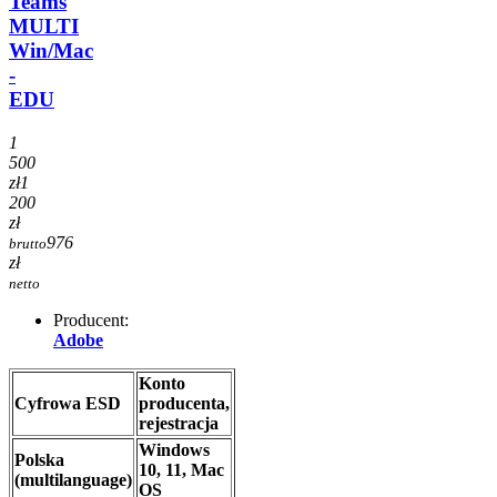
Teams
MULTI
Win/Mac
-
EDU
1
500
zł
1
200
zł
976
brutto
zł
netto
Producent:
Adobe
Konto
Cyfrowa ESD
producenta,
rejestracja
Windows
Polska
10, 11, Mac
(multilanguage)
OS