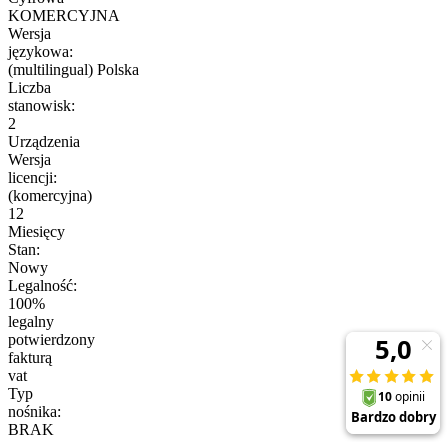
KOMERCYJNA
Wersja
językowa:
(multilingual) Polska
Liczba
stanowisk:
2
Urządzenia
Wersja
licencji:
(komercyjna)
12
Miesięcy
Stan:
Nowy
Legalność:
100%
legalny
potwierdzony
fakturą
vat
Typ
nośnika:
BRAK
-