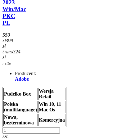
2023
Win/Mac
PKC
PL
550
zł
399
zł
324
brutto
zł
netto
Producent:
Adobe
Wersja
Pudełko Box
Retail
Polska
Win 10, 11
(multilanguage)
Mac Os
Nowa,
Komercyjna
bezterminowa
szt.