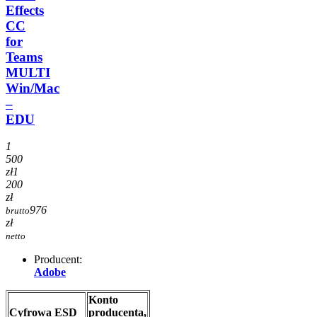
Effects
CC
for
Teams
MULTI
Win/Mac
–
EDU
1
500
zł
1
200
zł
976
brutto
zł
netto
Producent:
Adobe
Konto
Cyfrowa ESD
producenta,