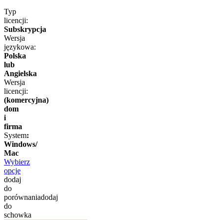
Typ
licencji:
Subskrypcja
Wersja
językowa:
Polska
lub
Angielska
Wersja
licencji:
(komercyjna)
dom
i
firma
System
:
Windows/
Mac
Wybierz
opcje
dodaj
do
porównania
dodaj
do
schowka