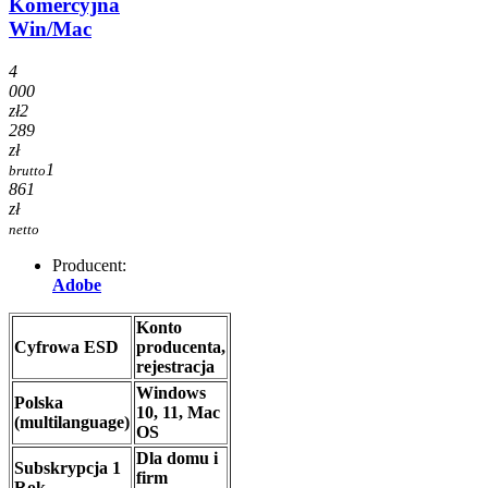
Komercyjna
Win/Mac
4
000
zł
2
289
zł
1
brutto
861
zł
netto
Producent:
Adobe
Konto
Cyfrowa ESD
producenta,
rejestracja
Windows
Polska
10, 11, Mac
(multilanguage)
OS
Dla domu i
Subskrypcja 1
firm
Rok