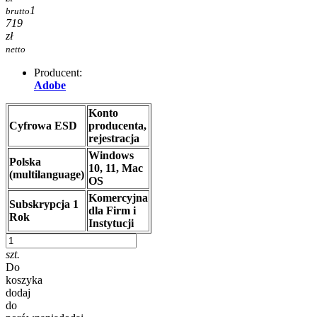
1
brutto
719
zł
netto
Producent:
Adobe
Konto
Cyfrowa ESD
producenta,
rejestracja
Windows
Polska
10, 11, Mac
(multilanguage)
OS
Komercyjna
Subskrypcja 1
dla Firm i
Rok
Instytucji
szt.
Do
koszyka
dodaj
do