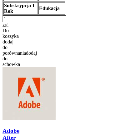
Subskrypcja 1
Edukacja
Rok
szt.
Do
koszyka
dodaj
do
porównania
dodaj
do
schowka
Adobe
After