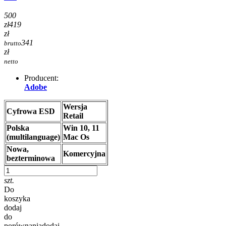
500
zł
419
zł
341
brutto
zł
netto
Producent:
Adobe
Wersja
Cyfrowa ESD
Retail
Polska
Win 10, 11
(multilanguage)
Mac Os
Nowa,
Komercyjna
bezterminowa
szt.
Do
koszyka
dodaj
do
porównania
dodaj