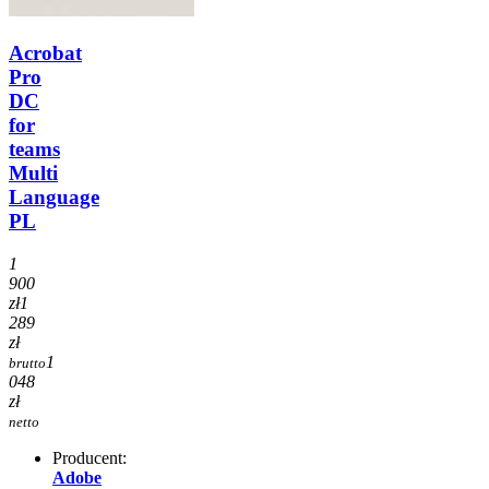
Acrobat
Pro
DC
for
teams
Multi
Language
PL
1
900
zł
1
289
zł
1
brutto
048
zł
netto
Producent:
Adobe