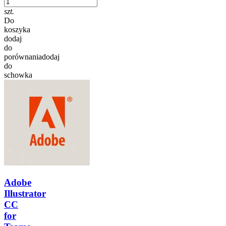
szt.
Do
koszyka
dodaj
do
porównania
dodaj
do
schowka
Adobe
Illustrator
CC
for