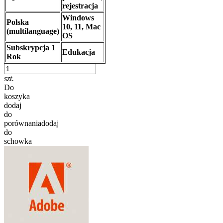
rejestracja
Windows
Polska
10, 11, Mac
(multilanguage)
OS
Subskrypcja 1
Edukacja
Rok
szt.
Do
koszyka
dodaj
do
porównania
dodaj
do
schowka