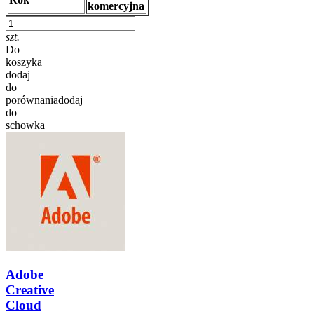
komercyjna
szt.
Do
koszyka
dodaj
do
porównania
dodaj
do
schowka
Adobe
Creative
Cloud