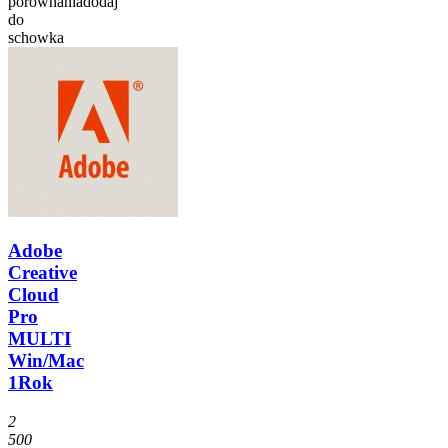
porównania
dodaj
do
schowka
Adobe
Creative
Cloud
Pro
MULTI
Win/Mac
1Rok
2
500