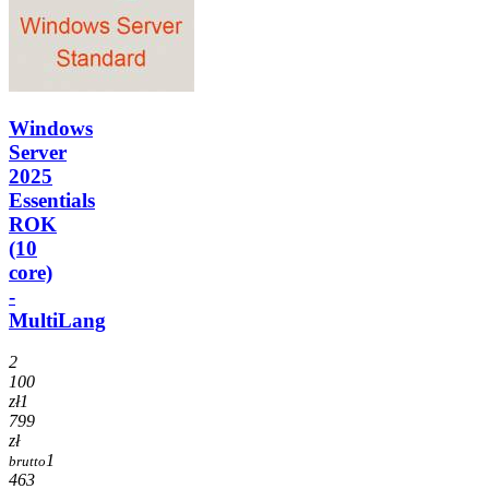
Windows
Server
2025
Essentials
ROK
(10
core)
-
MultiLang
2
100
zł
1
799
zł
1
brutto
463