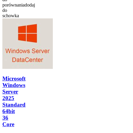
porównania
dodaj
do
schowka
Microsoft
Windows
Server
2025
Standard
64bit
36
Core