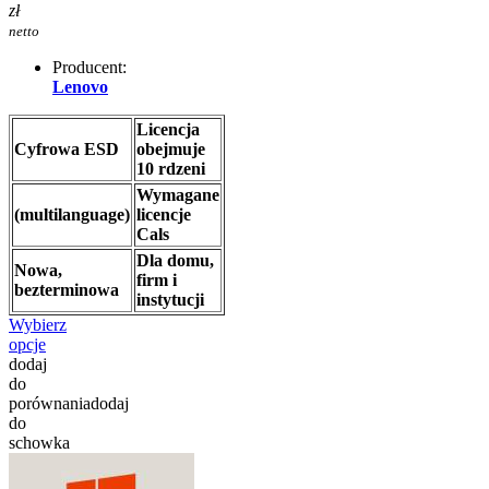
zł
netto
Producent:
Lenovo
Licencja
Cyfrowa ESD
obejmuje
10 rdzeni
Wymagane
(multilanguage)
licencje
Cals
Dla domu,
Nowa,
firm i
bezterminowa
instytucji
Wybierz
opcje
dodaj
do
porównania
dodaj
do
schowka