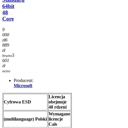
64bit
48
Core
9
000
zł
6
889
zł
5
brutto
601
zł
netto
Producent:
Microsoft
Licencja
Cyfrowa ESD
obejmuje
48 rdzeni
Wymagane
(multilanguage) Polski
licencje
Cals