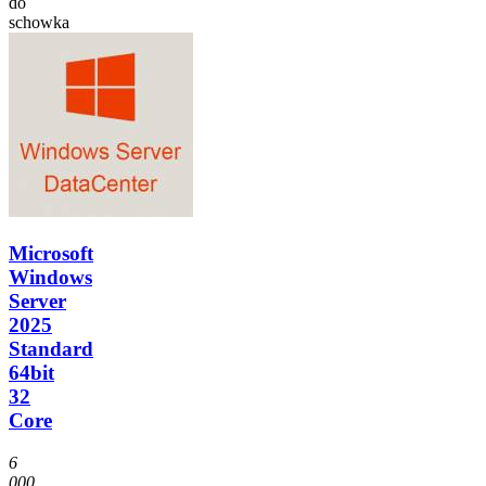
do
schowka
Microsoft
Windows
Server
2025
Standard
64bit
32
Core
6
000