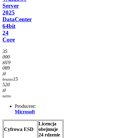
Server
2025
DataCenter
64bit
24
Core
35
000
zł
19
089
zł
15
brutto
520
zł
netto
Producent:
Microsoft
Licencja
Cyfrowa ESD
obejmuje
24 rdzenie