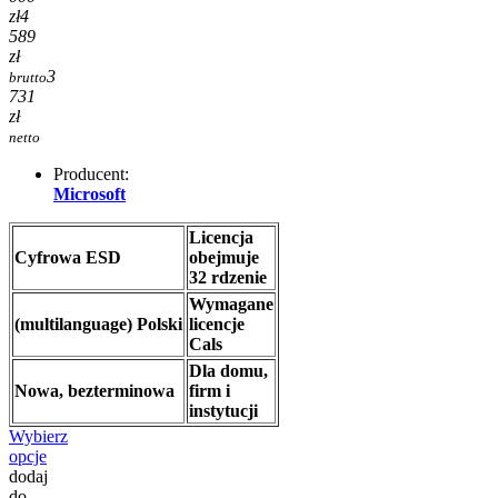
zł
4
589
zł
3
brutto
731
zł
netto
Producent:
Microsoft
Licencja
Cyfrowa ESD
obejmuje
32 rdzenie
Wymagane
(multilanguage) Polski
licencje
Cals
Dla domu,
Nowa, bezterminowa
firm i
instytucji
Wybierz
opcje
dodaj
do