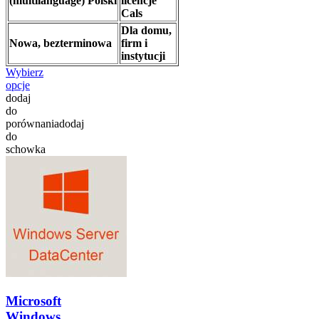
(multilanguage) Polski
licencje
Cals
Dla domu,
Nowa, bezterminowa
firm i
instytucji
Wybierz
opcje
dodaj
do
porównania
dodaj
do
schowka
Microsoft
Windows