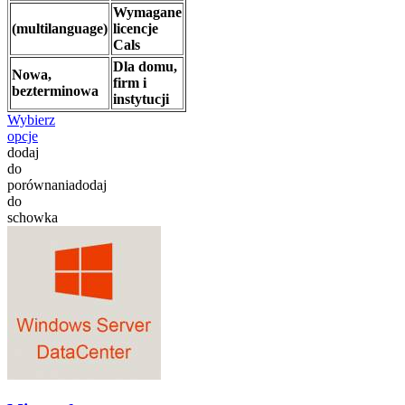
Wymagane
(multilanguage)
licencje
Cals
Dla domu,
Nowa,
firm i
bezterminowa
instytucji
Wybierz
opcje
dodaj
do
porównania
dodaj
do
schowka