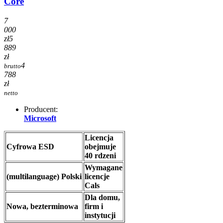
Core
7
000
zł
5
889
zł
4
brutto
788
zł
netto
Producent:
Microsoft
Licencja
Cyfrowa ESD
obejmuje
40 rdzeni
Wymagane
(multilanguage) Polski
licencje
Cals
Dla domu,
Nowa, bezterminowa
firm i
instytucji