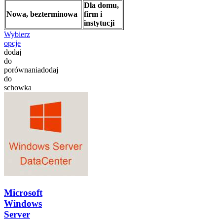
Dla domu,
Nowa, bezterminowa
firm i
instytucji
Wybierz
opcje
dodaj
do
porównania
dodaj
do
schowka
Microsoft
Windows
Server