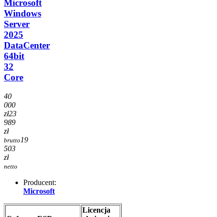
Microsoft
Windows
Server
2025
DataCenter
64bit
32
Core
40
000
zł
23
989
zł
19
brutto
503
zł
netto
Producent:
Microsoft
Licencja