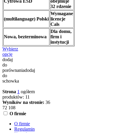
Cyfrowa ESD
obejmuje
32 rdzenie
Wymagane
(multilanguage) Polski
licencje
Cals
Dla domu,
Nowa, bezterminowa
firm i
instytucji
Wybierz
opcje
dodaj
do
porównania
dodaj
do
schowka
Strona
1
ogółem
produktów: 11
Wyników na stronie:
36
72
108
O firmie
O firmie
Regulamin