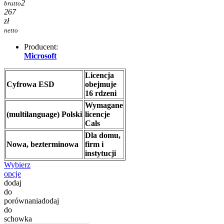
2
brutto
267
zł
netto
Producent:
Microsoft
Licencja
Cyfrowa ESD
obejmuje
16 rdzeni
Wymagane
(multilanguage) Polski
licencje
Cals
Dla domu,
Nowa, bezterminowa
firm i
instytucji
Wybierz
opcje
dodaj
do
porównania
dodaj
do
schowka