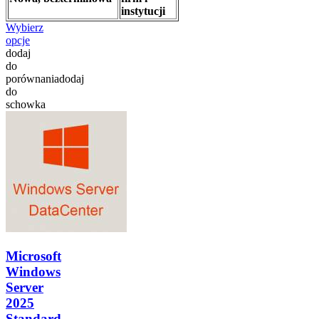
instytucji
Wybierz
opcje
dodaj
do
porównania
dodaj
do
schowka
Microsoft
Windows
Server
2025
Standard