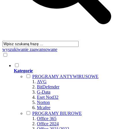
wyszukiwanie zaawansowane
Kategorie
PROGRAMY ANTYWIRUSOWE
AVG
BitDefender
G-Data
Eset Nod32
Norton
Mcafee
PROGRAMY BIUROWE
Office 365
Office 2024
Office 2021/2022