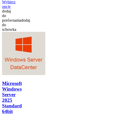
Wybierz
opcje
dodaj
do
porównania
dodaj
do
schowka
Microsoft
Windows
Server
2025
Standard
64bit