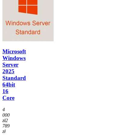
Microsoft
Windows
Server
2025
Standard
64bit
16
Core
4
000
zł
2
789
zł