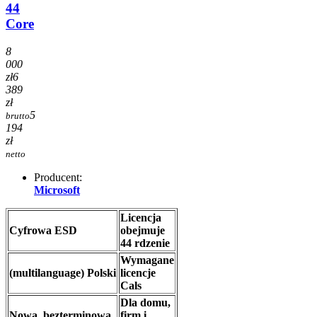
44
Core
8
000
zł
6
389
zł
5
brutto
194
zł
netto
Producent:
Microsoft
Licencja
Cyfrowa ESD
obejmuje
44 rdzenie
Wymagane
(multilanguage) Polski
licencje
Cals
Dla domu,
Nowa, bezterminowa
firm i