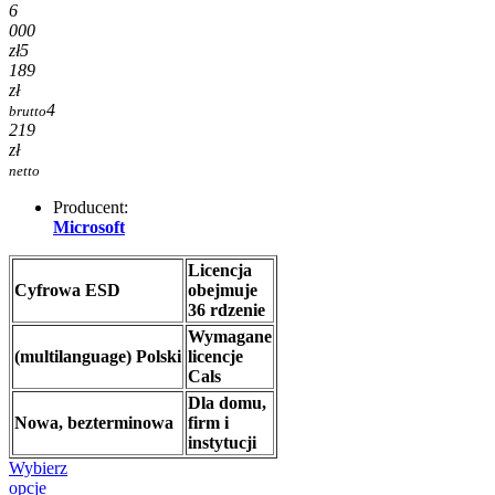
6
000
zł
5
189
zł
4
brutto
219
zł
netto
Producent:
Microsoft
Licencja
Cyfrowa ESD
obejmuje
36 rdzenie
Wymagane
(multilanguage) Polski
licencje
Cals
Dla domu,
Nowa, bezterminowa
firm i
instytucji
Wybierz
opcje