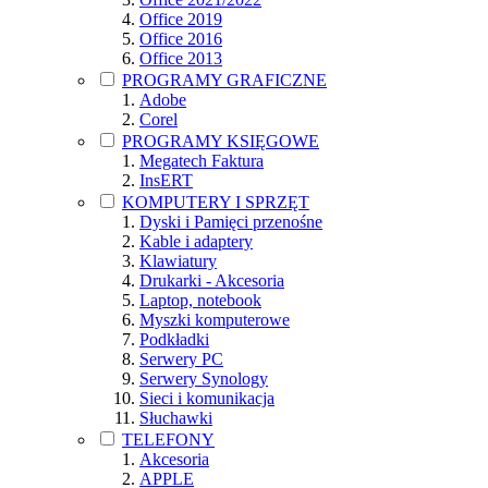
Office 2019
Office 2016
Office 2013
PROGRAMY GRAFICZNE
Adobe
Corel
PROGRAMY KSIĘGOWE
Megatech Faktura
InsERT
KOMPUTERY I SPRZĘT
Dyski i Pamięci przenośne
Kable i adaptery
Klawiatury
Drukarki - Akcesoria
Laptop, notebook
Myszki komputerowe
Podkładki
Serwery PC
Serwery Synology
Sieci i komunikacja
Słuchawki
TELEFONY
Akcesoria
APPLE