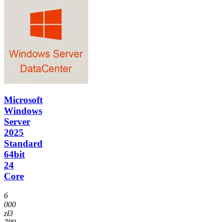
Microsoft
Windows
Server
2025
Standard
64bit
24
Core
6
000
zł
3