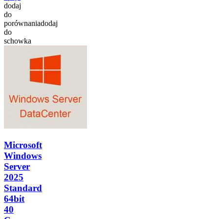
dodaj
do
porównania
dodaj
do
schowka
Microsoft
Windows
Server
2025
Standard
64bit
40