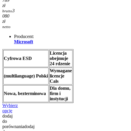
789
zł
3
brutto
080
zł
netto
Producent:
Microsoft
Licencja
Cyfrowa ESD
obejmuje
24 rdzenie
Wymagane
(multilanguage) Polski
licencje
Cals
Dla domu,
Nowa, bezterminowa
firm i
instytucji
Wybierz
opcje
dodaj
do
porównania
dodaj