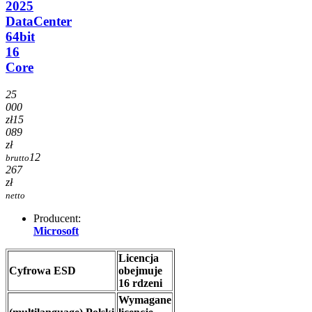
2025
DataCenter
64bit
16
Core
25
000
zł
15
089
zł
12
brutto
267
zł
netto
Producent:
Microsoft
Licencja
Cyfrowa ESD
obejmuje
16 rdzeni
Wymagane