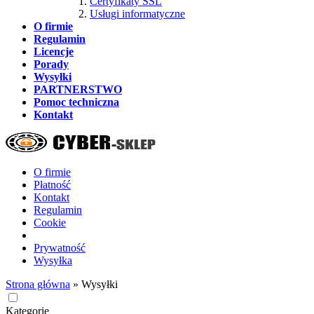
Certyfikaty SSL
Usługi informatyczne
O firmie
Regulamin
Licencje
Porady
Wysyłki
PARTNERSTWO
Pomoc techniczna
Kontakt
O firmie
Płatność
Kontakt
Regulamin
Cookie
Prywatność
Wysyłka
Strona główna
»
Wysyłki
Kategorie