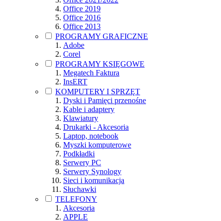
Office 2019
Office 2016
Office 2013
PROGRAMY GRAFICZNE
Adobe
Corel
PROGRAMY KSIĘGOWE
Megatech Faktura
InsERT
KOMPUTERY I SPRZĘT
Dyski i Pamięci przenośne
Kable i adaptery
Klawiatury
Drukarki - Akcesoria
Laptop, notebook
Myszki komputerowe
Podkładki
Serwery PC
Serwery Synology
Sieci i komunikacja
Słuchawki
TELEFONY
Akcesoria
APPLE