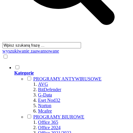
wyszukiwanie zaawansowane
Kategorie
PROGRAMY ANTYWIRUSOWE
AVG
BitDefender
G-Data
Eset Nod32
Norton
Mcafee
PROGRAMY BIUROWE
Office 365
Office 2024
Office 2021/2022