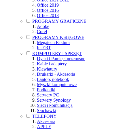
Office 2019
Office 2016
Office 2013
PROGRAMY GRAFICZNE
Adobe
Corel
PROGRAMY KSIĘGOWE
Megatech Faktura
InsERT
KOMPUTERY I SPRZĘT
Dyski i Pamięci przenośne
Kable i adaptery
Klawiatury
Drukarki - Akcesoria
Laptop, notebook
Myszki komputerowe
Podkładki
Serwery PC
Serwery Synology
Sieci i komunikacja
Słuchawki
TELEFONY
Akcesoria
APPLE