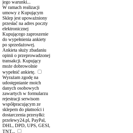
jego warunki...
W ramach realizacji
umowy z Kupującym
Sklep jest upoważniony
przesłać na adres poczty
elektronicznej
Kupującego zaproszenie
do wypełnienia ankiety
po sprzedażowej.
Ankieta służy zbadaniu
opinii o przeprowadzonej
transakcji. Kupujący
może dobrowolnie
wypełnić ankietę.
Wyrażam zgodę na
udostępnianie moich
danych osobowych
zawartych w formularzu
rejestracji serwisom
współpracującym ze
sklepem do płatności i
dostarczenia przesyłki:
przelewy24.pl, PayPal,
DHL, DPD, UPS, GESI,
TNT...