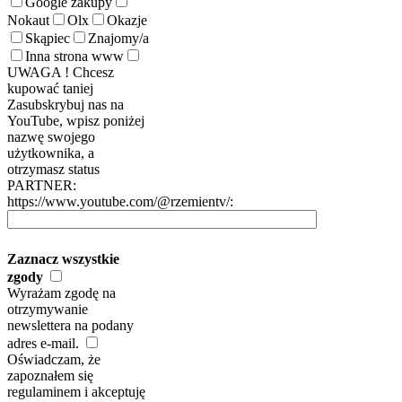
Google zakupy
Nokaut
Olx
Okazje
Skąpiec
Znajomy/a
Inna strona www
UWAGA ! Chcesz
kupować taniej
Zasubskrybuj nas na
YouTube, wpisz poniżej
nazwę swojego
użytkownika, a
otrzymasz status
PARTNER:
https://www.youtube.com/@rzemientv/:
Zaznacz wszystkie
zgody
Wyrażam zgodę na
otrzymywanie
newslettera na podany
adres e-mail.
Oświadczam, że
zapoznałem się
regulaminem i akceptuję