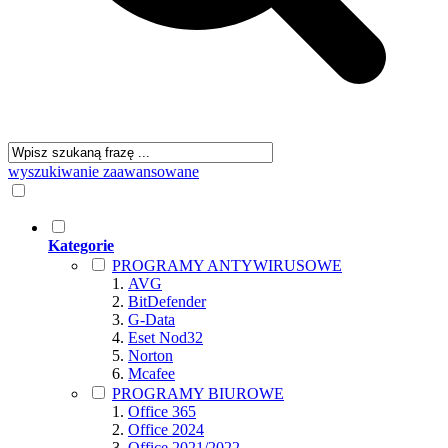
wyszukiwanie zaawansowane
Kategorie
PROGRAMY ANTYWIRUSOWE
AVG
BitDefender
G-Data
Eset Nod32
Norton
Mcafee
PROGRAMY BIUROWE
Office 365
Office 2024
Office 2021/2022