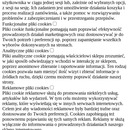
użytkownika w ciągu jednej sesji lub, zależnie od wybranych opcji,
z sesji na sesję. Ich zadaniem jest umożliwienie działania koszyka i
procesu realizacji zamówienia, a także pomoc w rozwiązywaniu
problemów z zabezpieczeniami i w przestrzeganiu przepisów.
Funkcjonalne pliki cookies
Pliki cookie funkcjonalne pomagają nam poprawiać efektywność
prowadzonych działań marketingowych oraz dostosowywać je do
Twoich potrzeb i preferencji np. poprzez zapamiętanie wszelkich
wyborów dokonywanych na stronach.
Analityczne pliki cookies
Pliki analityczne cookie pomagają właścicielowi sklepu zrozumieć,
w jaki sposób odwiedzający wchodzi w interakcję ze sklepem,
poprzez anonimowe zbieranie i raportowanie informacji. Ten rodzaj
cookies pozwala nam mierzyć ilość wizyt i zbierać informacje o
źródłach ruchu, dzięki czemu możemy poprawić działanie naszej
strony.
Reklamowe pliki cookies
Pliki cookie reklamowe służą do promowania niektórych usług,
artykułów lub wydarzeń. W tym celu możemy wykorzystywać
reklamy, które wyświetlają się w innych serwisach internetowych.
Celem jest aby wiadomości reklamowe były bardziej trafne oraz
dostosowane do Twoich preferencji. Cookies zapobiegają też
ponownemu pojawianiu się tych samych reklam. Reklamy te służą
wyłącznie do informowania o prowadzonych działaniach naszego
sklepu internetowego.