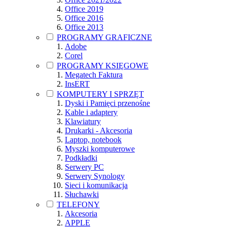
Office 2019
Office 2016
Office 2013
PROGRAMY GRAFICZNE
Adobe
Corel
PROGRAMY KSIĘGOWE
Megatech Faktura
InsERT
KOMPUTERY I SPRZĘT
Dyski i Pamięci przenośne
Kable i adaptery
Klawiatury
Drukarki - Akcesoria
Laptop, notebook
Myszki komputerowe
Podkładki
Serwery PC
Serwery Synology
Sieci i komunikacja
Słuchawki
TELEFONY
Akcesoria
APPLE