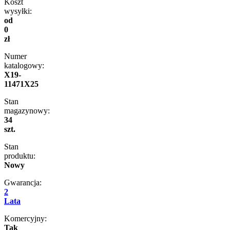
Koszt
wysyłki:
od
0
zł
Numer
katalogowy:
X19-
11471X25
Stan
magazynowy:
34
szt.
Stan
produktu:
Nowy
Gwarancja:
2
Lata
Komercyjny:
Tak