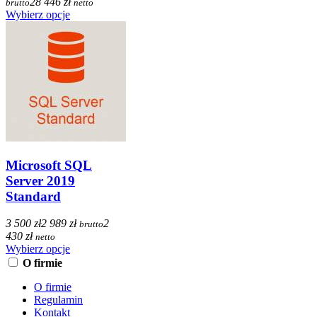
28 446 zł
brutto
netto
Wybierz opcje
Microsoft SQL
Server 2019
Standard
3 500 zł
2 989 zł
2
brutto
430 zł
netto
Wybierz opcje
O firmie
O firmie
Regulamin
Kontakt