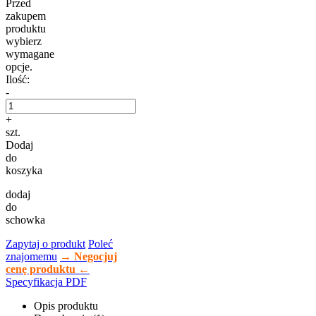
Przed
zakupem
produktu
wybierz
wymagane
opcje.
Ilość:
-
+
szt.
Dodaj
do
koszyka
dodaj
do
schowka
Zapytaj o produkt
Poleć
znajomemu
→ Negocjuj
cenę produktu ←
Specyfikacja PDF
Opis produktu