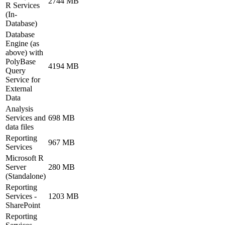
2744 MB
R Services
(In-
Database)
Database
Engine (as
above) with
PolyBase
4194 MB
Query
Service for
External
Data
Analysis
Services and
698 MB
data files
Reporting
967 MB
Services
Microsoft R
Server
280 MB
(Standalone)
Reporting
Services -
1203 MB
SharePoint
Reporting