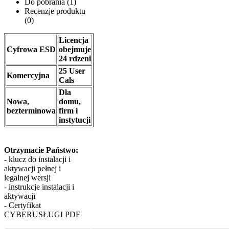
Do pobrania (1)
Recenzje produktu
(0)
Licencja
Cyfrowa ESD
obejmuje
24 rdzeni
25 User
Komercyjna
Cals
Dla
Nowa,
domu,
bezterminowa
firm i
instytucji
​Otrzymacie Państwo:
- klucz do instalacji i
aktywacji pełnej i
legalnej wersji
- instrukcje instalacji i
aktywacji
- Certyfikat
CYBERUSŁUGI PDF