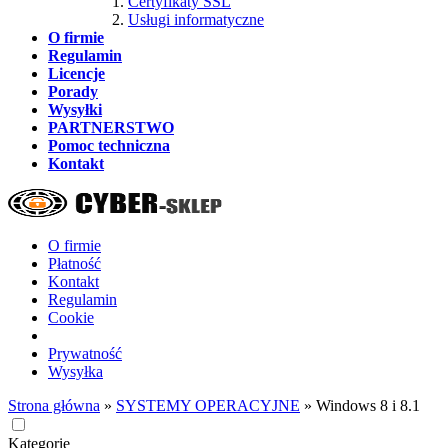
Certyfikaty SSL
Usługi informatyczne
O firmie
Regulamin
Licencje
Porady
Wysyłki
PARTNERSTWO
Pomoc techniczna
Kontakt
O firmie
Płatność
Kontakt
Regulamin
Cookie
Prywatność
Wysyłka
Strona główna
»
SYSTEMY OPERACYJNE
»
Windows 8 i 8.1
Kategorie