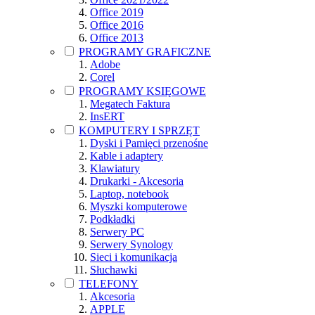
Office 2019
Office 2016
Office 2013
PROGRAMY GRAFICZNE
Adobe
Corel
PROGRAMY KSIĘGOWE
Megatech Faktura
InsERT
KOMPUTERY I SPRZĘT
Dyski i Pamięci przenośne
Kable i adaptery
Klawiatury
Drukarki - Akcesoria
Laptop, notebook
Myszki komputerowe
Podkładki
Serwery PC
Serwery Synology
Sieci i komunikacja
Słuchawki
TELEFONY
Akcesoria
APPLE