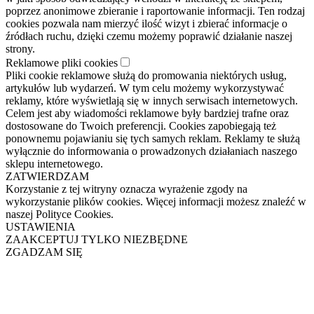
poprzez anonimowe zbieranie i raportowanie informacji. Ten rodzaj
cookies pozwala nam mierzyć ilość wizyt i zbierać informacje o
źródłach ruchu, dzięki czemu możemy poprawić działanie naszej
strony.
Reklamowe pliki cookies
Pliki cookie reklamowe służą do promowania niektórych usług,
artykułów lub wydarzeń. W tym celu możemy wykorzystywać
reklamy, które wyświetlają się w innych serwisach internetowych.
Celem jest aby wiadomości reklamowe były bardziej trafne oraz
dostosowane do Twoich preferencji. Cookies zapobiegają też
ponownemu pojawianiu się tych samych reklam. Reklamy te służą
wyłącznie do informowania o prowadzonych działaniach naszego
sklepu internetowego.
ZATWIERDZAM
Korzystanie z tej witryny oznacza wyrażenie zgody na
wykorzystanie plików cookies. Więcej informacji możesz znaleźć w
naszej Polityce Cookies.
USTAWIENIA
ZAAKCEPTUJ TYLKO NIEZBĘDNE
ZGADZAM SIĘ