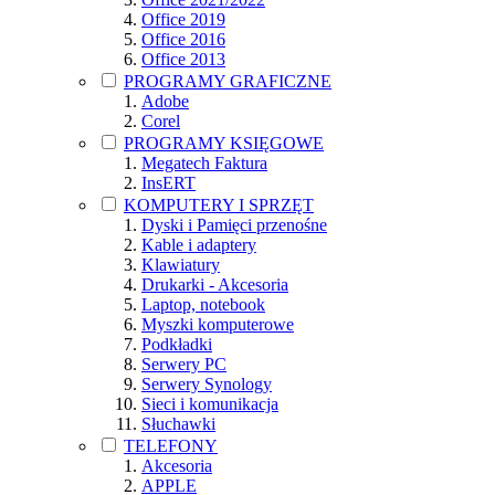
Office 2019
Office 2016
Office 2013
PROGRAMY GRAFICZNE
Adobe
Corel
PROGRAMY KSIĘGOWE
Megatech Faktura
InsERT
KOMPUTERY I SPRZĘT
Dyski i Pamięci przenośne
Kable i adaptery
Klawiatury
Drukarki - Akcesoria
Laptop, notebook
Myszki komputerowe
Podkładki
Serwery PC
Serwery Synology
Sieci i komunikacja
Słuchawki
TELEFONY
Akcesoria
APPLE