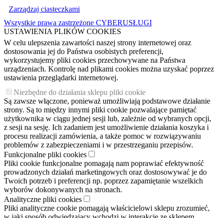
Zarządzaj ciasteczkami
Wszystkie prawa zastrzeżone CYBERUSŁUGI
USTAWIENIA PLIKÓW COOKIES
W celu ulepszenia zawartości naszej strony internetowej oraz
dostosowania jej do Państwa osobistych preferencji,
wykorzystujemy pliki cookies przechowywane na Państwa
urządzeniach. Kontrolę nad plikami cookies można uzyskać poprzez
ustawienia przeglądarki internetowej.
Niezbędne do działania sklepu pliki cookie
Są zawsze włączone, ponieważ umożliwiają podstawowe działanie
strony. Są to między innymi pliki cookie pozwalające pamiętać
użytkownika w ciągu jednej sesji lub, zależnie od wybranych opcji,
z sesji na sesję. Ich zadaniem jest umożliwienie działania koszyka i
procesu realizacji zamówienia, a także pomoc w rozwiązywaniu
problemów z zabezpieczeniami i w przestrzeganiu przepisów.
Funkcjonalne pliki cookies
Pliki cookie funkcjonalne pomagają nam poprawiać efektywność
prowadzonych działań marketingowych oraz dostosowywać je do
Twoich potrzeb i preferencji np. poprzez zapamiętanie wszelkich
wyborów dokonywanych na stronach.
Analityczne pliki cookies
Pliki analityczne cookie pomagają właścicielowi sklepu zrozumieć,
w jaki sposób odwiedzający wchodzi w interakcję ze sklepem,