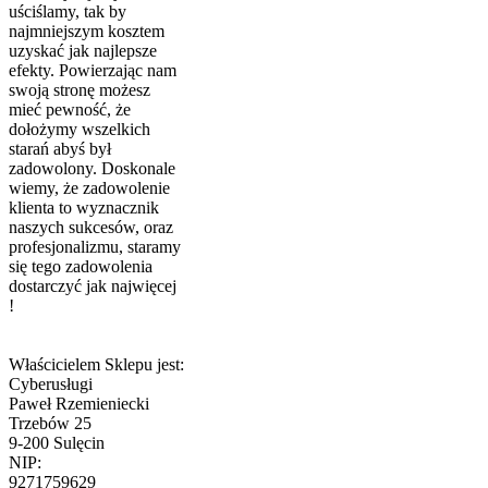
uściślamy, tak by
najmniejszym kosztem
uzyskać jak najlepsze
efekty. Powierzając nam
swoją stronę możesz
mieć pewność, że
dołożymy wszelkich
starań abyś był
zadowolony. Doskonale
wiemy, że zadowolenie
klienta to wyznacznik
naszych sukcesów, oraz
profesjonalizmu, staramy
się tego zadowolenia
dostarczyć jak najwięcej
!
Właścicielem Sklepu jest:
Cyberusługi
Paweł Rzemieniecki
Trzebów 25
9-200 Sulęcin
NIP:
9271759