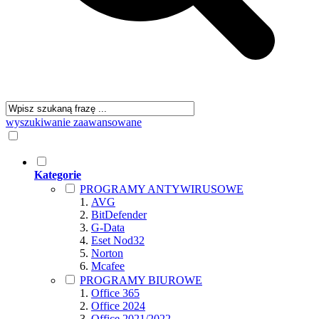
wyszukiwanie zaawansowane
Kategorie
PROGRAMY ANTYWIRUSOWE
AVG
BitDefender
G-Data
Eset Nod32
Norton
Mcafee
PROGRAMY BIUROWE
Office 365
Office 2024
Office 2021/2022