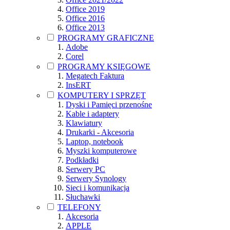
Office 2019
Office 2016
Office 2013
PROGRAMY GRAFICZNE
Adobe
Corel
PROGRAMY KSIĘGOWE
Megatech Faktura
InsERT
KOMPUTERY I SPRZĘT
Dyski i Pamięci przenośne
Kable i adaptery
Klawiatury
Drukarki - Akcesoria
Laptop, notebook
Myszki komputerowe
Podkładki
Serwery PC
Serwery Synology
Sieci i komunikacja
Słuchawki
TELEFONY
Akcesoria
APPLE