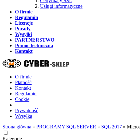
Certyfikaty SSL
Usługi informatyczne
O firmie
Regulamin
Licencje
Porady
Wysyłki
PARTNERSTWO
Pomoc techniczna
Kontakt
O firmie
Płatność
Kontakt
Regulamin
Cookie
Prywatność
Wysyłka
Strona główna
»
PROGRAMY SQL SERVER
»
SQL 2017
»
Micros
Kategorie