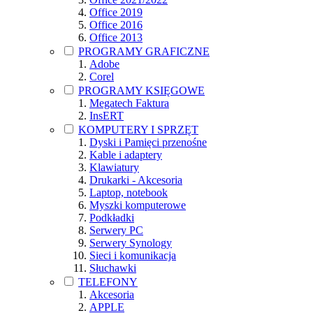
Office 2019
Office 2016
Office 2013
PROGRAMY GRAFICZNE
Adobe
Corel
PROGRAMY KSIĘGOWE
Megatech Faktura
InsERT
KOMPUTERY I SPRZĘT
Dyski i Pamięci przenośne
Kable i adaptery
Klawiatury
Drukarki - Akcesoria
Laptop, notebook
Myszki komputerowe
Podkładki
Serwery PC
Serwery Synology
Sieci i komunikacja
Słuchawki
TELEFONY
Akcesoria
APPLE