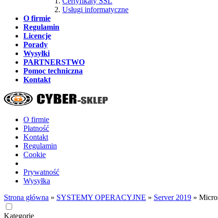
Certyfikaty SSL
Usługi informatyczne
O firmie
Regulamin
Licencje
Porady
Wysyłki
PARTNERSTWO
Pomoc techniczna
Kontakt
O firmie
Płatność
Kontakt
Regulamin
Cookie
Prywatność
Wysyłka
Strona główna
»
SYSTEMY OPERACYJNE
»
Server 2019
»
Micro
Kategorie