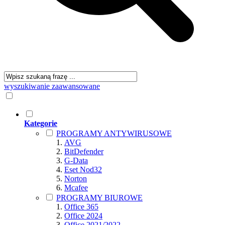
wyszukiwanie zaawansowane
Kategorie
PROGRAMY ANTYWIRUSOWE
AVG
BitDefender
G-Data
Eset Nod32
Norton
Mcafee
PROGRAMY BIUROWE
Office 365
Office 2024
Office 2021/2022