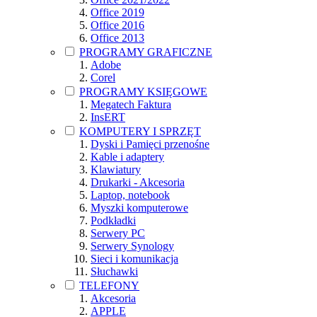
Office 2019
Office 2016
Office 2013
PROGRAMY GRAFICZNE
Adobe
Corel
PROGRAMY KSIĘGOWE
Megatech Faktura
InsERT
KOMPUTERY I SPRZĘT
Dyski i Pamięci przenośne
Kable i adaptery
Klawiatury
Drukarki - Akcesoria
Laptop, notebook
Myszki komputerowe
Podkładki
Serwery PC
Serwery Synology
Sieci i komunikacja
Słuchawki
TELEFONY
Akcesoria
APPLE