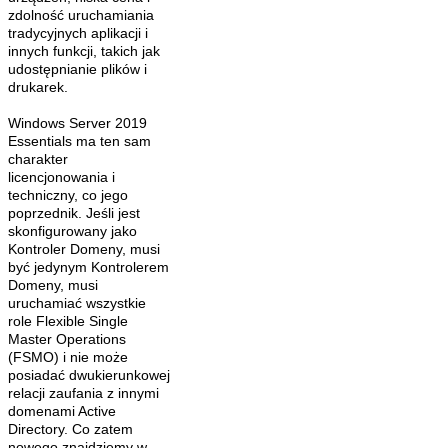
zdolność uruchamiania
tradycyjnych aplikacji i
innych funkcji, takich jak
udostępnianie plików i
drukarek.
Windows Server 2019
Essentials ma ten sam
charakter
licencjonowania i
techniczny, co jego
poprzednik. Jeśli jest
skonfigurowany jako
Kontroler Domeny, musi
być jedynym Kontrolerem
Domeny, musi
uruchamiać wszystkie
role Flexible Single
Master Operations
(FSMO) i nie może
posiadać dwukierunkowej
relacji zaufania z innymi
domenami Active
Directory. Co zatem
nowego znajdziemy w