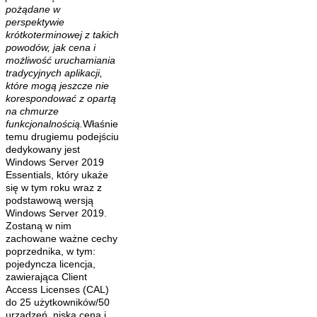
pożądane w
perspektywie
krótkoterminowej z takich
powodów, jak cena i
możliwość uruchamiania
tradycyjnych aplikacji,
które mogą jeszcze nie
korespondować z opartą
na chmurze
funkcjonalnością.
Właśnie
temu drugiemu podejściu
dedykowany jest
Windows Server 2019
Essentials, który ukaże
się w tym roku wraz z
podstawową wersją
Windows Server 2019.
Zostaną w nim
zachowane ważne cechy
poprzednika, w tym:
pojedyncza licencja,
zawierająca Client
Access Licenses (CAL)
do 25 użytkowników/50
urządzeń, niska cena i