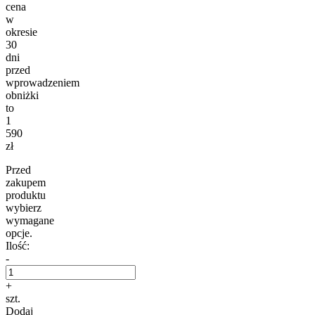
cena
w
okresie
30
dni
przed
wprowadzeniem
obniżki
to
1
590
zł
Przed
zakupem
produktu
wybierz
wymagane
opcje.
Ilość:
-
+
szt.
Dodaj