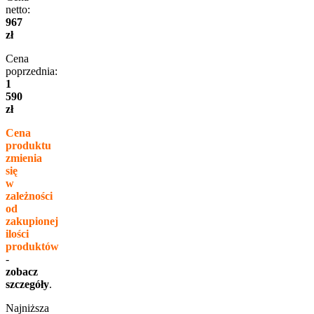
netto:
967
zł
Cena
poprzednia:
1
590
zł
Cena
produktu
zmienia
się
w
zależności
od
zakupionej
ilości
produktów
-
zobacz
szczegóły
.
Najniższa