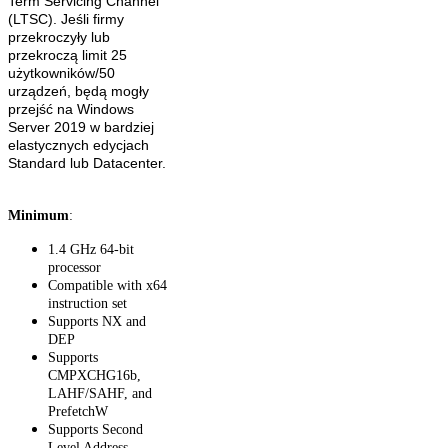
Term Servicing Channel
(LTSC). Jeśli firmy
przekroczyły lub
przekroczą limit 25
użytkowników/50
urządzeń, będą mogły
przejść na Windows
Server 2019 w bardziej
elastycznych edycjach
Standard lub Datacenter.
Minimum
:
1.4 GHz 64-bit
processor
Compatible with x64
instruction set
Supports NX and
DEP
Supports
CMPXCHG16b,
LAHF/SAHF, and
PrefetchW
Supports Second
Level Address