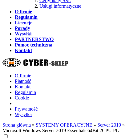
Certyfikaty SSL
Usługi informatyczne
O firmie
Regulamin
Licencje
Porady
Wysyłki
PARTNERSTWO
Pomoc techniczna
Kontakt
O firmie
Płatność
Kontakt
Regulamin
Cookie
Prywatność
Wysyłka
Strona główna
»
SYSTEMY OPERACYJNE
»
Server 2019
»
Microsoft Windows Server 2019 Essentials 64Bit 2CPU PL