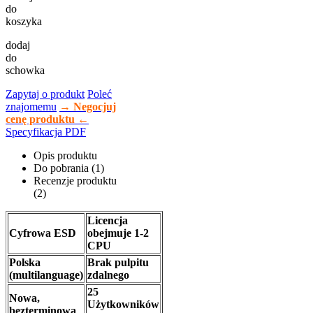
do
koszyka
dodaj
do
schowka
Zapytaj o produkt
Poleć
znajomemu
→ Negocjuj
cenę produktu ←
Specyfikacja PDF
Opis produktu
Do pobrania (1)
Recenzje produktu
(2)
Licencja
Cyfrowa ESD
obejmuje 1-2
CPU
Polska
Brak pulpitu
(multilanguage)
zdalnego
25
Nowa,
Użytkowników
bezterminowa