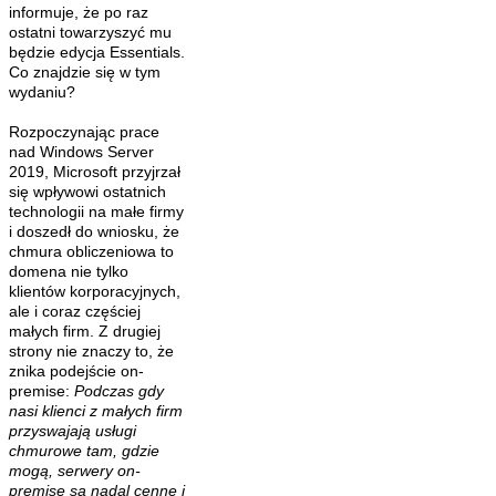
informuje, że po raz
ostatni towarzyszyć mu
będzie edycja Essentials.
Co znajdzie się w tym
wydaniu?
Rozpoczynając prace
nad Windows Server
2019, Microsoft przyjrzał
się wpływowi ostatnich
technologii na małe firmy
i doszedł do wniosku, że
chmura obliczeniowa to
domena nie tylko
klientów korporacyjnych,
ale i coraz częściej
małych firm. Z drugiej
strony nie znaczy to, że
znika podejście on-
premise:
Podczas gdy
nasi klienci z małych firm
przyswajają usługi
chmurowe tam, gdzie
mogą, serwery on-
premise są nadal cenne i