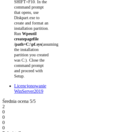
SHIFT+F10. In the
command prompt
that opens, use
Diskpart.exe to
create and format an
installation partition.
Run
Wpeutil
createpagefile
/path=C:\pf.sys
(assuming
the installation
partition you created
was C:). Close the
command prompt
and proceed with
Setup.
Licencjonowanie
WinServer2019
Średnia ocena
5/5
2
0
0
0
0