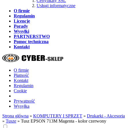
Certyfikaty SSL
Usługi informatyczne
O firmie
Regulamin
Licencje
Porady
Wysyłki
PARTNERSTWO
Pomoc techniczna
Kontakt
O firmie
Płatność
Kontakt
Regulamin
Cookie
Prywatność
Wysyłka
Strona główna
»
KOMPUTERY I SPRZĘT
»
Drukarki - Akcesoria
»
Tusze
»
Tusz EPSON 713M Magenta - kolor czerwony