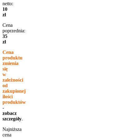
netto:
10
zł
Cena
poprzednia:
35
zł
Cena
produktu
zmienia
się
w
zależności
od
zakupionej
ilości
produktów
-
zobacz
szczegóły
.
Najniższa
cena