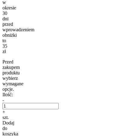
w
okresie
30
dni
przed
wprowadzeniem
obniżki
to
35
zł
Przed
zakupem
produktu
wybierz
wymagane
opcje.
Ilość:
-
+
szt.
Dodaj
do
koszyka