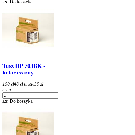
szt.
Do koszyka
Tusz HP 703BK -
kolor czarny
100 zł
48 zł
39 zł
brutto
netto
szt.
Do koszyka