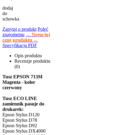
dodaj
do
schowka
Zapytaj o produkt
Poleć
znajomemu
→ Negocjuj
cenę produktu ←
Specyfikacja PDF
Opis produktu
Recenzje produktu
(0)
Tusz EPSON 713M
Magenta - kolor
czerwony
Tusz ECO LINE
zamiennik pasuje do
drukarek:
Epson Stylus D120
Epson Stylus D78
Epson Stylus D92
Epson Stylus DX4000