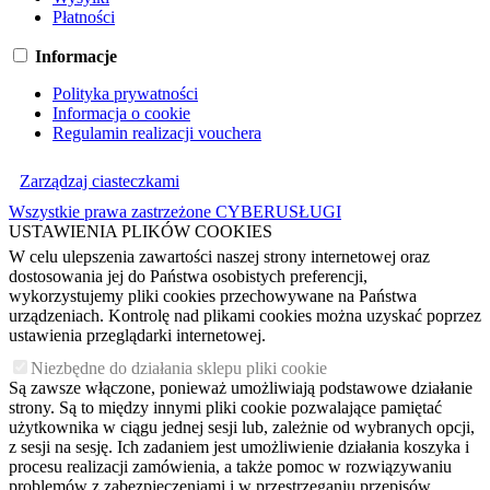
Płatności
Informacje
Polityka prywatności
Informacja o cookie
Regulamin realizacji vouchera
Zarządzaj ciasteczkami
Wszystkie prawa zastrzeżone CYBERUSŁUGI
USTAWIENIA PLIKÓW COOKIES
W celu ulepszenia zawartości naszej strony internetowej oraz
dostosowania jej do Państwa osobistych preferencji,
wykorzystujemy pliki cookies przechowywane na Państwa
urządzeniach. Kontrolę nad plikami cookies można uzyskać poprzez
ustawienia przeglądarki internetowej.
Niezbędne do działania sklepu pliki cookie
Są zawsze włączone, ponieważ umożliwiają podstawowe działanie
strony. Są to między innymi pliki cookie pozwalające pamiętać
użytkownika w ciągu jednej sesji lub, zależnie od wybranych opcji,
z sesji na sesję. Ich zadaniem jest umożliwienie działania koszyka i
procesu realizacji zamówienia, a także pomoc w rozwiązywaniu
problemów z zabezpieczeniami i w przestrzeganiu przepisów.