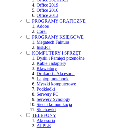
Office 2019
Office 2016
Office 2013
PROGRAMY GRAFICZNE
Adobe
Corel
PROGRAMY KSIĘGOWE
Megatech Faktura
InsERT
KOMPUTERY I SPRZĘT
Dyski i Pamięci przenośne
Kable i adaptery
Klawiatury
Drukarki - Akcesoria
Laptop, notebook
Myszki komputerowe
Podkładki
Serwery PC
Serwery Synology
Sieci i komunikacja
Słuchawki
TELEFONY
Akcesoria
APPLE