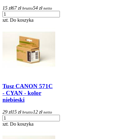
15 zł
67 zł
54 zł
brutto
netto
szt.
Do koszyka
Tusz CANON 571C
- CYAN - kolor
niebieski
29 zł
15 zł
12 zł
brutto
netto
szt.
Do koszyka