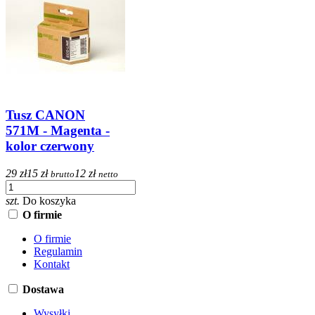
Tusz CANON
571M - Magenta -
kolor czerwony
29 zł
15 zł
12 zł
brutto
netto
szt.
Do koszyka
O firmie
O firmie
Regulamin
Kontakt
Dostawa
Wysyłki