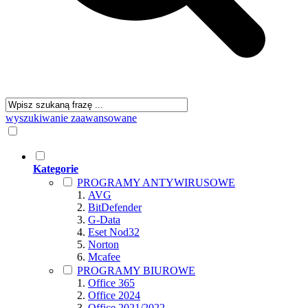
wyszukiwanie zaawansowane
Kategorie
PROGRAMY ANTYWIRUSOWE
AVG
BitDefender
G-Data
Eset Nod32
Norton
Mcafee
PROGRAMY BIUROWE
Office 365
Office 2024
Office 2021/2022