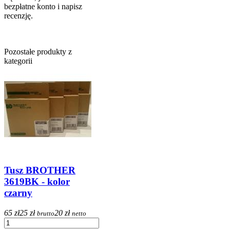
bezpłatne konto i napisz
recenzję.
Pozostałe produkty z
kategorii
Tusz BROTHER
3619BK - kolor
czarny
65 zł
25 zł
20 zł
brutto
netto