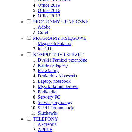
Office 2019
Office 2016
Office 2013
PROGRAMY GRAFICZNE
Adobe
Corel
PROGRAMY KSIĘGOWE
Megatech Faktura
InsERT
KOMPUTERY I SPRZĘT
Dyski i Pamięci przenośne
Kable i adaptery
Klawiatury
Drukarki - Akcesoria
Laptop, notebook
Myszki komputerowe
Podkładki
Serwery PC
Serwery Synology
Sieci i komunikacja
Słuchawki
TELEFONY
Akcesoria
APPLE