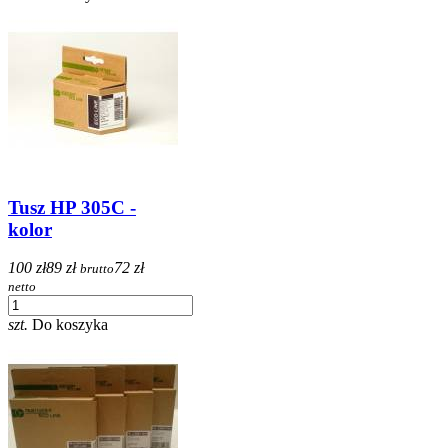
Tusz HP 305C -
kolor
100 zł
89 zł
72 zł
brutto
netto
szt.
Do koszyka