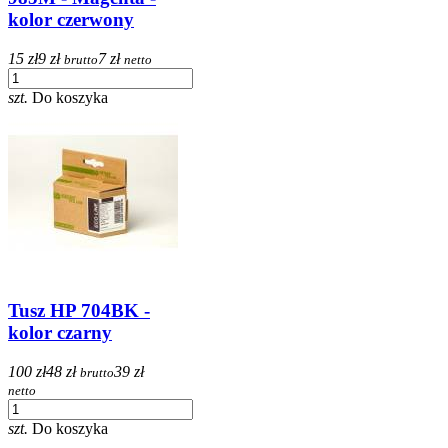
kolor czerwony
15 zł
9 zł
7 zł
brutto
netto
szt.
Do koszyka
Tusz HP 704BK -
kolor czarny
100 zł
48 zł
39 zł
brutto
netto
szt.
Do koszyka