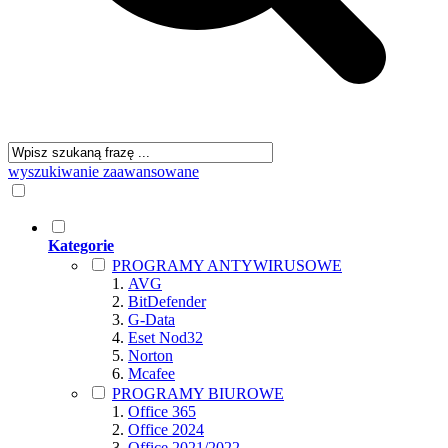
wyszukiwanie zaawansowane
Kategorie
PROGRAMY ANTYWIRUSOWE
AVG
BitDefender
G-Data
Eset Nod32
Norton
Mcafee
PROGRAMY BIUROWE
Office 365
Office 2024
Office 2021/2022