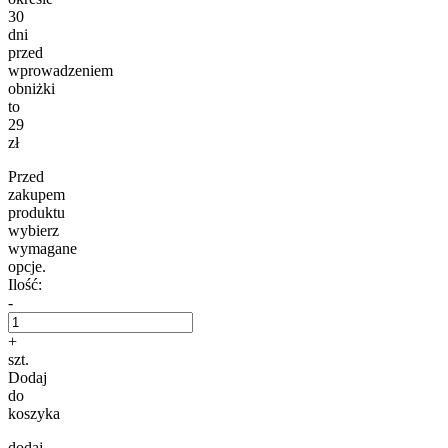
30
dni
przed
wprowadzeniem
obniżki
to
29
zł
Przed
zakupem
produktu
wybierz
wymagane
opcje.
Ilość:
-
+
szt.
Dodaj
do
koszyka
dodaj