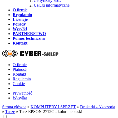
Certyfikaty SSL
Usługi informatyczne
O firmie
Regulamin
Licencje
Porady
Wysyłki
PARTNERSTWO
Pomoc techniczna
Kontakt
O firmie
Płatność
Kontakt
Regulamin
Cookie
Prywatność
Wysyłka
Strona główna
»
KOMPUTERY I SPRZĘT
»
Drukarki - Akcesoria
»
Tusze
»
Tusz EPSON 2712C - kolor niebieski