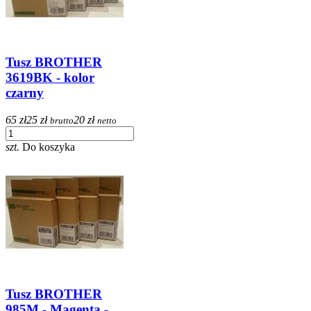
Tusz BROTHER
3619BK - kolor
czarny
65 zł
25 zł
20 zł
brutto
netto
szt.
Do koszyka
Tusz BROTHER
985M - Magenta -