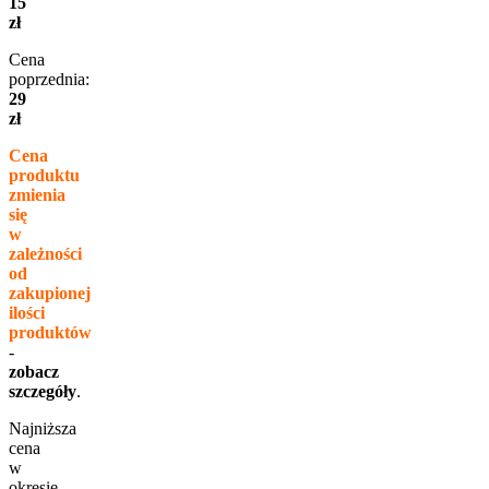
15
zł
Cena
poprzednia:
29
zł
Cena
produktu
zmienia
się
w
zależności
od
zakupionej
ilości
produktów
-
zobacz
szczegóły
.
Najniższa
cena
w
okresie