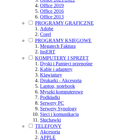
Office 2019
Office 2016
Office 2013
PROGRAMY GRAFICZNE
Adobe
Corel
PROGRAMY KSIĘGOWE
Megatech Faktura
InsERT
KOMPUTERY I SPRZĘT
Dyski i Pamięci przenośne
Kable i adaptery
Klawiatury
Drukarki - Akcesoria
Laptop, notebook
Myszki komputerowe
Podkładki
Serwery PC
Serwery Synology
Sieci i komunikacja
Słuchawki
TELEFONY
Akcesoria
APPLE