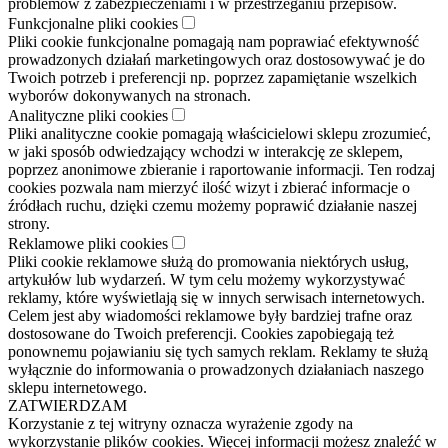
problemów z zabezpieczeniami i w przestrzeganiu przepisów.
Funkcjonalne pliki cookies
Pliki cookie funkcjonalne pomagają nam poprawiać efektywność
prowadzonych działań marketingowych oraz dostosowywać je do
Twoich potrzeb i preferencji np. poprzez zapamiętanie wszelkich
wyborów dokonywanych na stronach.
Analityczne pliki cookies
Pliki analityczne cookie pomagają właścicielowi sklepu zrozumieć,
w jaki sposób odwiedzający wchodzi w interakcję ze sklepem,
poprzez anonimowe zbieranie i raportowanie informacji. Ten rodzaj
cookies pozwala nam mierzyć ilość wizyt i zbierać informacje o
źródłach ruchu, dzięki czemu możemy poprawić działanie naszej
strony.
Reklamowe pliki cookies
Pliki cookie reklamowe służą do promowania niektórych usług,
artykułów lub wydarzeń. W tym celu możemy wykorzystywać
reklamy, które wyświetlają się w innych serwisach internetowych.
Celem jest aby wiadomości reklamowe były bardziej trafne oraz
dostosowane do Twoich preferencji. Cookies zapobiegają też
ponownemu pojawianiu się tych samych reklam. Reklamy te służą
wyłącznie do informowania o prowadzonych działaniach naszego
sklepu internetowego.
ZATWIERDZAM
Korzystanie z tej witryny oznacza wyrażenie zgody na
wykorzystanie plików cookies. Więcej informacji możesz znaleźć w