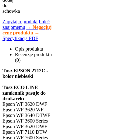
do
schowka
Zapytaj o produkt
Poleć
znajomemu
→ Negocjuj
cenę produktu ←
Specyfikacja PDF
Opis produktu
Recenzje produktu
(0)
Tusz EPSON 2712C -
kolor niebieski
Tusz ECO LINE
zamiennik pasuje do
drukarek:
Epson WF 3620 DWF
Epson WF 3620 WF
Epson WF 3640 DTWF
Epson WF 3600 Series
Epson WF 3620 DWF
Epson WF 7110 DTW
Epson WF 7600 Series