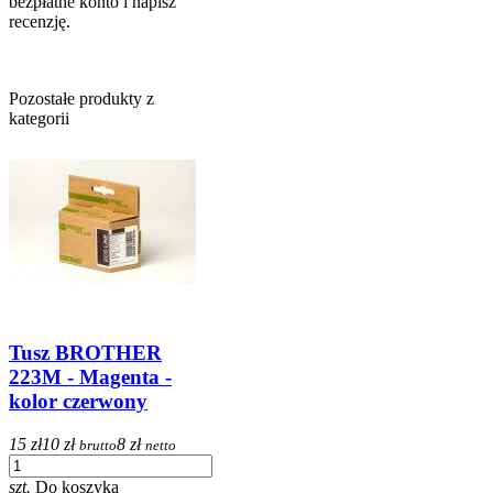
bezpłatne konto i napisz
recenzję.
Pozostałe produkty z
kategorii
Tusz BROTHER
223M - Magenta -
kolor czerwony
15 zł
10 zł
8 zł
brutto
netto
szt.
Do koszyka