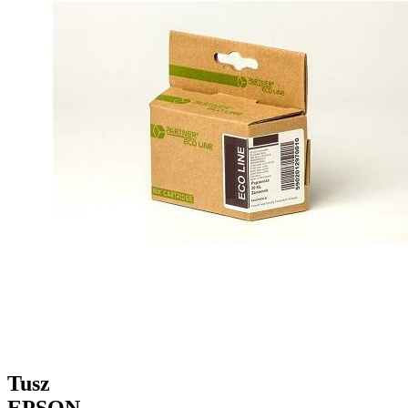
Tusz
EPSON