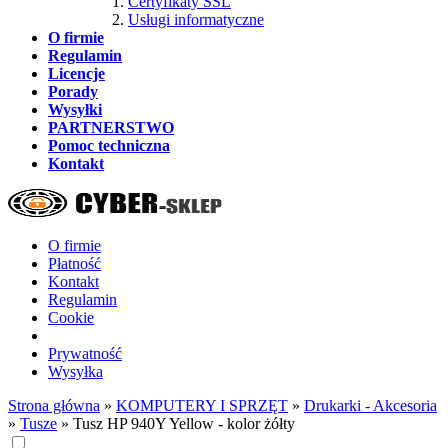
Certyfikaty SSL
Usługi informatyczne
O firmie
Regulamin
Licencje
Porady
Wysyłki
PARTNERSTWO
Pomoc techniczna
Kontakt
O firmie
Płatność
Kontakt
Regulamin
Cookie
Prywatność
Wysyłka
Strona główna
»
KOMPUTERY I SPRZĘT
»
Drukarki - Akcesoria
»
Tusze
»
Tusz HP 940Y Yellow - kolor żółty