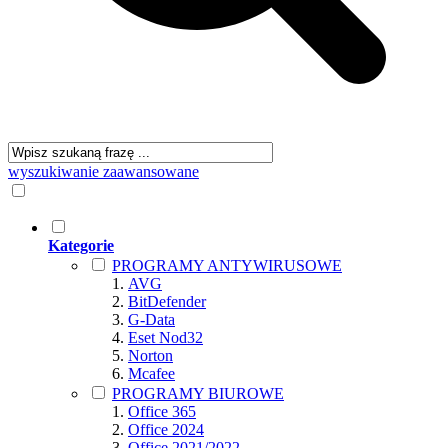
wyszukiwanie zaawansowane
Kategorie
PROGRAMY ANTYWIRUSOWE
AVG
BitDefender
G-Data
Eset Nod32
Norton
Mcafee
PROGRAMY BIUROWE
Office 365
Office 2024
Office 2021/2022