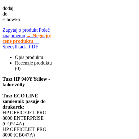
dodaj
do
schowka
Zapytaj o produkt
Poleć
znajomemu
→ Negocjuj
cenę produktu ←
Specyfikacja PDF
Opis produktu
Recenzje produktu
(0)
Tusz HP 940Y Yellow -
kolor żółty
Tusz ECO LINE
zamiennik pasuje do
drukarek:
HP OFFICEJET PRO
8000 ENTERPRISE
(CQ514A)
HP OFFICEJET PRO
8000 (CB047A)