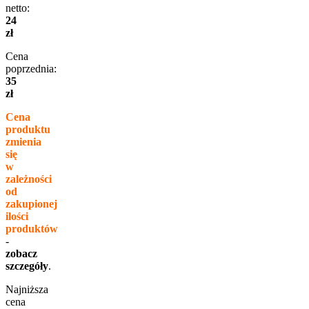
netto:
24
zł
Cena
poprzednia:
35
zł
Cena
produktu
zmienia
się
w
zależności
od
zakupionej
ilości
produktów
-
zobacz
szczegóły
.
Najniższa
cena