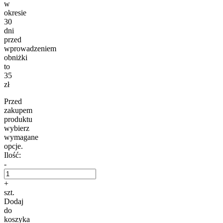
w
okresie
30
dni
przed
wprowadzeniem
obniżki
to
35
zł
Przed
zakupem
produktu
wybierz
wymagane
opcje.
Ilość:
-
+
szt.
Dodaj
do
koszyka