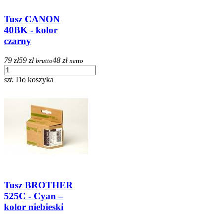
Tusz CANON​​​​​​​
40BK - kolor
czarny
79 zł
59 zł
48 zł
brutto
netto
szt.
Do koszyka
Tusz BROTHER
525C - Cyan –
kolor niebieski