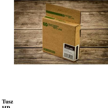
Tusz
HP