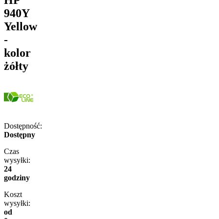
940Y
Yellow
-
kolor
żółty
Dostępność:
Dostępny
Czas
wysyłki:
24
godziny
Koszt
wysyłki:
od