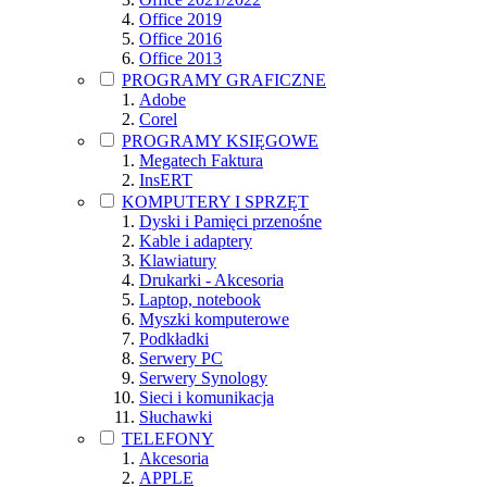
Office 2019
Office 2016
Office 2013
PROGRAMY GRAFICZNE
Adobe
Corel
PROGRAMY KSIĘGOWE
Megatech Faktura
InsERT
KOMPUTERY I SPRZĘT
Dyski i Pamięci przenośne
Kable i adaptery
Klawiatury
Drukarki - Akcesoria
Laptop, notebook
Myszki komputerowe
Podkładki
Serwery PC
Serwery Synology
Sieci i komunikacja
Słuchawki
TELEFONY
Akcesoria
APPLE