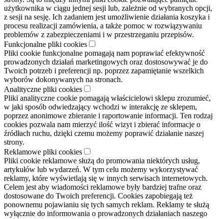
użytkownika w ciągu jednej sesji lub, zależnie od wybranych opcji,
z sesji na sesję. Ich zadaniem jest umożliwienie działania koszyka i
procesu realizacji zamówienia, a także pomoc w rozwiązywaniu
problemów z zabezpieczeniami i w przestrzeganiu przepisów.
Funkcjonalne pliki cookies
Pliki cookie funkcjonalne pomagają nam poprawiać efektywność
prowadzonych działań marketingowych oraz dostosowywać je do
Twoich potrzeb i preferencji np. poprzez zapamiętanie wszelkich
wyborów dokonywanych na stronach.
Analityczne pliki cookies
Pliki analityczne cookie pomagają właścicielowi sklepu zrozumieć,
w jaki sposób odwiedzający wchodzi w interakcję ze sklepem,
poprzez anonimowe zbieranie i raportowanie informacji. Ten rodzaj
cookies pozwala nam mierzyć ilość wizyt i zbierać informacje o
źródłach ruchu, dzięki czemu możemy poprawić działanie naszej
strony.
Reklamowe pliki cookies
Pliki cookie reklamowe służą do promowania niektórych usług,
artykułów lub wydarzeń. W tym celu możemy wykorzystywać
reklamy, które wyświetlają się w innych serwisach internetowych.
Celem jest aby wiadomości reklamowe były bardziej trafne oraz
dostosowane do Twoich preferencji. Cookies zapobiegają też
ponownemu pojawianiu się tych samych reklam. Reklamy te służą
wyłącznie do informowania o prowadzonych działaniach naszego