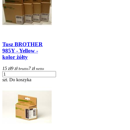
Tusz BROTHER
985Y - Yellow -
kolor żółty
15 zł
9 zł
7 zł
brutto
netto
szt.
Do koszyka