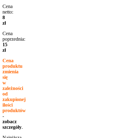
Cena
netto:
8
zł
Cena
poprzednia:
15
zł
Cena
produktu
zmienia
się
w
zależności
od
zakupionej
ilości
produktów
-
zobacz
szczegóły
.
Najniższa