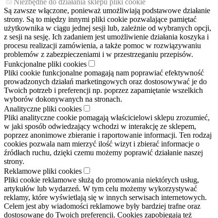
Niezbędne do działania sklepu pliki cookie
Są zawsze włączone, ponieważ umożliwiają podstawowe działanie
strony. Są to między innymi pliki cookie pozwalające pamiętać
użytkownika w ciągu jednej sesji lub, zależnie od wybranych opcji,
z sesji na sesję. Ich zadaniem jest umożliwienie działania koszyka i
procesu realizacji zamówienia, a także pomoc w rozwiązywaniu
problemów z zabezpieczeniami i w przestrzeganiu przepisów.
Funkcjonalne pliki cookies
Pliki cookie funkcjonalne pomagają nam poprawiać efektywność
prowadzonych działań marketingowych oraz dostosowywać je do
Twoich potrzeb i preferencji np. poprzez zapamiętanie wszelkich
wyborów dokonywanych na stronach.
Analityczne pliki cookies
Pliki analityczne cookie pomagają właścicielowi sklepu zrozumieć,
w jaki sposób odwiedzający wchodzi w interakcję ze sklepem,
poprzez anonimowe zbieranie i raportowanie informacji. Ten rodzaj
cookies pozwala nam mierzyć ilość wizyt i zbierać informacje o
źródłach ruchu, dzięki czemu możemy poprawić działanie naszej
strony.
Reklamowe pliki cookies
Pliki cookie reklamowe służą do promowania niektórych usług,
artykułów lub wydarzeń. W tym celu możemy wykorzystywać
reklamy, które wyświetlają się w innych serwisach internetowych.
Celem jest aby wiadomości reklamowe były bardziej trafne oraz
dostosowane do Twoich preferencji. Cookies zapobiegają też