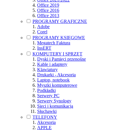
Office 2019
Office 2016
Office 2013
PROGRAMY GRAFICZNE
Adobe
Corel
PROGRAMY KSIĘGOWE
Megatech Faktura
InsERT
KOMPUTERY I SPRZĘT
Dyski i Pamięci przenośne
Kable i adaptery
Klawiatury
Drukarki - Akcesoria
Laptop, notebook
Myszki komputerowe
Podkładki
Serwery PC
Serwery Synology
Sieci i komunikacja
Słuchawki
TELEFONY
Akcesoria
APPLE