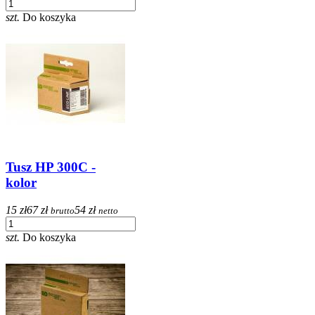
szt.
Do koszyka
Tusz HP 300C -
kolor
15 zł
67 zł
54 zł
brutto
netto
szt.
Do koszyka