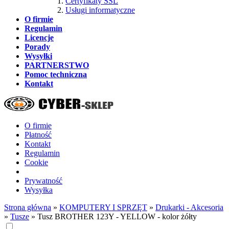
Certyfikaty SSL
Usługi informatyczne
O firmie
Regulamin
Licencje
Porady
Wysyłki
PARTNERSTWO
Pomoc techniczna
Kontakt
O firmie
Płatność
Kontakt
Regulamin
Cookie
Prywatność
Wysyłka
Strona główna
»
KOMPUTERY I SPRZĘT
»
Drukarki - Akcesoria
»
Tusze
»
Tusz BROTHER 123Y - YELLOW - kolor żółty