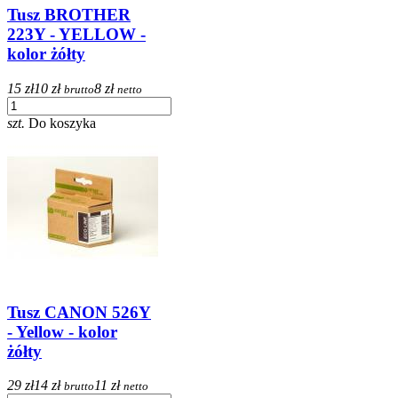
Tusz BROTHER
223Y - YELLOW -
kolor żółty
15 zł
10 zł
8 zł
brutto
netto
szt.
Do koszyka
Tusz CANON 526Y
- Yellow - kolor
żółty
29 zł
14 zł
11 zł
brutto
netto