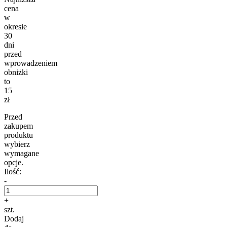
cena
w
okresie
30
dni
przed
wprowadzeniem
obniżki
to
15
zł
Przed
zakupem
produktu
wybierz
wymagane
opcje.
Ilość:
-
+
szt.
Dodaj