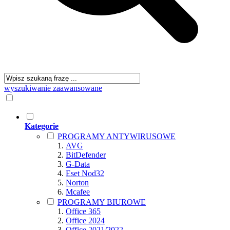
wyszukiwanie zaawansowane
Kategorie
PROGRAMY ANTYWIRUSOWE
AVG
BitDefender
G-Data
Eset Nod32
Norton
Mcafee
PROGRAMY BIUROWE
Office 365
Office 2024
Office 2021/2022