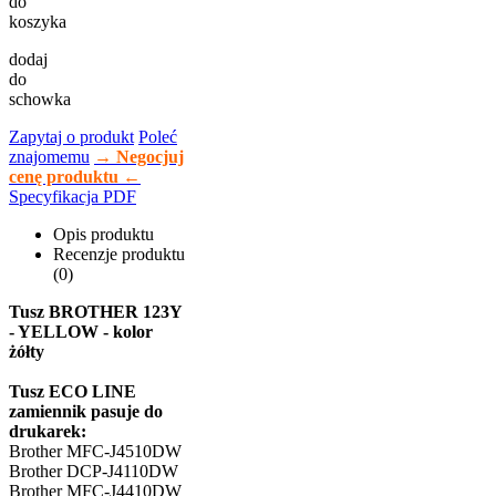
do
koszyka
dodaj
do
schowka
Zapytaj o produkt
Poleć
znajomemu
→ Negocjuj
cenę produktu ←
Specyfikacja PDF
Opis produktu
Recenzje produktu
(0)
Tusz BROTHER 123Y
- YELLOW - kolor
żółty
Tusz ECO LINE
zamiennik pasuje do
drukarek:
Brother MFC-J4510DW
Brother DCP-J4110DW
Brother MFC-J4410DW