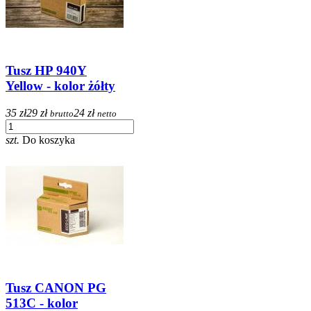
Tusz HP 940Y
Yellow - kolor żółty
35 zł
29 zł
24 zł
brutto
netto
szt.
Do koszyka
Tusz CANON PG
513C - kolor