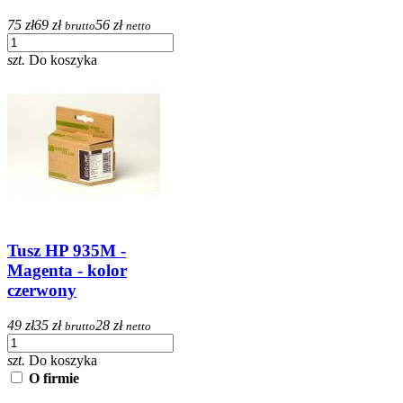
75 zł
69 zł
56 zł
brutto
netto
szt.
Do koszyka
Tusz HP 935M -
Magenta - kolor
czerwony
49 zł
35 zł
28 zł
brutto
netto
szt.
Do koszyka
O firmie