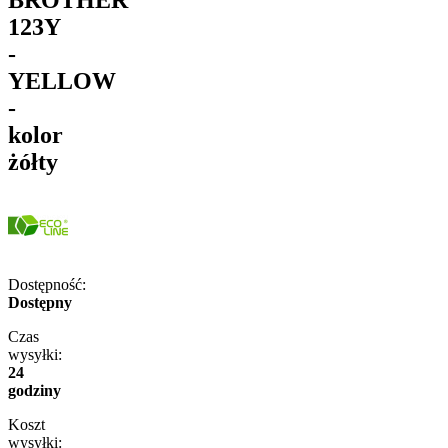
123Y
-
YELLOW
-
kolor
żółty
Dostępność:
Dostępny
Czas
wysyłki:
24
godziny
Koszt
wysyłki: