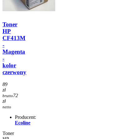
Toner
HP
CF413M
-
Magenta
-
kolor
czerwony
89
zł
72
brutto
zł
netto
Producent:
Ecoline
Toner
HP