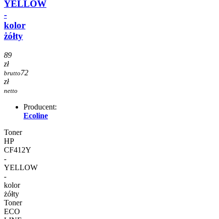
YELLOW
-
kolor
żółty
89
zł
72
brutto
zł
netto
Producent:
Ecoline
Toner
HP
CF412Y
-
YELLOW
-
kolor
żółty
Toner
ECO