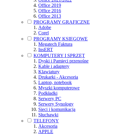
Office 2019
Office 2016
Office 2013
PROGRAMY GRAFICZNE
Adobe
Corel
PROGRAMY KSIĘGOWE
Megatech Faktura
InsERT
KOMPUTERY I SPRZĘT
Dyski i Pamięci przenośne
Kable i adaptery
Klawiatury
Drukarki - Akcesoria
Laptop, notebook
Myszki komputerowe
Podkładki
Serwery PC
Serwery Synology
Sieci i komunikacja
Słuchawki
TELEFONY
Akcesoria
APPLE