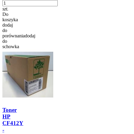
szt.
Do
koszyka
dodaj
do
porównania
dodaj
do
schowka
Toner
HP
CF412Y
-