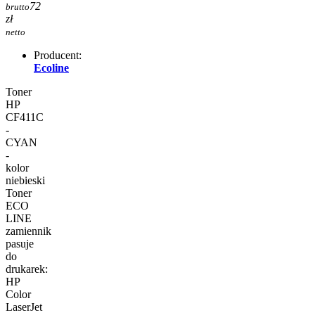
72
brutto
zł
netto
Producent:
Ecoline
Toner
HP
CF411C
-
CYAN
-
kolor
niebieski
Toner
ECO
LINE
zamiennik
pasuje
do
drukarek:
HP
Color
LaserJet