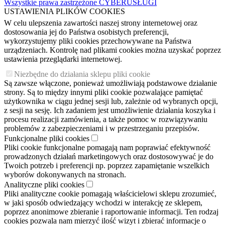
Wszystkie prawa zastrzeżone CYBERUSŁUGI
USTAWIENIA PLIKÓW COOKIES
W celu ulepszenia zawartości naszej strony internetowej oraz
dostosowania jej do Państwa osobistych preferencji,
wykorzystujemy pliki cookies przechowywane na Państwa
urządzeniach. Kontrolę nad plikami cookies można uzyskać poprzez
ustawienia przeglądarki internetowej.
Niezbędne do działania sklepu pliki cookie
Są zawsze włączone, ponieważ umożliwiają podstawowe działanie
strony. Są to między innymi pliki cookie pozwalające pamiętać
użytkownika w ciągu jednej sesji lub, zależnie od wybranych opcji,
z sesji na sesję. Ich zadaniem jest umożliwienie działania koszyka i
procesu realizacji zamówienia, a także pomoc w rozwiązywaniu
problemów z zabezpieczeniami i w przestrzeganiu przepisów.
Funkcjonalne pliki cookies
Pliki cookie funkcjonalne pomagają nam poprawiać efektywność
prowadzonych działań marketingowych oraz dostosowywać je do
Twoich potrzeb i preferencji np. poprzez zapamiętanie wszelkich
wyborów dokonywanych na stronach.
Analityczne pliki cookies
Pliki analityczne cookie pomagają właścicielowi sklepu zrozumieć,
w jaki sposób odwiedzający wchodzi w interakcję ze sklepem,
poprzez anonimowe zbieranie i raportowanie informacji. Ten rodzaj
cookies pozwala nam mierzyć ilość wizyt i zbierać informacje o