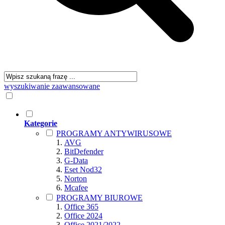
wyszukiwanie zaawansowane
Kategorie
PROGRAMY ANTYWIRUSOWE
AVG
BitDefender
G-Data
Eset Nod32
Norton
Mcafee
PROGRAMY BIUROWE
Office 365
Office 2024
Office 2021/2022