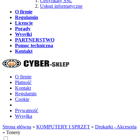
Certyfikaty SSL
Usługi informatyczne
O firmie
Regulamin
Licencje
Porady
Wysyłki
PARTNERSTWO
Pomoc techniczna
Kontakt
O firmie
Płatność
Kontakt
Regulamin
Cookie
Prywatność
Wysyłka
Strona główna
»
KOMPUTERY I SPRZĘT
»
Drukarki - Akcesoria
»
Tonery