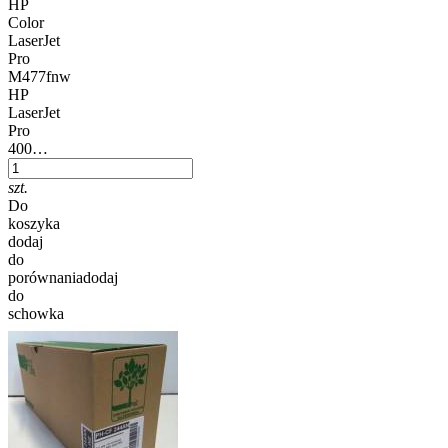
HP
Color
LaserJet
Pro
M477fnw
HP
LaserJet
Pro
400…
szt.
Do
koszyka
dodaj
do
porównania
dodaj
do
schowka