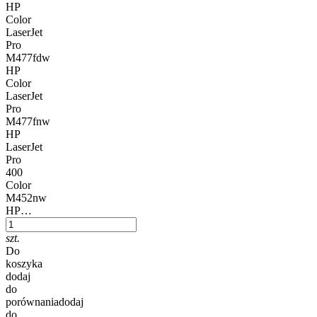
HP
Color
LaserJet
Pro
M477fdw
HP
Color
LaserJet
Pro
M477fnw
HP
LaserJet
Pro
400
Color
M452nw
HP…
szt.
Do
koszyka
dodaj
do
porównania
dodaj
do