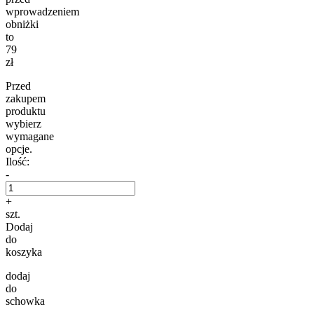
wprowadzeniem
obniżki
to
79
zł
Przed
zakupem
produktu
wybierz
wymagane
opcje.
Ilość:
-
+
szt.
Dodaj
do
koszyka
dodaj
do
schowka