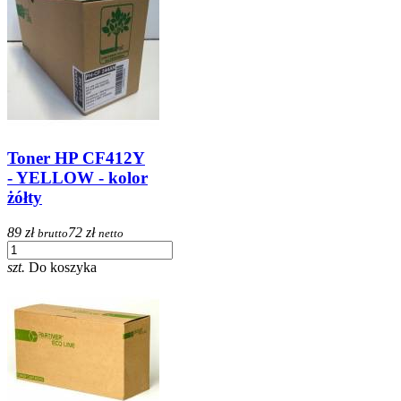
Toner HP CF412Y
- YELLOW - kolor
żółty
89 zł
72 zł
brutto
netto
szt.
Do koszyka