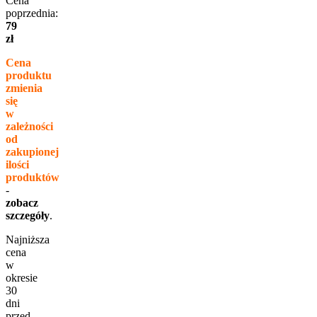
Cena
poprzednia:
79
zł
Cena
produktu
zmienia
się
w
zależności
od
zakupionej
ilości
produktów
-
zobacz
szczegóły
.
Najniższa
cena
w
okresie
30
dni
przed