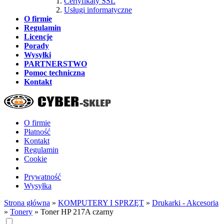
Certyfikaty SSL
Usługi informatyczne
O firmie
Regulamin
Licencje
Porady
Wysyłki
PARTNERSTWO
Pomoc techniczna
Kontakt
O firmie
Płatność
Kontakt
Regulamin
Cookie
Prywatność
Wysyłka
Strona główna
»
KOMPUTERY I SPRZĘT
»
Drukarki - Akcesoria
»
Tonery
»
Toner HP 217A czarny