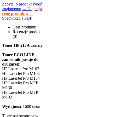
Zapytaj o produkt
Poleć
znajomemu
→ Negocjuj
cenę produktu ←
Specyfikacja PDF
Opis produktu
Recenzje produktu
(0)
Toner HP 217A czarny
Toner ECO LINE
zamiennik pasuje do
drukarek:
HP Laserjet Pro M102
HP LaserJet Pro M104
HP LaserJet Pro M134
HP LaserJet Pro MFP
M130
HP LaserJet Pro MFP
M132
Wydajność
1600 stron
Tusze pakowane są w