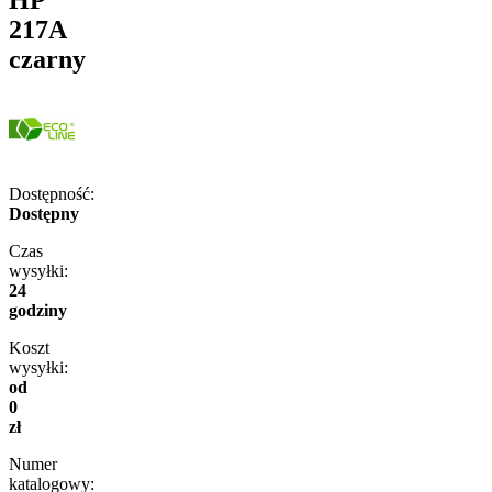
217A
czarny
Dostępność:
Dostępny
Czas
wysyłki:
24
godziny
Koszt
wysyłki:
od
0
zł
Numer
katalogowy: