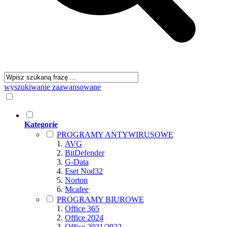
wyszukiwanie zaawansowane
Kategorie
PROGRAMY ANTYWIRUSOWE
AVG
BitDefender
G-Data
Eset Nod32
Norton
Mcafee
PROGRAMY BIUROWE
Office 365
Office 2024
Office 2021/2022