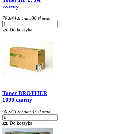
czarny
79 zł
44 zł
36 zł
brutto
netto
szt.
Do koszyka
Toner BROTHER
1090 czarny
60 zł
45 zł
37 zł
brutto
netto
szt.
Do koszyka