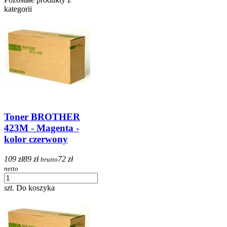
kategorii
Toner BROTHER
423M - Magenta -
kolor czerwony
109 zł
89 zł
72 zł
brutto
netto
szt.
Do koszyka