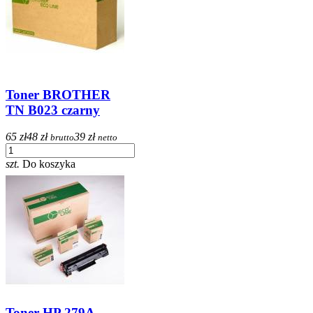
Toner BROTHER
TN B023 czarny
65 zł
48 zł
39 zł
brutto
netto
szt.
Do koszyka
Toner HP 279A