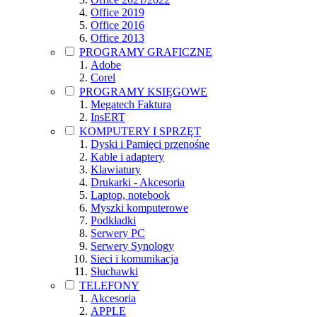
Office 2019
Office 2016
Office 2013
PROGRAMY GRAFICZNE
Adobe
Corel
PROGRAMY KSIĘGOWE
Megatech Faktura
InsERT
KOMPUTERY I SPRZĘT
Dyski i Pamięci przenośne
Kable i adaptery
Klawiatury
Drukarki - Akcesoria
Laptop, notebook
Myszki komputerowe
Podkładki
Serwery PC
Serwery Synology
Sieci i komunikacja
Słuchawki
TELEFONY
Akcesoria
APPLE