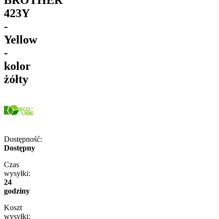
423Y
-
Yellow
-
kolor
żółty
Dostępność:
Dostępny
Czas
wysyłki:
24
godziny
Koszt
wysyłki: