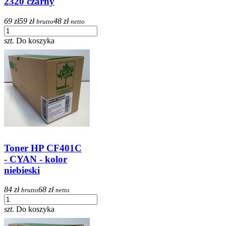
2320 czarny
69 zł
59 zł
48 zł
brutto
netto
szt.
Do koszyka
Toner HP CF401C
- CYAN - kolor
niebieski
84 zł
68 zł
brutto
netto
szt.
Do koszyka