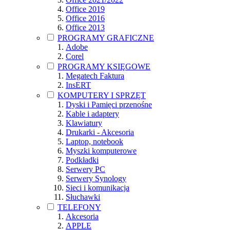
Office 2019
Office 2016
Office 2013
PROGRAMY GRAFICZNE
Adobe
Corel
PROGRAMY KSIĘGOWE
Megatech Faktura
InsERT
KOMPUTERY I SPRZĘT
Dyski i Pamięci przenośne
Kable i adaptery
Klawiatury
Drukarki - Akcesoria
Laptop, notebook
Myszki komputerowe
Podkładki
Serwery PC
Serwery Synology
Sieci i komunikacja
Słuchawki
TELEFONY
Akcesoria
APPLE