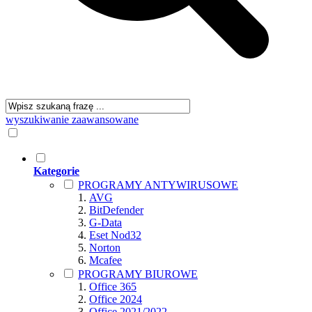
wyszukiwanie zaawansowane
Kategorie
PROGRAMY ANTYWIRUSOWE
AVG
BitDefender
G-Data
Eset Nod32
Norton
Mcafee
PROGRAMY BIUROWE
Office 365
Office 2024
Office 2021/2022