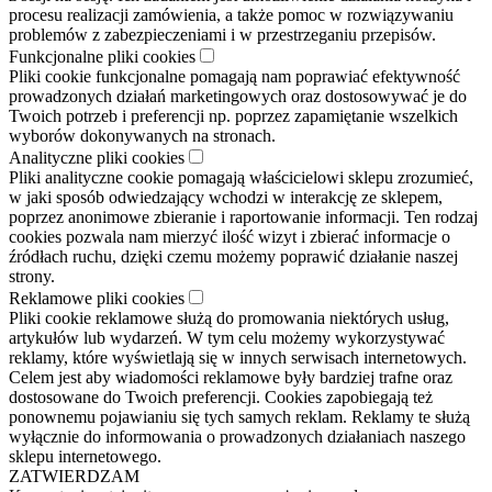
procesu realizacji zamówienia, a także pomoc w rozwiązywaniu
problemów z zabezpieczeniami i w przestrzeganiu przepisów.
Funkcjonalne pliki cookies
Pliki cookie funkcjonalne pomagają nam poprawiać efektywność
prowadzonych działań marketingowych oraz dostosowywać je do
Twoich potrzeb i preferencji np. poprzez zapamiętanie wszelkich
wyborów dokonywanych na stronach.
Analityczne pliki cookies
Pliki analityczne cookie pomagają właścicielowi sklepu zrozumieć,
w jaki sposób odwiedzający wchodzi w interakcję ze sklepem,
poprzez anonimowe zbieranie i raportowanie informacji. Ten rodzaj
cookies pozwala nam mierzyć ilość wizyt i zbierać informacje o
źródłach ruchu, dzięki czemu możemy poprawić działanie naszej
strony.
Reklamowe pliki cookies
Pliki cookie reklamowe służą do promowania niektórych usług,
artykułów lub wydarzeń. W tym celu możemy wykorzystywać
reklamy, które wyświetlają się w innych serwisach internetowych.
Celem jest aby wiadomości reklamowe były bardziej trafne oraz
dostosowane do Twoich preferencji. Cookies zapobiegają też
ponownemu pojawianiu się tych samych reklam. Reklamy te służą
wyłącznie do informowania o prowadzonych działaniach naszego
sklepu internetowego.
ZATWIERDZAM