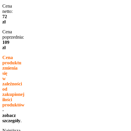
Cena
netto:
72
zł
Cena
poprzednia:
109
zł
Cena
produktu
zmienia
się
w
zależności
od
zakupionej
ilości
produktów
-
zobacz
szczegóły
.
Najniższa