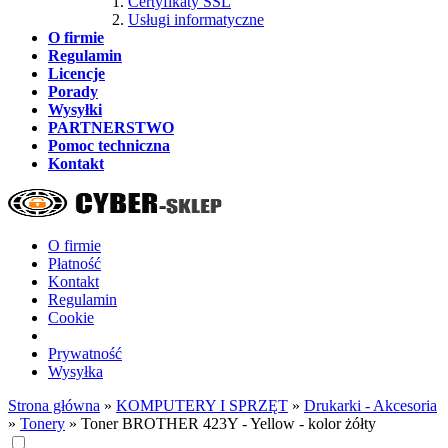
Certyfikaty SSL
Usługi informatyczne
O firmie
Regulamin
Licencje
Porady
Wysyłki
PARTNERSTWO
Pomoc techniczna
Kontakt
O firmie
Płatność
Kontakt
Regulamin
Cookie
Prywatność
Wysyłka
Strona główna
»
KOMPUTERY I SPRZĘT
»
Drukarki - Akcesoria
»
Tonery
»
Toner BROTHER 423Y - Yellow - kolor żółty