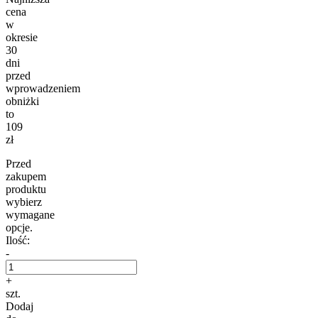
cena
w
okresie
30
dni
przed
wprowadzeniem
obniżki
to
109
zł
Przed
zakupem
produktu
wybierz
wymagane
opcje.
Ilość:
-
+
szt.
Dodaj