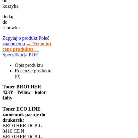
do
koszyka
dodaj
do
schowka
Zapytaj o produkt
Poleć
znajomemu
→ Negocjuj
cenę produktu ←
Specyfikacja PDF
Opis produktu
Recenzje produktu
(0)
Toner BROTHER
423Y - Yellow - kolor
żółty
Toner ECO LINE
zamiennik pasuje do
drukarek:
BROTHER DCP-L
8410 CDN
BROTHER DCP-L