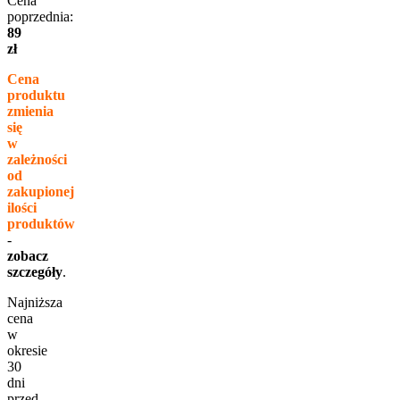
Cena
poprzednia:
89
zł
Cena
produktu
zmienia
się
w
zależności
od
zakupionej
ilości
produktów
-
zobacz
szczegóły
.
Najniższa
cena
w
okresie
30
dni
przed