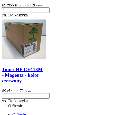
89 zł
65 zł
53 zł
brutto
netto
szt.
Do koszyka
Toner HP CF413M
- Magenta - kolor
czerwony
89 zł
72 zł
brutto
netto
szt.
Do koszyka
O firmie
O firmie