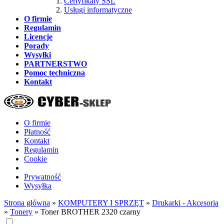
Certyfikaty SSL
Usługi informatyczne
O firmie
Regulamin
Licencje
Porady
Wysyłki
PARTNERSTWO
Pomoc techniczna
Kontakt
O firmie
Płatność
Kontakt
Regulamin
Cookie
Prywatność
Wysyłka
Strona główna
»
KOMPUTERY I SPRZĘT
»
Drukarki - Akcesoria
»
Tonery
»
Toner BROTHER 2320 czarny