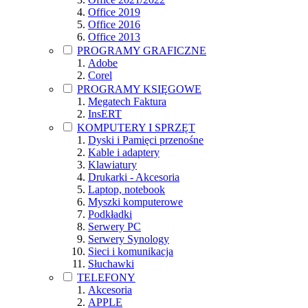
Office 2019
Office 2016
Office 2013
PROGRAMY GRAFICZNE
Adobe
Corel
PROGRAMY KSIĘGOWE
Megatech Faktura
InsERT
KOMPUTERY I SPRZĘT
Dyski i Pamięci przenośne
Kable i adaptery
Klawiatury
Drukarki - Akcesoria
Laptop, notebook
Myszki komputerowe
Podkładki
Serwery PC
Serwery Synology
Sieci i komunikacja
Słuchawki
TELEFONY
Akcesoria
APPLE