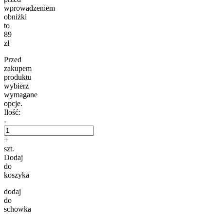
wprowadzeniem
obniżki
to
89
zł
Przed
zakupem
produktu
wybierz
wymagane
opcje.
Ilość:
-
+
szt.
Dodaj
do
koszyka
dodaj
do
schowka