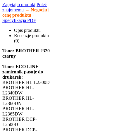
Zapytaj o produkt
Poleć
znajomemu
→ Negocjuj
cenę produktu ←
Specyfikacja PDF
Opis produktu
Recenzje produktu
(0)
Toner BROTHER
2320
czarny
Toner ECO LINE
zamiennik pasuje do
drukarek:
BROTHER HL-L2300D
BROTHER HL-
L2340DW
BROTHER HL-
L2360DN
BROTHER HL-
L2365DW
BROTHER DCP-
L2500D
BROTHER DCP-