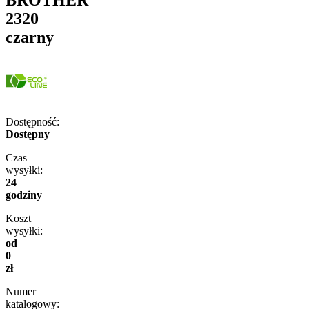
2320
czarny
Dostępność:
Dostępny
Czas
wysyłki:
24
godziny
Koszt
wysyłki:
od
0
zł
Numer
katalogowy: