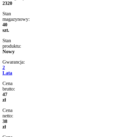
2320
Stan
magazynowy:
40
szt.
Stan
produktu:
Nowy
Gwarancja:
2
Lata
Cena
brutto:
47
zł
Cena
netto:
38
zł