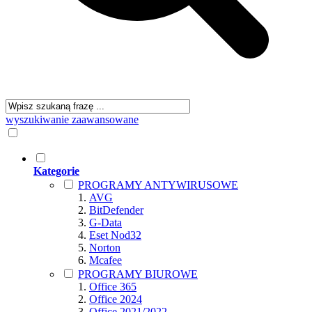
wyszukiwanie zaawansowane
Kategorie
PROGRAMY ANTYWIRUSOWE
AVG
BitDefender
G-Data
Eset Nod32
Norton
Mcafee
PROGRAMY BIUROWE
Office 365
Office 2024
Office 2021/2022