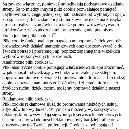
Są zawsze włączone, ponieważ umożliwiają podstawowe działanie
strony. Są to między innymi pliki cookie pozwalające pamiętać
użytkownika w ciągu jednej sesji lub, zależnie od wybranych opcji,
z sesji na sesję. Ich zadaniem jest umożliwienie działania koszyka i
procesu realizacji zamówienia, a także pomoc w rozwiązywaniu
problemów z zabezpieczeniami i w przestrzeganiu przepisów.
Funkcjonalne pliki cookies
Pliki cookie funkcjonalne pomagają nam poprawiać efektywność
prowadzonych działań marketingowych oraz dostosowywać je do
Twoich potrzeb i preferencji np. poprzez zapamiętanie wszelkich
wyborów dokonywanych na stronach.
Analityczne pliki cookies
Pliki analityczne cookie pomagają właścicielowi sklepu zrozumieć,
w jaki sposób odwiedzający wchodzi w interakcję ze sklepem,
poprzez anonimowe zbieranie i raportowanie informacji. Ten rodzaj
cookies pozwala nam mierzyć ilość wizyt i zbierać informacje o
źródłach ruchu, dzięki czemu możemy poprawić działanie naszej
strony.
Reklamowe pliki cookies
Pliki cookie reklamowe służą do promowania niektórych usług,
artykułów lub wydarzeń. W tym celu możemy wykorzystywać
reklamy, które wyświetlają się w innych serwisach internetowych.
Celem jest aby wiadomości reklamowe były bardziej trafne oraz
dostosowane do Twoich preferencji. Cookies zapobiegają też