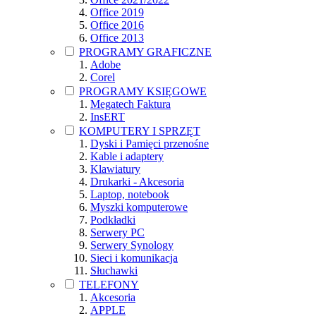
Office 2019
Office 2016
Office 2013
PROGRAMY GRAFICZNE
Adobe
Corel
PROGRAMY KSIĘGOWE
Megatech Faktura
InsERT
KOMPUTERY I SPRZĘT
Dyski i Pamięci przenośne
Kable i adaptery
Klawiatury
Drukarki - Akcesoria
Laptop, notebook
Myszki komputerowe
Podkładki
Serwery PC
Serwery Synology
Sieci i komunikacja
Słuchawki
TELEFONY
Akcesoria
APPLE