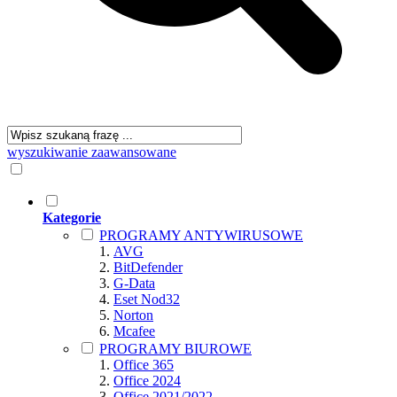
wyszukiwanie zaawansowane
Kategorie
PROGRAMY ANTYWIRUSOWE
AVG
BitDefender
G-Data
Eset Nod32
Norton
Mcafee
PROGRAMY BIUROWE
Office 365
Office 2024
Office 2021/2022