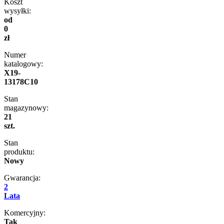
Koszt
wysyłki:
od
0
zł
Numer
katalogowy:
X19-
13178C10
Stan
magazynowy:
21
szt.
Stan
produktu:
Nowy
Gwarancja:
2
Lata
Komercyjny:
Tak