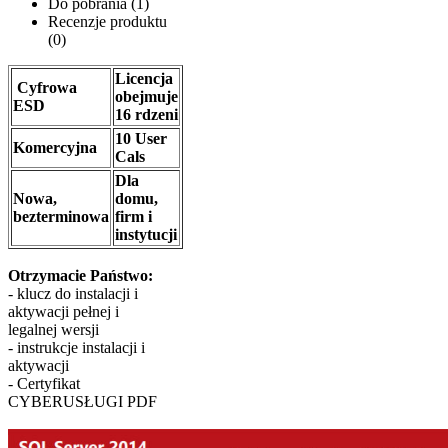
Do pobrania (1)
Recenzje produktu
(0)
Licencja
Cyfrowa
obejmuje
ESD
16 rdzeni
10 User
Komercyjna
Cals
Dla
Nowa,
domu,
bezterminowa
firm i
instytucji
​Otrzymacie Państwo:
- klucz do instalacji i
aktywacji pełnej i
legalnej wersji
- instrukcje instalacji i
aktywacji
- Certyfikat
CYBERUSŁUGI PDF