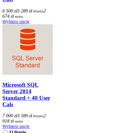
6 500 zł
3 289 zł
2
brutto
674 zł
netto
Wybierz opcje
Microsoft SQL
Server 2014
Standard + 40 User
Cals
7 000 zł
3 589 zł
2
brutto
918 zł
netto
Wybierz opcje
O firmie