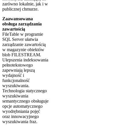
zarówno lokalnie, jak i w
publicznej chmurze.
Zaawansowana
obsługa zarządzania
zawartością
FileTable w programie
SQL Server ułatwia
zarządzanie zawartością
w magazynie obiektów
blob FILESTREAM.
Ulepszenia indeksowania
pełnotekstowego
zapewniają lepszą
wydajność i
funkcjonalność
wyszukiwania.
Technologia statycznego
wyszukiwania
semantycznego obsługuje
opcje automatycznego
wyodrębniania pojęć
oraz innowacyjnego
wyszukiwania fraz.