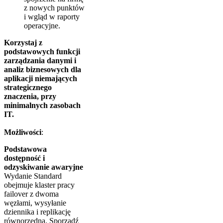
z nowych punktów
i wgląd w raporty
operacyjne.
Korzystaj z
podstawowych funkcji
zarządzania danymi i
analiz biznesowych dla
aplikacji niemających
strategicznego
znaczenia, przy
minimalnych zasobach
IT.
Możliwości
:
Podstawowa
dostępność i
odzyskiwanie awaryjne
Wydanie Standard
obejmuje klaster pracy
failover z dwoma
węzłami, wysyłanie
dziennika i replikację
równorzędną. Sporządź