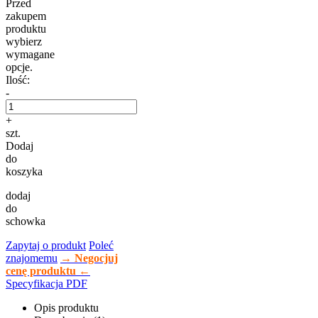
Przed
zakupem
produktu
wybierz
wymagane
opcje.
Ilość:
-
+
szt.
Dodaj
do
koszyka
dodaj
do
schowka
Zapytaj o produkt
Poleć
znajomemu
→ Negocjuj
cenę produktu ←
Specyfikacja PDF
Opis produktu