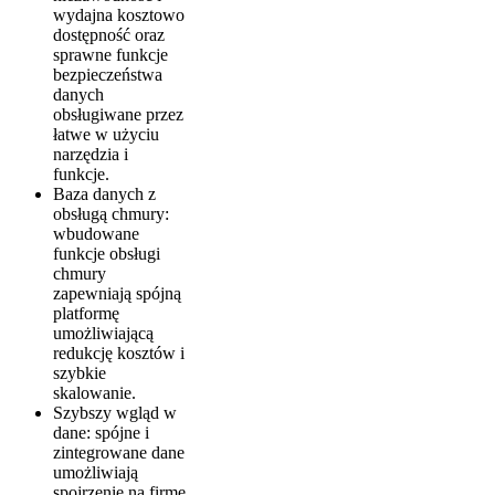
wydajna kosztowo
dostępność oraz
sprawne funkcje
bezpieczeństwa
danych
obsługiwane przez
łatwe w użyciu
narzędzia i
funkcje.
Baza danych z
obsługą chmury:
wbudowane
funkcje obsługi
chmury
zapewniają spójną
platformę
umożliwiającą
redukcję kosztów i
szybkie
skalowanie.
Szybszy wgląd w
dane: spójne i
zintegrowane dane
umożliwiają
spojrzenie na firmę