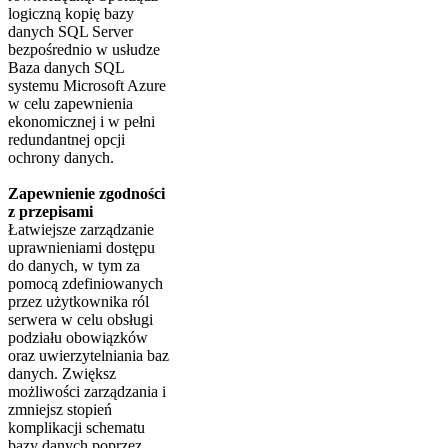
logiczną kopię bazy
danych SQL Server
bezpośrednio w usłudze
Baza danych SQL
systemu Microsoft Azure
w celu zapewnienia
ekonomicznej i w pełni
redundantnej opcji
ochrony danych.
Zapewnienie zgodności
z przepisami
Łatwiejsze zarządzanie
uprawnieniami dostępu
do danych, w tym za
pomocą zdefiniowanych
przez użytkownika ról
serwera w celu obsługi
podziału obowiązków
oraz uwierzytelniania baz
danych. Zwiększ
możliwości zarządzania i
zmniejsz stopień
komplikacji schematu
bazy danych poprzez