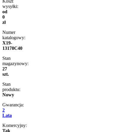
Koszt
wysyłki:
od
0
zł
Numer
katalogowy:
X19-
13178C40
Stan
magazynowy:
27
szt.
Stan
produktu:
Nowy
Gwarancja:
2
Lata
Komercyjny:
Tak