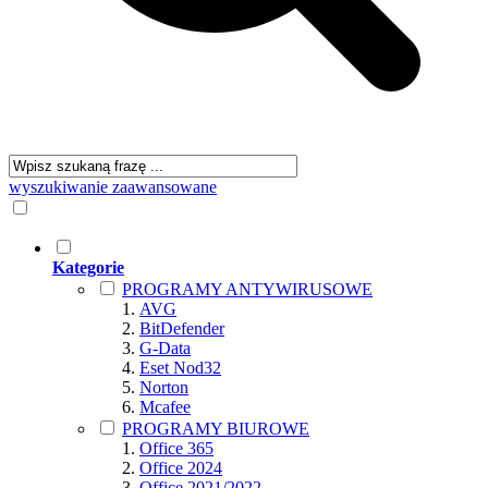
wyszukiwanie zaawansowane
Kategorie
PROGRAMY ANTYWIRUSOWE
AVG
BitDefender
G-Data
Eset Nod32
Norton
Mcafee
PROGRAMY BIUROWE
Office 365
Office 2024
Office 2021/2022