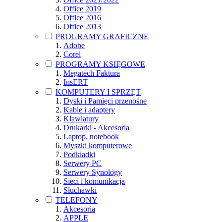
Office 2019
Office 2016
Office 2013
PROGRAMY GRAFICZNE
Adobe
Corel
PROGRAMY KSIĘGOWE
Megatech Faktura
InsERT
KOMPUTERY I SPRZĘT
Dyski i Pamięci przenośne
Kable i adaptery
Klawiatury
Drukarki - Akcesoria
Laptop, notebook
Myszki komputerowe
Podkładki
Serwery PC
Serwery Synology
Sieci i komunikacja
Słuchawki
TELEFONY
Akcesoria
APPLE