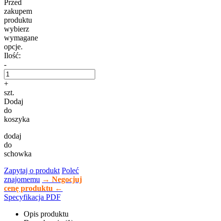
Przed
zakupem
produktu
wybierz
wymagane
opcje.
Ilość:
-
+
szt.
Dodaj
do
koszyka
dodaj
do
schowka
Zapytaj o produkt
Poleć
znajomemu
→ Negocjuj
cenę produktu ←
Specyfikacja PDF
Opis produktu