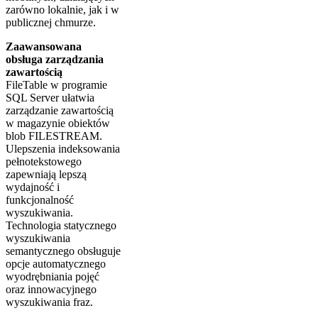
zarówno lokalnie, jak i w
publicznej chmurze.
Zaawansowana
obsługa zarządzania
zawartością
FileTable w programie
SQL Server ułatwia
zarządzanie zawartością
w magazynie obiektów
blob FILESTREAM.
Ulepszenia indeksowania
pełnotekstowego
zapewniają lepszą
wydajność i
funkcjonalność
wyszukiwania.
Technologia statycznego
wyszukiwania
semantycznego obsługuje
opcje automatycznego
wyodrębniania pojęć
oraz innowacyjnego
wyszukiwania fraz.