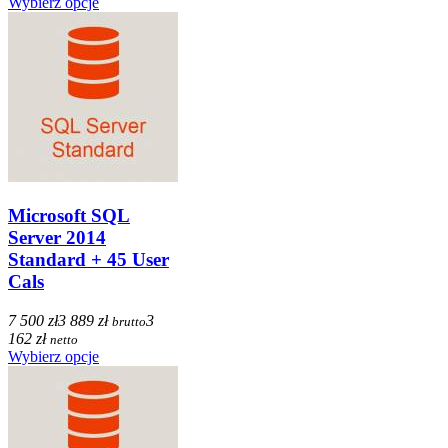
Wybierz opcje
Microsoft SQL
Server 2014
Standard + 45 User
Cals
7 500 zł
3 889 zł
3
brutto
162 zł
netto
Wybierz opcje