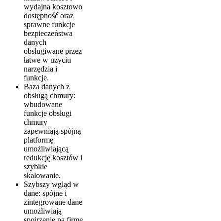
wydajna kosztowo
dostępność oraz
sprawne funkcje
bezpieczeństwa
danych
obsługiwane przez
łatwe w użyciu
narzędzia i
funkcje.
Baza danych z
obsługą chmury:
wbudowane
funkcje obsługi
chmury
zapewniają spójną
platformę
umożliwiającą
redukcję kosztów i
szybkie
skalowanie.
Szybszy wgląd w
dane: spójne i
zintegrowane dane
umożliwiają
spojrzenie na firmę