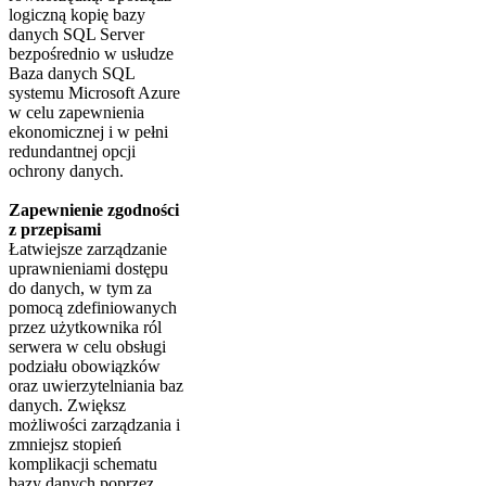
logiczną kopię bazy
danych SQL Server
bezpośrednio w usłudze
Baza danych SQL
systemu Microsoft Azure
w celu zapewnienia
ekonomicznej i w pełni
redundantnej opcji
ochrony danych.
Zapewnienie zgodności
z przepisami
Łatwiejsze zarządzanie
uprawnieniami dostępu
do danych, w tym za
pomocą zdefiniowanych
przez użytkownika ról
serwera w celu obsługi
podziału obowiązków
oraz uwierzytelniania baz
danych. Zwiększ
możliwości zarządzania i
zmniejsz stopień
komplikacji schematu
bazy danych poprzez