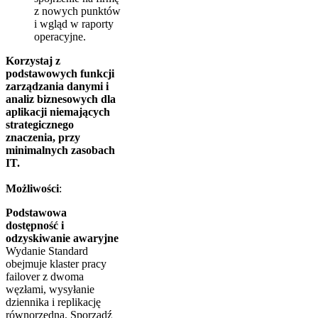
z nowych punktów
i wgląd w raporty
operacyjne.
Korzystaj z
podstawowych funkcji
zarządzania danymi i
analiz biznesowych dla
aplikacji niemających
strategicznego
znaczenia, przy
minimalnych zasobach
IT.
Możliwości
:
Podstawowa
dostępność i
odzyskiwanie awaryjne
Wydanie Standard
obejmuje klaster pracy
failover z dwoma
węzłami, wysyłanie
dziennika i replikację
równorzędną. Sporządź