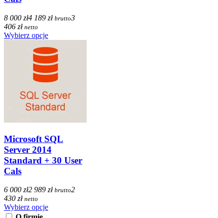
8 000 zł
4 189 zł
3
brutto
406 zł
netto
Wybierz opcje
Microsoft SQL
Server 2014
Standard + 30 User
Cals
6 000 zł
2 989 zł
2
brutto
430 zł
netto
Wybierz opcje
O firmie