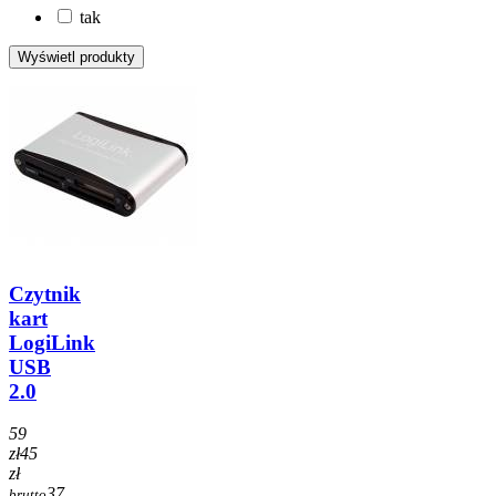
tak
Czytnik
kart
LogiLink
USB
2.0
59
zł
45
zł
37
brutto