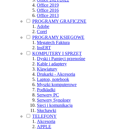
Office 2019
Office 2016
Office 2013
PROGRAMY GRAFICZNE
Adobe
Corel
PROGRAMY KSIĘGOWE
Megatech Faktura
InsERT
KOMPUTERY I SPRZĘT
Dyski i Pamięci przenośne
Kable i adaptery
Klawiatury
Drukarki - Akcesoria
Laptop, notebook
Myszki komputerowe
Podkładki
Serwery PC
Serwery Synology
Sieci i komunikacja
Słuchawki
TELEFONY
Akcesoria
APPLE