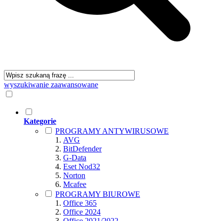
wyszukiwanie zaawansowane
Kategorie
PROGRAMY ANTYWIRUSOWE
AVG
BitDefender
G-Data
Eset Nod32
Norton
Mcafee
PROGRAMY BIUROWE
Office 365
Office 2024
Office 2021/2022