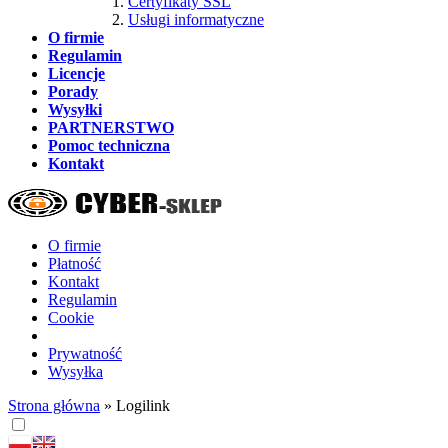
Certyfikaty SSL
Usługi informatyczne
O firmie
Regulamin
Licencje
Porady
Wysyłki
PARTNERSTWO
Pomoc techniczna
Kontakt
O firmie
Płatność
Kontakt
Regulamin
Cookie
Prywatność
Wysyłka
Strona główna
»
Logilink