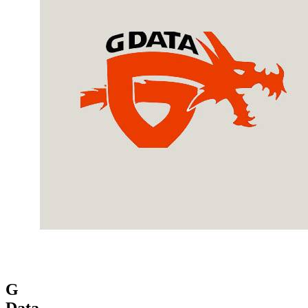
G
Data