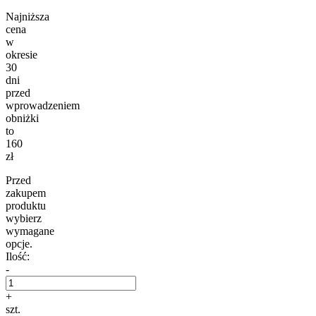
Najniższa
cena
w
okresie
30
dni
przed
wprowadzeniem
obniżki
to
160
zł
Przed
zakupem
produktu
wybierz
wymagane
opcje.
Ilość:
-
+
szt.