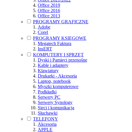
Office 2019
Office 2016
Office 2013
PROGRAMY GRAFICZNE
Adobe
Corel
PROGRAMY KSIĘGOWE
Megatech Faktura
InsERT
KOMPUTERY I SPRZĘT
Dyski i Pamięci przenośne
Kable i adaptery
Klawiatury
Drukarki - Akcesoria
Laptop, notebook
Myszki komputerowe
Podkładki
Serwery PC
Serwery Synology
Sieci i komunikacja
Słuchawki
TELEFONY
Akcesoria
APPLE