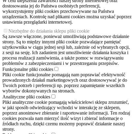
W celu ulepszenia zawartości naszej strony internetowej oraz
dostosowania jej do Państwa osobistych preferencji,
wykorzystujemy pliki cookies przechowywane na Państwa
urządzeniach. Kontrolę nad plikami cookies można uzyskać poprzez
ustawienia przeglądarki internetowej.
Niezbędne do działania sklepu pliki cookie
Są zawsze włączone, ponieważ umożliwiają podstawowe działanie
strony. Są to między innymi pliki cookie pozwalające pamiętać
użytkownika w ciągu jednej sesji lub, zależnie od wybranych opcji,
z sesji na sesję. Ich zadaniem jest umożliwienie działania koszyka i
procesu realizacji zamówienia, a także pomoc w rozwiązywaniu
problemów z zabezpieczeniami i w przestrzeganiu przepisów.
Funkcjonalne pliki cookies
Pliki cookie funkcjonalne pomagają nam poprawiać efektywność
prowadzonych działań marketingowych oraz dostosowywać je do
Twoich potrzeb i preferencji np. poprzez zapamiętanie wszelkich
wyborów dokonywanych na stronach.
Analityczne pliki cookies
Pliki analityczne cookie pomagają właścicielowi sklepu zrozumieć,
w jaki sposób odwiedzający wchodzi w interakcję ze sklepem,
poprzez anonimowe zbieranie i raportowanie informacji. Ten rodzaj
cookies pozwala nam mierzyć ilość wizyt i zbierać informacje o
źródłach ruchu, dzięki czemu możemy poprawić działanie naszej
strony.