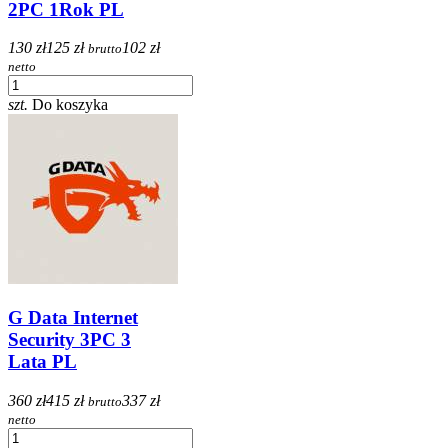
2PC 1Rok PL
130 zł
125 zł
102 zł
brutto
netto
szt.
Do koszyka
G Data Internet
Security 3PC 3
Lata PL
360 zł
415 zł
337 zł
brutto
netto