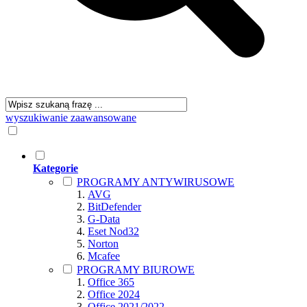
wyszukiwanie zaawansowane
Kategorie
PROGRAMY ANTYWIRUSOWE
AVG
BitDefender
G-Data
Eset Nod32
Norton
Mcafee
PROGRAMY BIUROWE
Office 365
Office 2024
Office 2021/2022