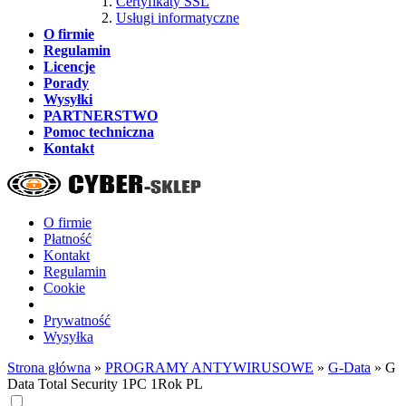
Certyfikaty SSL
Usługi informatyczne
O firmie
Regulamin
Licencje
Porady
Wysyłki
PARTNERSTWO
Pomoc techniczna
Kontakt
O firmie
Płatność
Kontakt
Regulamin
Cookie
Prywatność
Wysyłka
Strona główna
»
PROGRAMY ANTYWIRUSOWE
»
G-Data
»
G
Data Total Security 1PC 1Rok PL