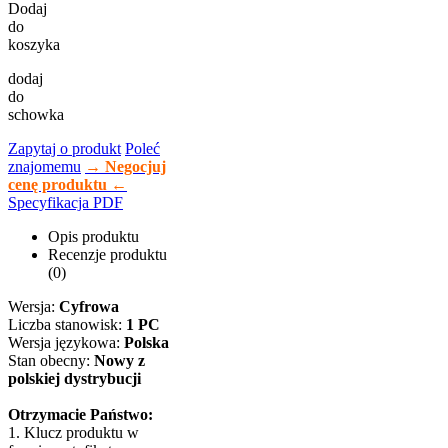
Dodaj
do
koszyka
dodaj
do
schowka
Zapytaj o produkt
Poleć
znajomemu
→ Negocjuj
cenę produktu ←
Specyfikacja PDF
Opis produktu
Recenzje produktu
(0)
Wersja:
Cyfrowa
Liczba stanowisk:
1 PC
Wersja językowa:
Polska
Stan obecny:
Nowy z
polskiej dystrybucji
Otrzymacie Państwo:
1. Klucz produktu w