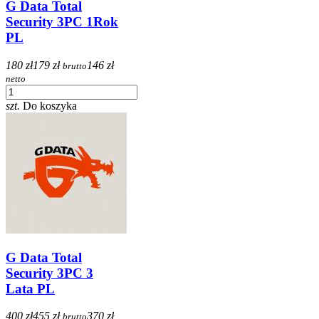
G Data Total
Security 3PC 1Rok
PL
180 zł
179 zł
146 zł
brutto
netto
szt.
Do koszyka
G Data Total
Security 3PC 3
Lata PL
400 zł
455 zł
370 zł
brutto