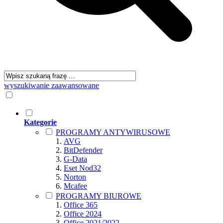
wyszukiwanie zaawansowane
Kategorie
PROGRAMY ANTYWIRUSOWE
AVG
BitDefender
G-Data
Eset Nod32
Norton
Mcafee
PROGRAMY BIUROWE
Office 365
Office 2024
Office 2021/2022