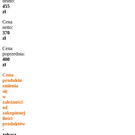
brutto:
455
zł
Cena
netto:
370
zł
Cena
poprzednia:
400
zł
Cena
produktu
zmienia
się
w
zależności
od
zakupionej
ilości
produktów
-
zobacz