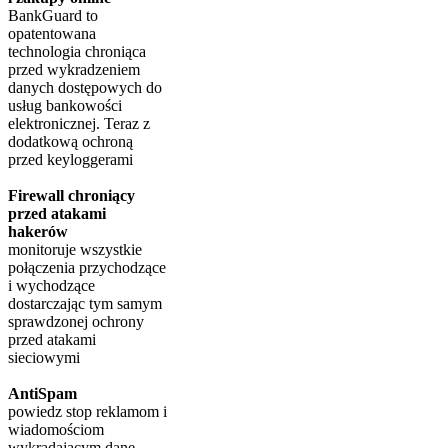
BankGuard to
opatentowana
technologia chroniąca
przed wykradzeniem
danych dostępowych do
usług bankowości
elektronicznej. Teraz z
dodatkową ochroną
przed keyloggerami
Firewall chroniący
przed atakami
hakerów
monitoruje wszystkie
połączenia przychodzące
i wychodzące
dostarczając tym samym
sprawdzonej ochrony
przed atakami
sieciowymi
AntiSpam
powiedz stop reklamom i
wiadomościom
wykradającym dane