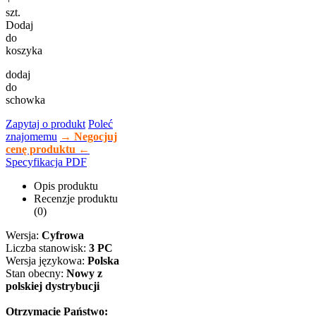
szt.
Dodaj
do
koszyka
dodaj
do
schowka
Zapytaj o produkt
Poleć
znajomemu
→ Negocjuj
cenę produktu ←
Specyfikacja PDF
Opis produktu
Recenzje produktu
(0)
Wersja:
Cyfrowa
Liczba stanowisk:
3 PC
Wersja językowa:
Polska
Stan obecny:
Nowy z
polskiej dystrybucji
Otrzymacie Państwo: