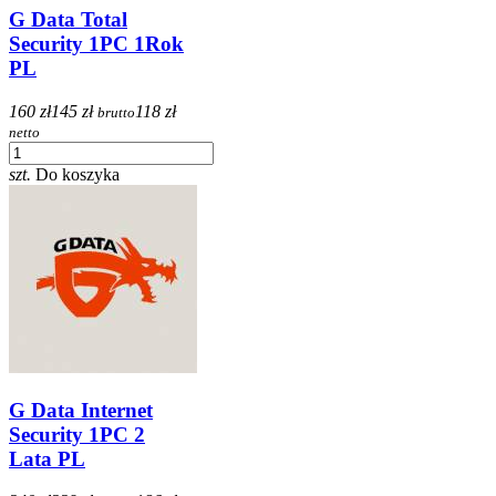
G Data Total
Security 1PC 1Rok
PL
160 zł
145 zł
118 zł
brutto
netto
szt.
Do koszyka
G Data Internet
Security 1PC 2
Lata PL