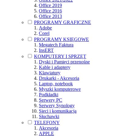
Office 2019
Office 2016
Office 2013
PROGRAMY GRAFICZNE
Adobe
Corel
PROGRAMY KSIĘGOWE
Megatech Faktura
InsERT
KOMPUTERY I SPRZĘT
Dyski i Pamięci przenośne
Kable i adaptery
Klawiatury
Drukarki - Akcesoria
Laptop, notebook
Myszki komputerowe
Podkładki
Serwery PC
Serwery Synology
Sieci i komunikacja
Słuchawki
TELEFONY
Akcesoria
APPLE