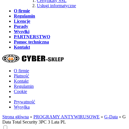
Certyfikaty SSL
Usługi informatyczne
O firmie
Regulamin
Licencje
Porady
Wysyłki
PARTNERSTWO
Pomoc techniczna
Kontakt
O firmie
Płatność
Kontakt
Regulamin
Cookie
Prywatność
Wysyłka
Strona główna
»
PROGRAMY ANTYWIRUSOWE
»
G-Data
»
G
Data Total Security 3PC 3 Lata PL