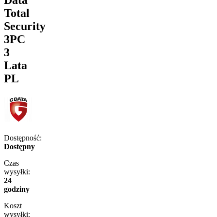
Total
Security
3PC
3
Lata
PL
Dostępność:
Dostępny
Czas
wysyłki:
24
godziny
Koszt
wysyłki: