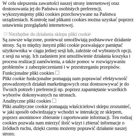
W celu ulepszenia zawartości naszej strony internetowej oraz
dostosowania jej do Państwa osobistych preferencji,
wykorzystujemy pliki cookies przechowywane na Państwa
urządzeniach. Kontrolę nad plikami cookies można uzyskać poprzez
ustawienia przeglądarki internetowej.
Niezbędne do działania sklepu pliki cookie
Są zawsze włączone, ponieważ umożliwiają podstawowe działanie
strony. Są to między innymi pliki cookie pozwalające pamiętać
użytkownika w ciągu jednej sesji lub, zależnie od wybranych opcji,
z sesji na sesję. Ich zadaniem jest umożliwienie działania koszyka i
procesu realizacji zamówienia, a także pomoc w rozwiązywaniu
problemów z zabezpieczeniami i w przestrzeganiu przepisów.
Funkcjonalne pliki cookies
Pliki cookie funkcjonalne pomagają nam poprawiać efektywność
prowadzonych działań marketingowych oraz dostosowywać je do
Twoich potrzeb i preferencji np. poprzez zapamiętanie wszelkich
wyborów dokonywanych na stronach.
Analityczne pliki cookies
Pliki analityczne cookie pomagają właścicielowi sklepu zrozumieć,
w jaki sposób odwiedzający wchodzi w interakcję ze sklepem,
poprzez anonimowe zbieranie i raportowanie informacji. Ten rodzaj
cookies pozwala nam mierzyć ilość wizyt i zbierać informacje o
źródłach ruchu, dzięki czemu możemy poprawić działanie naszej
strony.