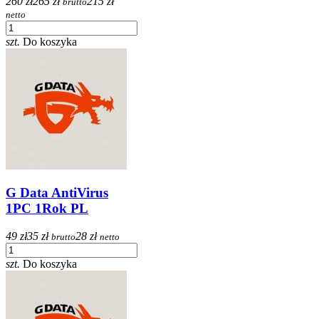
260 zł
265 zł
215 zł
brutto
netto
szt.
Do koszyka
G Data AntiVirus
1PC 1Rok PL
49 zł
35 zł
28 zł
brutto
netto
szt.
Do koszyka