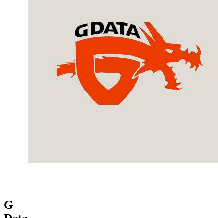
G
Data