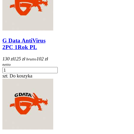
G Data AntiVirus
2PC 1Rok PL
130 zł
125 zł
102 zł
brutto
netto
szt.
Do koszyka