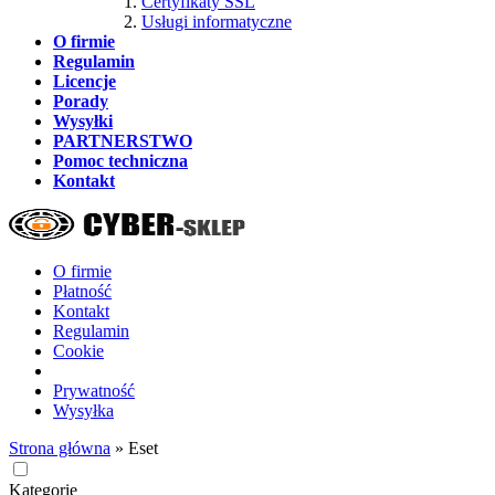
Certyfikaty SSL
Usługi informatyczne
O firmie
Regulamin
Licencje
Porady
Wysyłki
PARTNERSTWO
Pomoc techniczna
Kontakt
O firmie
Płatność
Kontakt
Regulamin
Cookie
Prywatność
Wysyłka
Strona główna
»
Eset
Kategorie