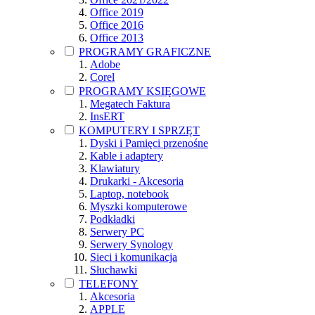
Office 2019
Office 2016
Office 2013
PROGRAMY GRAFICZNE
Adobe
Corel
PROGRAMY KSIĘGOWE
Megatech Faktura
InsERT
KOMPUTERY I SPRZĘT
Dyski i Pamięci przenośne
Kable i adaptery
Klawiatury
Drukarki - Akcesoria
Laptop, notebook
Myszki komputerowe
Podkładki
Serwery PC
Serwery Synology
Sieci i komunikacja
Słuchawki
TELEFONY
Akcesoria
APPLE