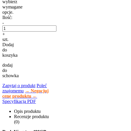
wybierz
wymagane
opcje.
Ilość:
-
+
szt.
Dodaj
do
koszyka
dodaj
do
schowka
Zapytaj o produkt
Poleć
znajomemu
→ Negocjuj
cenę produktu ←
Specyfikacja PDF
Opis produktu
Recenzje produktu
(0)