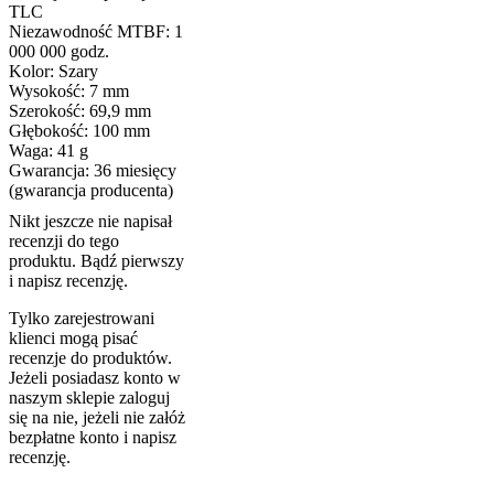
TLC
Niezawodność MTBF: 1
000 000 godz.
Kolor: Szary
Wysokość: 7 mm
Szerokość: 69,9 mm
Głębokość: 100 mm
Waga: 41 g
Gwarancja: 36 miesięcy
(gwarancja producenta)
Nikt jeszcze nie napisał
recenzji do tego
produktu. Bądź pierwszy
i napisz recenzję.
Tylko zarejestrowani
klienci mogą pisać
recenzje do produktów.
Jeżeli posiadasz konto w
naszym sklepie zaloguj
się na nie, jeżeli nie załóż
bezpłatne konto i napisz
recenzję.