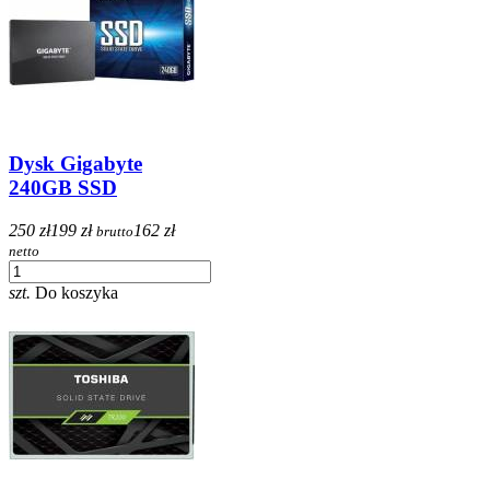
Dysk Gigabyte
240GB SSD
250 zł
199 zł
162 zł
brutto
netto
szt.
Do koszyka