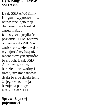
Dysk Kingston 480GB
SSD A400
Dysk SSD A400 firmy
Kingston wyposażono w
najnowszej generacji
dwukanałowy kontroler
zapewniający
fantastyczne prędkości na
poziomie 500MB/s przy
odczycie i 450MB/s w
zapisie co w efekcie daje
wydajność wyższą niż
mechanicznych dysków
twardych. Dysk SSD
A400 jest solidny,
bardziej niezawodny i
trwały niż standardowe
dyski twarde dzięki temu,
że jego konstrukcja
bazuje na pamięci
NAND flash TLC.
Sprawdź, jakiej
pojemności