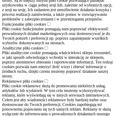
strony. Są to między innymi pliki cookie pozwalające pamiętać
użytkownika w ciągu jednej sesji lub, zależnie od wybranych opcji,
z sesji na sesję. Ich zadaniem jest umożliwienie działania koszyka i
procesu realizacji zamówienia, a także pomoc w rozwiązywaniu
problemów z zabezpieczeniami i w przestrzeganiu przepisów.
Funkcjonalne pliki cookies
Pliki cookie funkcjonalne pomagają nam poprawiać efektywność
prowadzonych działań marketingowych oraz dostosowywać je do
Twoich potrzeb i preferencji np. poprzez zapamiętanie wszelkich
wyborów dokonywanych na stronach.
Analityczne pliki cookies
Pliki analityczne cookie pomagają właścicielowi sklepu zrozumieć,
w jaki sposób odwiedzający wchodzi w interakcję ze sklepem,
poprzez anonimowe zbieranie i raportowanie informacji. Ten rodzaj
cookies pozwala nam mierzyć ilość wizyt i zbierać informacje o
źródłach ruchu, dzięki czemu możemy poprawić działanie naszej
strony.
Reklamowe pliki cookies
Pliki cookie reklamowe służą do promowania niektórych usług,
artykułów lub wydarzeń. W tym celu możemy wykorzystywać
reklamy, które wyświetlają się w innych serwisach internetowych.
Celem jest aby wiadomości reklamowe były bardziej trafne oraz
dostosowane do Twoich preferencji. Cookies zapobiegają też
ponownemu pojawianiu się tych samych reklam. Reklamy te służą
wyłącznie do informowania o prowadzonych działaniach naszego