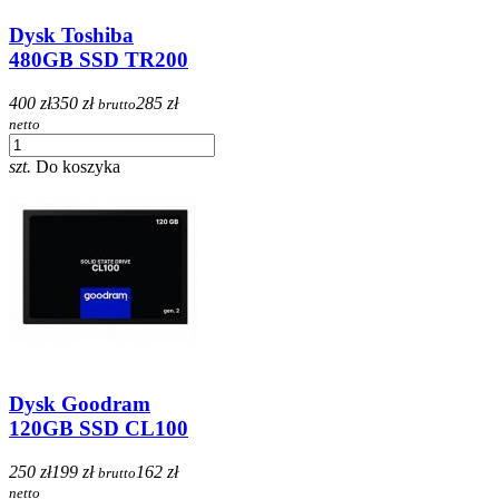
Dysk Toshiba
480GB SSD TR200
400 zł
350 zł
285 zł
brutto
netto
szt.
Do koszyka
Dysk Goodram
120GB SSD CL100
250 zł
199 zł
162 zł
brutto
netto