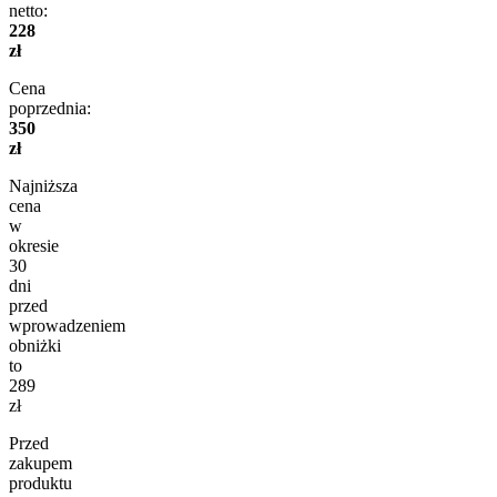
netto:
228
zł
Cena
poprzednia:
350
zł
Najniższa
cena
w
okresie
30
dni
przed
wprowadzeniem
obniżki
to
289
zł
Przed
zakupem
produktu