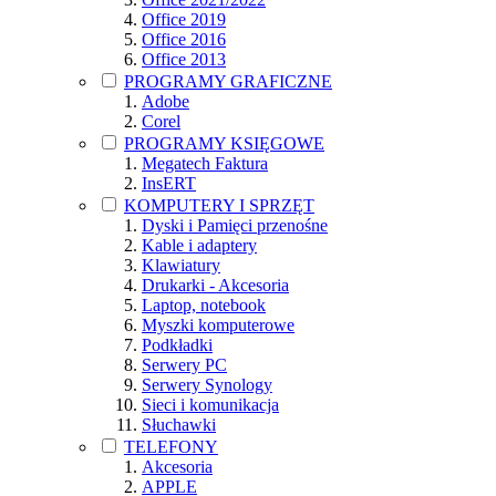
Office 2019
Office 2016
Office 2013
PROGRAMY GRAFICZNE
Adobe
Corel
PROGRAMY KSIĘGOWE
Megatech Faktura
InsERT
KOMPUTERY I SPRZĘT
Dyski i Pamięci przenośne
Kable i adaptery
Klawiatury
Drukarki - Akcesoria
Laptop, notebook
Myszki komputerowe
Podkładki
Serwery PC
Serwery Synology
Sieci i komunikacja
Słuchawki
TELEFONY
Akcesoria
APPLE