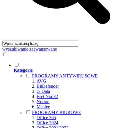
wyszukiwanie zaawansowane
Kategorie
PROGRAMY ANTYWIRUSOWE
AVG
BitDefender
G-Data
Eset Nod32
Norton
Mcafee
PROGRAMY BIUROWE
Office 365
Office 2024
Office 2021/2022