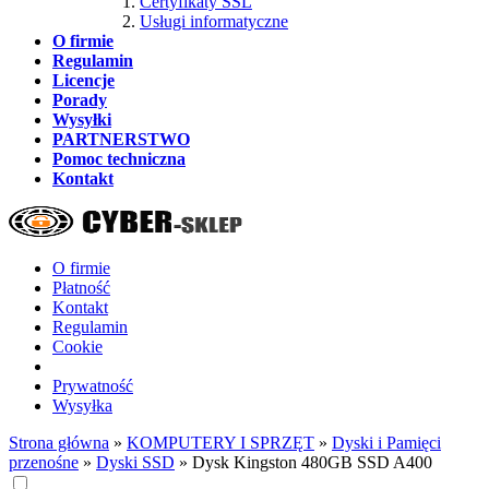
Certyfikaty SSL
Usługi informatyczne
O firmie
Regulamin
Licencje
Porady
Wysyłki
PARTNERSTWO
Pomoc techniczna
Kontakt
O firmie
Płatność
Kontakt
Regulamin
Cookie
Prywatność
Wysyłka
Strona główna
»
KOMPUTERY I SPRZĘT
»
Dyski i Pamięci
przenośne
»
Dyski SSD
»
Dysk Kingston 480GB SSD A400