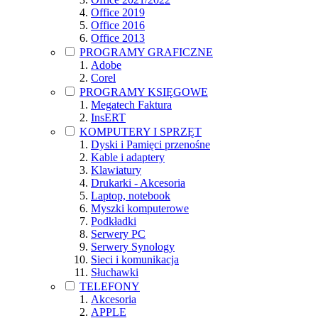
Office 2019
Office 2016
Office 2013
PROGRAMY GRAFICZNE
Adobe
Corel
PROGRAMY KSIĘGOWE
Megatech Faktura
InsERT
KOMPUTERY I SPRZĘT
Dyski i Pamięci przenośne
Kable i adaptery
Klawiatury
Drukarki - Akcesoria
Laptop, notebook
Myszki komputerowe
Podkładki
Serwery PC
Serwery Synology
Sieci i komunikacja
Słuchawki
TELEFONY
Akcesoria
APPLE