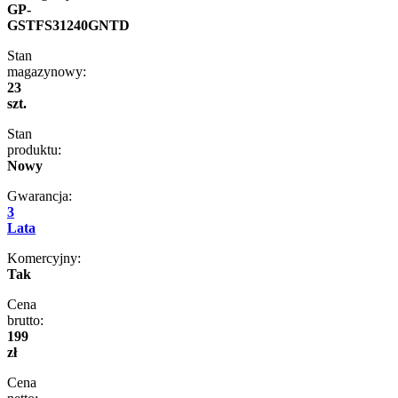
GP-
GSTFS31240GNTD
Stan
magazynowy:
23
szt.
Stan
produktu:
Nowy
Gwarancja:
3
Lata
Komercyjny:
Tak
Cena
brutto:
199
zł
Cena