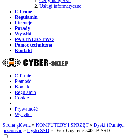
Certyfikaty SSL
Usługi informatyczne
O firmie
Regulamin
Licencje
Porady
Wysyłki
PARTNERSTWO
Pomoc techniczna
Kontakt
O firmie
Płatność
Kontakt
Regulamin
Cookie
Prywatność
Wysyłka
Strona główna
»
KOMPUTERY I SPRZĘT
»
Dyski i Pamięci
przenośne
»
Dyski SSD
»
Dysk Gigabyte 240GB SSD