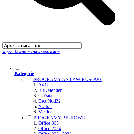
wyszukiwanie zaawansowane
Kategorie
PROGRAMY ANTYWIRUSOWE
AVG
BitDefender
G-Data
Eset Nod32
Norton
Mcafee
PROGRAMY BIUROWE
Office 365
Office 2024
Office 2021/2022