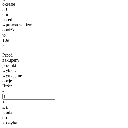
okresie
30
dni
przed
wprowadzeniem
obniżki
to
189
zł
Przed
zakupem
produktu
wybierz
wymagane
opcje.
Ilość:
-
+
szt.
Dodaj
do
koszyka