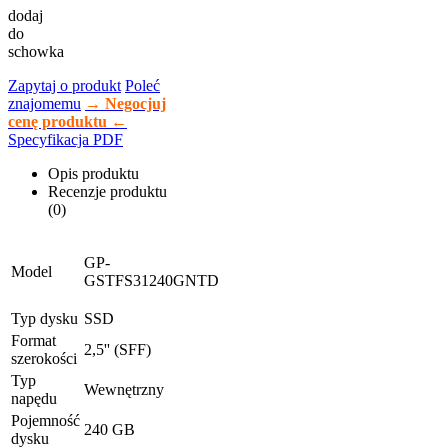
dodaj
do
schowka
Zapytaj o produkt
Poleć
znajomemu
→ Negocjuj
cenę produktu ←
Specyfikacja PDF
Opis produktu
Recenzje produktu
(0)
GP-
Model
GSTFS31240GNTD
Typ dysku
SSD
Format
2,5'' (SFF)
szerokości
Typ
Wewnętrzny
napędu
Pojemność
240 GB
dysku