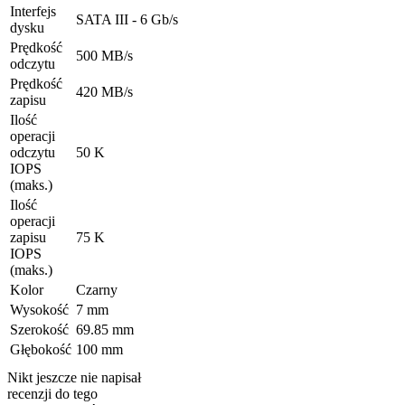
Interfejs
SATA III - 6 Gb/s
dysku
Prędkość
500 MB/s
odczytu
Prędkość
420 MB/s
zapisu
Ilość
operacji
odczytu
50 K
IOPS
(maks.)
Ilość
operacji
zapisu
75 K
IOPS
(maks.)
Kolor
Czarny
Wysokość
7 mm
Szerokość
69.85 mm
Głębokość
100 mm
Nikt jeszcze nie napisał
recenzji do tego