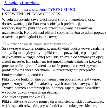
Zarządzaj ciasteczkami
Wszystkie prawa zastrzeżone CYBERUSŁUGI
USTAWIENIA PLIKÓW COOKIES
W celu ulepszenia zawartości naszej strony internetowej oraz
dostosowania jej do Państwa osobistych preferencji,
wykorzystujemy pliki cookies przechowywane na Państwa
urządzeniach. Kontrolę nad plikami cookies można uzyskać poprzez
ustawienia przeglądarki internetowej.
Niezbędne do działania sklepu pliki cookie
Są zawsze włączone, ponieważ umożliwiają podstawowe działanie
strony. Są to między innymi pliki cookie pozwalające pamiętać
użytkownika w ciągu jednej sesji lub, zależnie od wybranych opcji,
z sesji na sesję. Ich zadaniem jest umożliwienie działania koszyka i
procesu realizacji zamówienia, a także pomoc w rozwiązywaniu
problemów z zabezpieczeniami i w przestrzeganiu przepisów.
Funkcjonalne pliki cookies
Pliki cookie funkcjonalne pomagają nam poprawiać efektywność
prowadzonych działań marketingowych oraz dostosowywać je do
Twoich potrzeb i preferencji np. poprzez zapamiętanie wszelkich
wyborów dokonywanych na stronach.
Analityczne pliki cookies
Pliki analityczne cookie pomagają właścicielowi sklepu zrozumieć,
w jaki sposób odwiedzający wchodzi w interakcję ze sklepem,