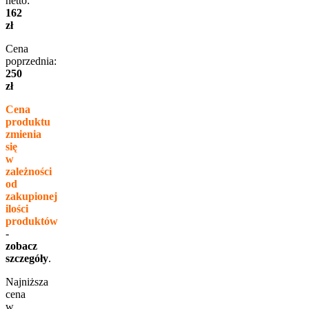
netto:
162
zł
Cena
poprzednia:
250
zł
Cena
produktu
zmienia
się
w
zależności
od
zakupionej
ilości
produktów
-
zobacz
szczegóły
.
Najniższa
cena
w