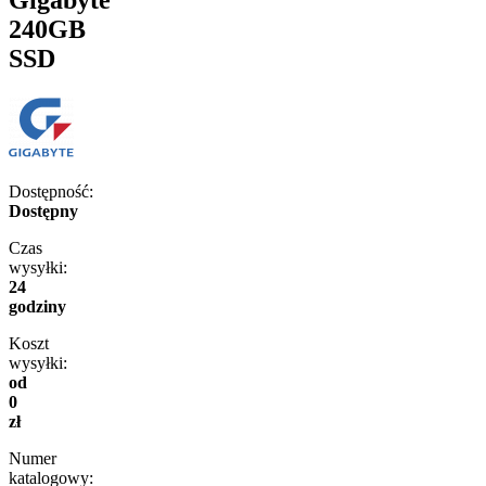
240GB
SSD
Dostępność:
Dostępny
Czas
wysyłki:
24
godziny
Koszt
wysyłki:
od
0
zł
Numer
katalogowy: