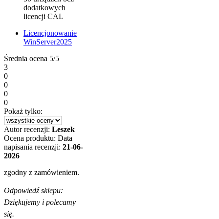
dodatkowych
licencji CAL
Licencjonowanie
WinServer2025
Średnia ocena
5/5
3
0
0
0
0
Pokaż tylko:
Autor recenzji:
Leszek
Ocena produktu:
Data
napisania recenzji:
21-06-
2026
zgodny z zamówieniem.
Odpowiedź sklepu:
Dziękujemy i polecamy
się.