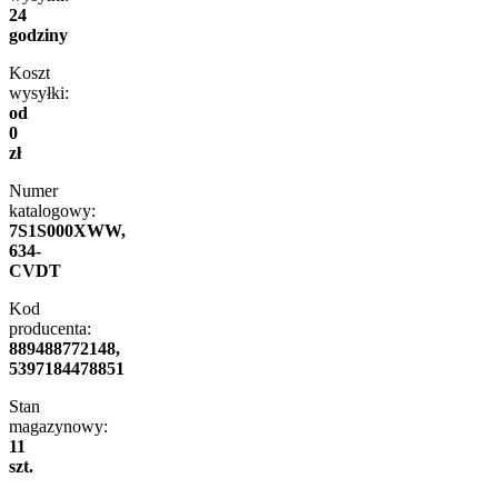
24
godziny
Koszt
wysyłki:
od
0
zł
Numer
katalogowy:
7S1S000XWW,
634-
CVDT
Kod
producenta:
889488772148,
5397184478851
Stan
magazynowy:
11
szt.