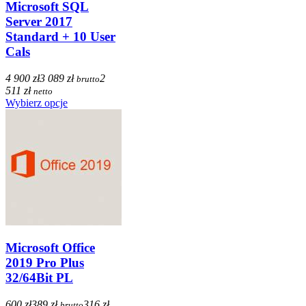
Microsoft SQL
Server 2017
Standard + 10 User
Cals
4 900 zł
3 089 zł
2
brutto
511 zł
netto
Wybierz opcje
Microsoft Office
2019 Pro Plus
32/64Bit PL
600 zł
389 zł
316 zł
brutto