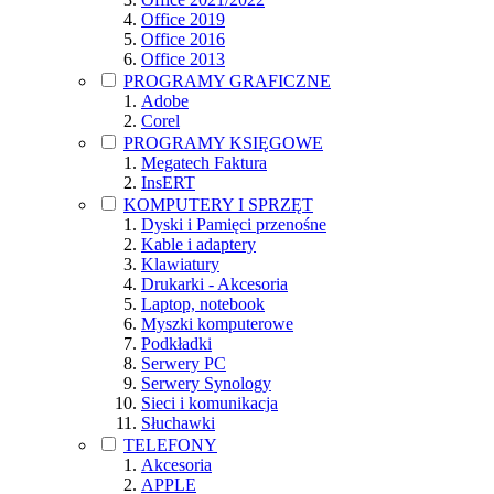
Office 2019
Office 2016
Office 2013
PROGRAMY GRAFICZNE
Adobe
Corel
PROGRAMY KSIĘGOWE
Megatech Faktura
InsERT
KOMPUTERY I SPRZĘT
Dyski i Pamięci przenośne
Kable i adaptery
Klawiatury
Drukarki - Akcesoria
Laptop, notebook
Myszki komputerowe
Podkładki
Serwery PC
Serwery Synology
Sieci i komunikacja
Słuchawki
TELEFONY
Akcesoria
APPLE