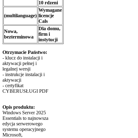
10 rdzeni
Wymagane
(multilanguage)
licencje
Cals
Dla domu,
Nowa,
firm i
bezterminowa
instytucji
Otrzymacie Państwo:
- klucz do instalacji i
aktywacji pełnej i
legalnej wersji
- instrukcje instalacji i
aktywacji
- certyfikat
CYBERUSŁUGI PDF
Opis produktu:
Windows Server 2025
Essentials to najnowsza
edycja serwerowego
systemu operacyjnego
Microsoft,