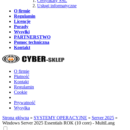
Certyfikaty SSL
Usługi informatyczne
O firmie
Regulamin
Licencje
Porady
Wysyłki
PARTNERSTWO
Pomoc techniczna
Kontakt
O firmie
Płatność
Kontakt
Regulamin
Cookie
Prywatność
Wysyłka
Strona główna
»
SYSTEMY OPERACYJNE
»
Server 2025
»
Windows Server 2025 Essentials ROK (10 core) - MultiLang