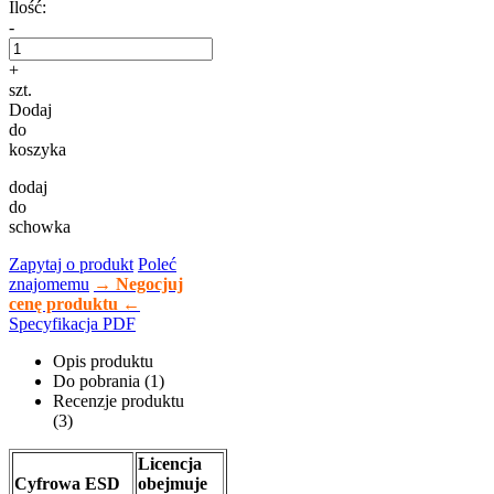
Ilość:
-
+
szt.
Dodaj
do
koszyka
dodaj
do
schowka
Zapytaj o produkt
Poleć
znajomemu
→ Negocjuj
cenę produktu ←
Specyfikacja PDF
Opis produktu
Do pobrania (1)
Recenzje produktu
(3)
Licencja
Cyfrowa ESD
obejmuje