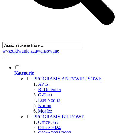
wyszukiwanie zaawansowane
Kategorie
PROGRAMY ANTYWIRUSOWE
AVG
BitDefender
G-Data
Eset Nod32
Norton
Mcafee
PROGRAMY BIUROWE
Office 365
Office 2024
Office 2021/2022