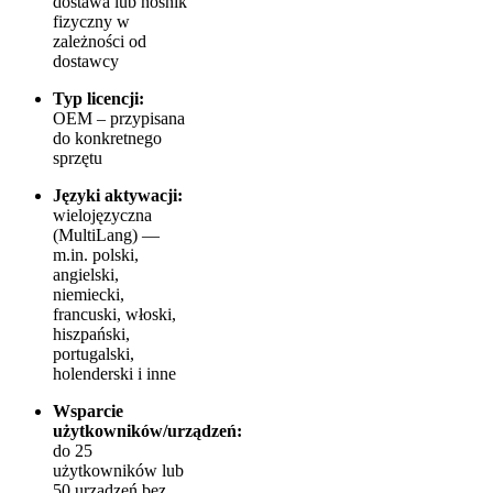
dostawa lub nośnik
fizyczny w
zależności od
dostawcy
Typ licencji:
OEM – przypisana
do konkretnego
sprzętu
Języki aktywacji:
wielojęzyczna
(MultiLang) —
m.in. polski,
angielski,
niemiecki,
francuski, włoski,
hiszpański,
portugalski,
holenderski i inne
Wsparcie
użytkowników/urządzeń:
do 25
użytkowników lub
50 urządzeń bez