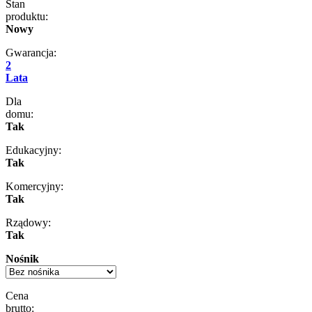
Stan
produktu:
Nowy
Gwarancja:
2
Lata
Dla
domu:
Tak
Edukacyjny:
Tak
Komercyjny:
Tak
Rządowy:
Tak
Nośnik
Cena
brutto: