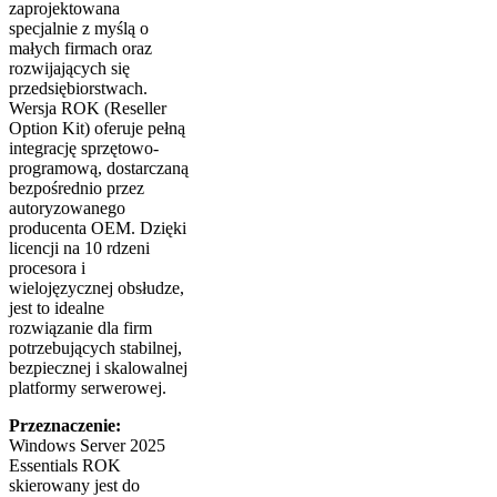
zaprojektowana
specjalnie z myślą o
małych firmach oraz
rozwijających się
przedsiębiorstwach.
Wersja ROK (Reseller
Option Kit) oferuje pełną
integrację sprzętowo-
programową, dostarczaną
bezpośrednio przez
autoryzowanego
producenta OEM. Dzięki
licencji na 10 rdzeni
procesora i
wielojęzycznej obsłudze,
jest to idealne
rozwiązanie dla firm
potrzebujących stabilnej,
bezpiecznej i skalowalnej
platformy serwerowej.
Przeznaczenie:
Windows Server 2025
Essentials ROK
skierowany jest do