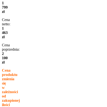
1
799
zł
Cena
netto:
1
463
zł
Cena
poprzednia:
2
100
zł
Cena
produktu
zmienia
się
w
zależności
od
zakupionej
ilości