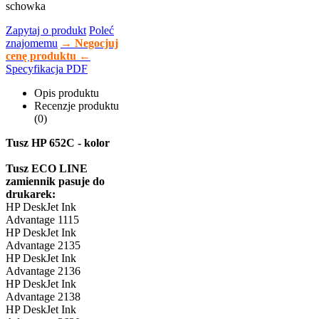
schowka
Zapytaj o produkt
Poleć
znajomemu
→ Negocjuj
cenę produktu ←
Specyfikacja PDF
Opis produktu
Recenzje produktu
(0)
Tusz HP 652C - kolor
Tusz ECO LINE
zamiennik pasuje do
drukarek:
HP DeskJet Ink
Advantage 1115
HP DeskJet Ink
Advantage 2135
HP DeskJet Ink
Advantage 2136
HP DeskJet Ink
Advantage 2138
HP DeskJet Ink