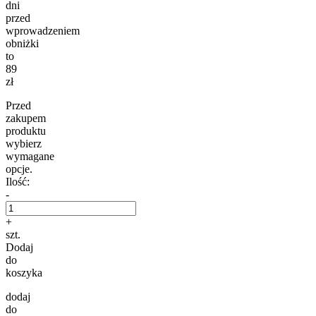
dni
przed
wprowadzeniem
obniżki
to
89
zł
Przed
zakupem
produktu
wybierz
wymagane
opcje.
Ilość:
-
+
szt.
Dodaj
do
koszyka
dodaj
do