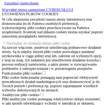
Zarządzaj ciasteczkami
Wszystkie prawa zastrzeżone CYBERUSŁUGI
USTAWIENIA PLIKÓW COOKIES
W celu ulepszenia zawartości naszej strony internetowej oraz
dostosowania jej do Państwa osobistych preferencji,
wykorzystujemy pliki cookies przechowywane na Państwa
urządzeniach. Kontrolę nad plikami cookies można uzyskać poprzez
ustawienia przeglądarki internetowej.
Niezbędne do działania sklepu pliki cookie
Są zawsze włączone, ponieważ umożliwiają podstawowe działanie
strony. Są to między innymi pliki cookie pozwalające pamiętać
użytkownika w ciągu jednej sesji lub, zależnie od wybranych opcji,
z sesji na sesję. Ich zadaniem jest umożliwienie działania koszyka i
procesu realizacji zamówienia, a także pomoc w rozwiązywaniu
problemów z zabezpieczeniami i w przestrzeganiu przepisów.
Funkcjonalne pliki cookies
Pliki cookie funkcjonalne pomagają nam poprawiać efektywność
prowadzonych działań marketingowych oraz dostosowywać je do
Twoich potrzeb i preferencji np. poprzez zapamiętanie wszelkich
wyborów dokonywanych na stronach.
Analityczne pliki cookies
Pliki analityczne cookie pomagają właścicielowi sklepu zrozumieć,
w jaki sposób odwiedzający wchodzi w interakcję ze sklepem,