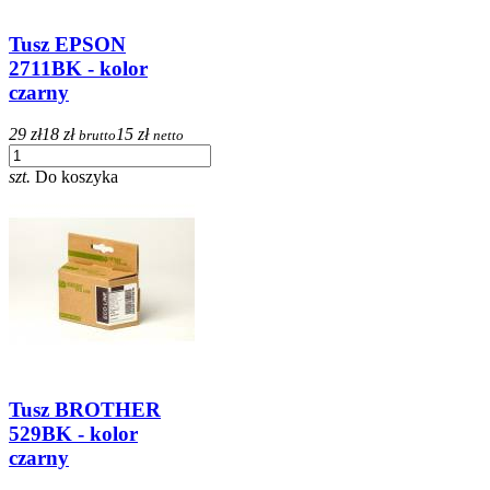
Tusz EPSON
2711BK - kolor
czarny
29 zł
18 zł
15 zł
brutto
netto
szt.
Do koszyka
Tusz BROTHER
529BK - kolor
czarny