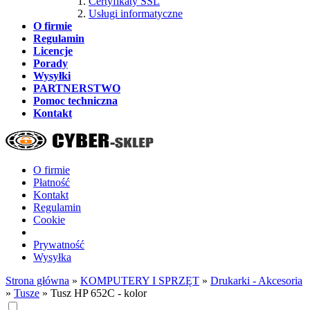
Certyfikaty SSL
Usługi informatyczne
O firmie
Regulamin
Licencje
Porady
Wysyłki
PARTNERSTWO
Pomoc techniczna
Kontakt
O firmie
Płatność
Kontakt
Regulamin
Cookie
Prywatność
Wysyłka
Strona główna
»
KOMPUTERY I SPRZĘT
»
Drukarki - Akcesoria
»
Tusze
»
Tusz HP 652C - kolor