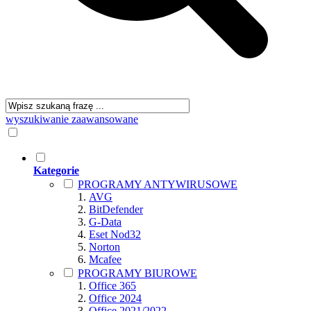
wyszukiwanie zaawansowane
Kategorie
PROGRAMY ANTYWIRUSOWE
AVG
BitDefender
G-Data
Eset Nod32
Norton
Mcafee
PROGRAMY BIUROWE
Office 365
Office 2024
Office 2021/2022