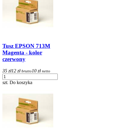
Tusz EPSON 713M
Magenta - kolor
czerwony
35 zł
12 zł
10 zł
brutto
netto
szt.
Do koszyka