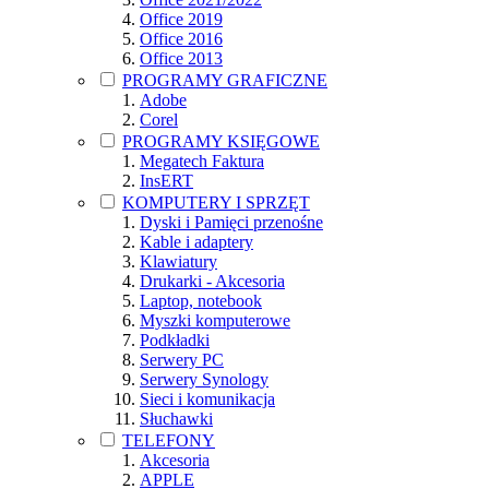
Office 2019
Office 2016
Office 2013
PROGRAMY GRAFICZNE
Adobe
Corel
PROGRAMY KSIĘGOWE
Megatech Faktura
InsERT
KOMPUTERY I SPRZĘT
Dyski i Pamięci przenośne
Kable i adaptery
Klawiatury
Drukarki - Akcesoria
Laptop, notebook
Myszki komputerowe
Podkładki
Serwery PC
Serwery Synology
Sieci i komunikacja
Słuchawki
TELEFONY
Akcesoria
APPLE