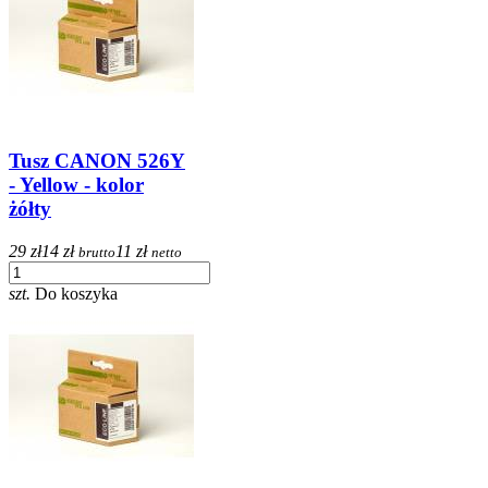
Tusz CANON 526Y
- Yellow - kolor
żółty
29 zł
14 zł
11 zł
brutto
netto
szt.
Do koszyka