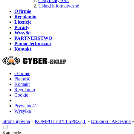
Certyfikaty SSL
Usługi informatyczne
O firmie
Regulamin
Licencje
Porady
Wysyłki
PARTNERSTWO
Pomoc techniczna
Kontakt
O firmie
Płatność
Kontakt
Regulamin
Cookie
Prywatność
Wysyłka
Strona główna
»
KOMPUTERY I SPRZĘT
»
Drukarki - Akcesoria
Kategorie