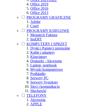
Office 2019
Office 2016
Office 2013
PROGRAMY GRAFICZNE
Adobe
Corel
PROGRAMY KSIĘGOWE
Megatech Faktura
InsERT
KOMPUTERY I SPRZĘT
Dyski i Pamięci przenośne
Kable i adaptery
Klawiatury
Drukarki - Akcesoria
Laptop, notebook
Myszki komputerowe
Podkładki
Serwery PC
Serwery Synology
Sieci i komunikacja
Słuchawki
TELEFONY
Akcesoria
APPLE