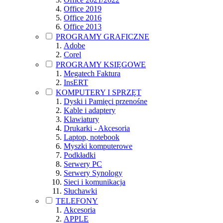
Office 2019
Office 2016
Office 2013
PROGRAMY GRAFICZNE
Adobe
Corel
PROGRAMY KSIĘGOWE
Megatech Faktura
InsERT
KOMPUTERY I SPRZĘT
Dyski i Pamięci przenośne
Kable i adaptery
Klawiatury
Drukarki - Akcesoria
Laptop, notebook
Myszki komputerowe
Podkładki
Serwery PC
Serwery Synology
Sieci i komunikacja
Słuchawki
TELEFONY
Akcesoria
APPLE