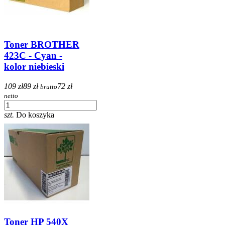
Toner BROTHER
423C - Cyan -
kolor niebieski
109 zł
89 zł
72 zł
brutto
netto
szt.
Do koszyka
Toner HP 540X