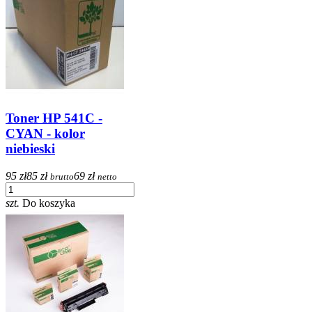
Toner HP 541C -
CYAN - kolor
niebieski
95 zł
85 zł
69 zł
brutto
netto
szt.
Do koszyka