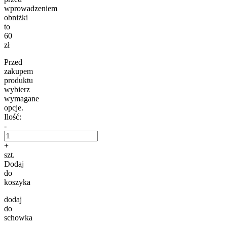
wprowadzeniem
obniżki
to
60
zł
Przed
zakupem
produktu
wybierz
wymagane
opcje.
Ilość:
-
+
szt.
Dodaj
do
koszyka
dodaj
do
schowka