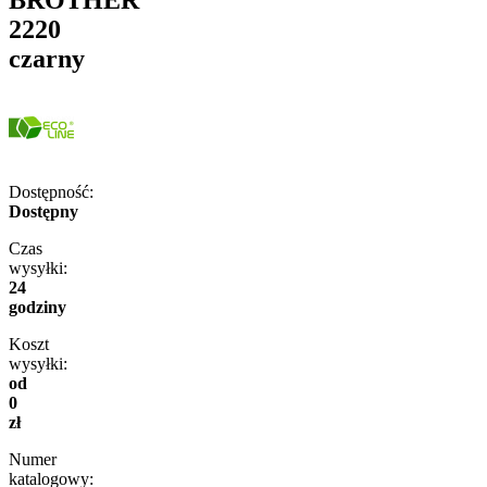
2220
czarny
Dostępność:
Dostępny
Czas
wysyłki:
24
godziny
Koszt
wysyłki:
od
0
zł
Numer
katalogowy: