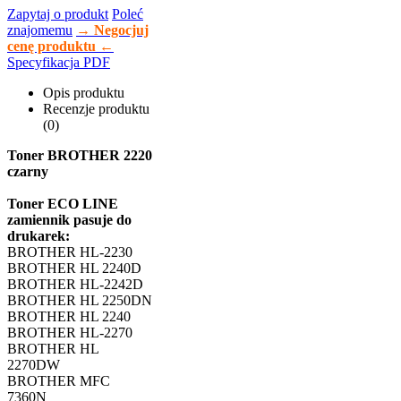
Zapytaj o produkt
Poleć
znajomemu
→ Negocjuj
cenę produktu ←
Specyfikacja PDF
Opis produktu
Recenzje produktu
(0)
Toner BROTHER 2220
czarny
Toner ECO LINE
zamiennik pasuje do
drukarek:
BROTHER HL-2230
BROTHER HL 2240D
BROTHER HL-2242D
BROTHER HL 2250DN
BROTHER HL 2240
BROTHER HL-2270
BROTHER HL
2270DW
BROTHER MFC
7360N