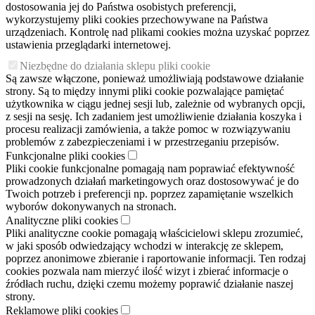
dostosowania jej do Państwa osobistych preferencji,
wykorzystujemy pliki cookies przechowywane na Państwa
urządzeniach. Kontrolę nad plikami cookies można uzyskać poprzez
ustawienia przeglądarki internetowej.
Niezbędne do działania sklepu pliki cookie
Są zawsze włączone, ponieważ umożliwiają podstawowe działanie
strony. Są to między innymi pliki cookie pozwalające pamiętać
użytkownika w ciągu jednej sesji lub, zależnie od wybranych opcji,
z sesji na sesję. Ich zadaniem jest umożliwienie działania koszyka i
procesu realizacji zamówienia, a także pomoc w rozwiązywaniu
problemów z zabezpieczeniami i w przestrzeganiu przepisów.
Funkcjonalne pliki cookies
Pliki cookie funkcjonalne pomagają nam poprawiać efektywność
prowadzonych działań marketingowych oraz dostosowywać je do
Twoich potrzeb i preferencji np. poprzez zapamiętanie wszelkich
wyborów dokonywanych na stronach.
Analityczne pliki cookies
Pliki analityczne cookie pomagają właścicielowi sklepu zrozumieć,
w jaki sposób odwiedzający wchodzi w interakcję ze sklepem,
poprzez anonimowe zbieranie i raportowanie informacji. Ten rodzaj
cookies pozwala nam mierzyć ilość wizyt i zbierać informacje o
źródłach ruchu, dzięki czemu możemy poprawić działanie naszej
strony.
Reklamowe pliki cookies