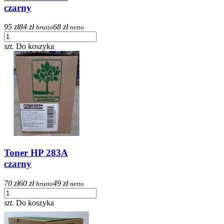
czarny
95 zł
84 zł
68 zł
brutto
netto
szt.
Do koszyka
Toner HP 283A
czarny
70 zł
60 zł
49 zł
brutto
netto
szt.
Do koszyka