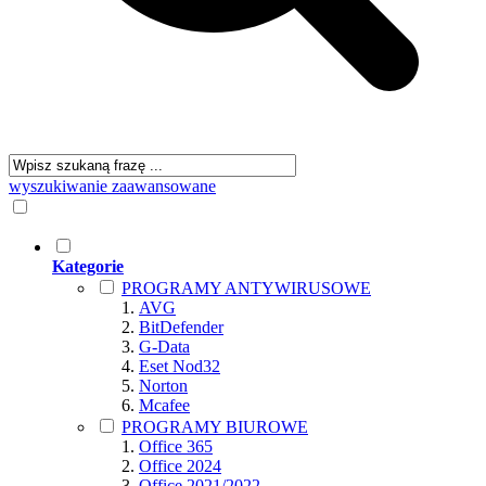
wyszukiwanie zaawansowane
Kategorie
PROGRAMY ANTYWIRUSOWE
AVG
BitDefender
G-Data
Eset Nod32
Norton
Mcafee
PROGRAMY BIUROWE
Office 365
Office 2024
Office 2021/2022