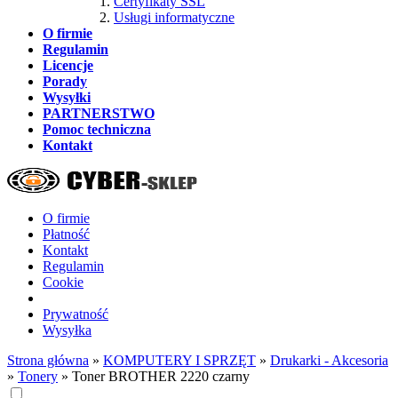
Certyfikaty SSL
Usługi informatyczne
O firmie
Regulamin
Licencje
Porady
Wysyłki
PARTNERSTWO
Pomoc techniczna
Kontakt
O firmie
Płatność
Kontakt
Regulamin
Cookie
Prywatność
Wysyłka
Strona główna
»
KOMPUTERY I SPRZĘT
»
Drukarki - Akcesoria
»
Tonery
»
Toner BROTHER 2220 czarny