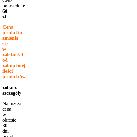
Cena
poprzednia:
60
zł
Cena
produktu
zmienia
się
w
zależności
od
zakupionej
ilości
produktów
-
zobacz
szczegóły
.
Najniższa
cena
w
okresie
30
dni
przed