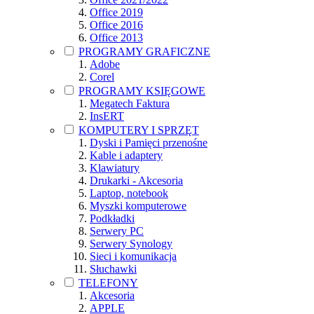
Office 2019
Office 2016
Office 2013
PROGRAMY GRAFICZNE
Adobe
Corel
PROGRAMY KSIĘGOWE
Megatech Faktura
InsERT
KOMPUTERY I SPRZĘT
Dyski i Pamięci przenośne
Kable i adaptery
Klawiatury
Drukarki - Akcesoria
Laptop, notebook
Myszki komputerowe
Podkładki
Serwery PC
Serwery Synology
Sieci i komunikacja
Słuchawki
TELEFONY
Akcesoria
APPLE