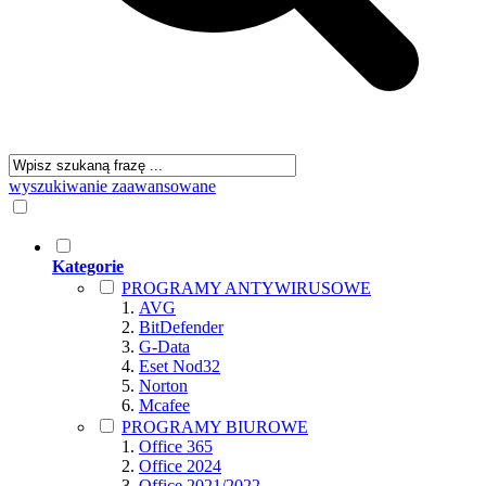
wyszukiwanie zaawansowane
Kategorie
PROGRAMY ANTYWIRUSOWE
AVG
BitDefender
G-Data
Eset Nod32
Norton
Mcafee
PROGRAMY BIUROWE
Office 365
Office 2024
Office 2021/2022