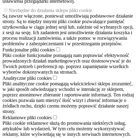
ustawienia przeglądarki internetowej.
Niezbędne do działania sklepu pliki cookie
Są zawsze włączone, ponieważ umożliwiają podstawowe działanie
strony. Są to między innymi pliki cookie pozwalające pamiętać
użytkownika w ciągu jednej sesji lub, zależnie od wybranych opcji,
z sesji na sesję. Ich zadaniem jest umożliwienie działania koszyka i
procesu realizacji zamówienia, a także pomoc w rozwiązywaniu
problemów z zabezpieczeniami i w przestrzeganiu przepisów.
Funkcjonalne pliki cookies
Pliki cookie funkcjonalne pomagają nam poprawiać efektywność
prowadzonych działań marketingowych oraz dostosowywać je do
Twoich potrzeb i preferencji np. poprzez zapamiętanie wszelkich
wyborów dokonywanych na stronach.
Analityczne pliki cookies
Pliki analityczne cookie pomagają właścicielowi sklepu zrozumieć,
w jaki sposób odwiedzający wchodzi w interakcję ze sklepem,
poprzez anonimowe zbieranie i raportowanie informacji. Ten rodzaj
cookies pozwala nam mierzyć ilość wizyt i zbierać informacje o
źródłach ruchu, dzięki czemu możemy poprawić działanie naszej
strony.
Reklamowe pliki cookies
Pliki cookie reklamowe służą do promowania niektórych usług,
artykułów lub wydarzeń. W tym celu możemy wykorzystywać
reklamy, które wyświetlają się w innych serwisach internetowych.