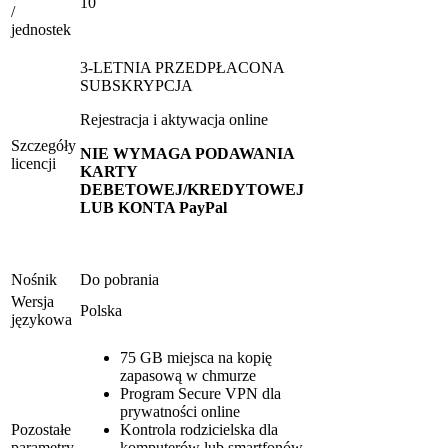
10
/
jednostek
3-LETNIA PRZEDPŁACONA
SUBSKRYPCJA
Rejestracja i aktywacja online
Szczegóły
NIE WYMAGA PODAWANIA
licencji
KARTY
DEBETOWEJ/KREDYTOWEJ
LUB KONTA PayPal
Nośnik
Do pobrania
Wersja
Polska
językowa
75 GB miejsca na kopię
zapasową w chmurze
Program Secure VPN dla
prywatności online
Pozostałe
Kontrola rodzicielska dla
parametry
komputerów lub smartfonów