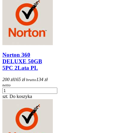
Norton 360
DELUXE 50GB
5PC 2Lata PL
200 zł
165 zł
134 zł
brutto
netto
szt.
Do koszyka