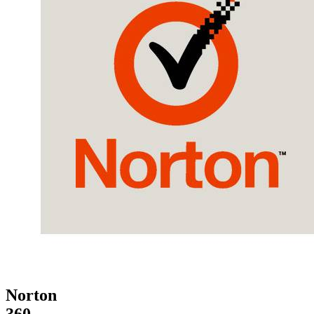
Norton
360