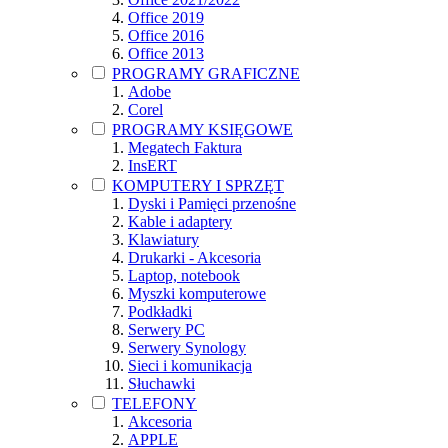
Office 2019
Office 2016
Office 2013
PROGRAMY GRAFICZNE
Adobe
Corel
PROGRAMY KSIĘGOWE
Megatech Faktura
InsERT
KOMPUTERY I SPRZĘT
Dyski i Pamięci przenośne
Kable i adaptery
Klawiatury
Drukarki - Akcesoria
Laptop, notebook
Myszki komputerowe
Podkładki
Serwery PC
Serwery Synology
Sieci i komunikacja
Słuchawki
TELEFONY
Akcesoria
APPLE