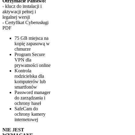
Otrzymacie Państwo:
- klucz do instalacji i
aktywacji pełnej i
legalnej wersji
- Certyfikat Cyberusługi
PDF
75 GB miejsca na
kopię zapasową w
chmurze
Program Secure
VPN dla
prywatności online
Kontrola
rodzicielska dla
komputerów lub
smartfonów
Password manager
do zarządzania i
ochrony haseł
SafeCam do
ochrony kamery
internetowej
NIE JEST