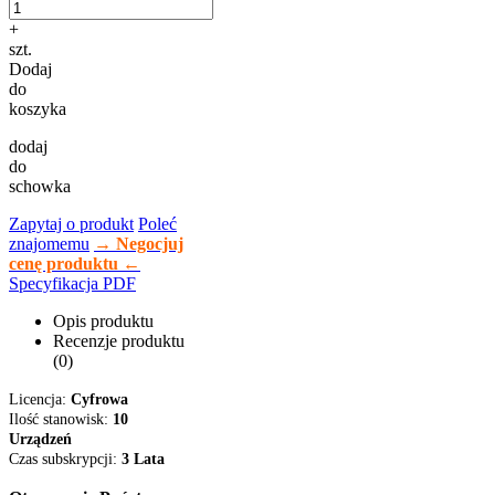
+
szt.
Dodaj
do
koszyka
dodaj
do
schowka
Zapytaj o produkt
Poleć
znajomemu
→ Negocjuj
cenę produktu ←
Specyfikacja PDF
Opis produktu
Recenzje produktu
(0)
Licencja:
Cyfrowa
Ilość stanowisk:
10
Urządzeń
Czas subskrypcji:
3 Lata