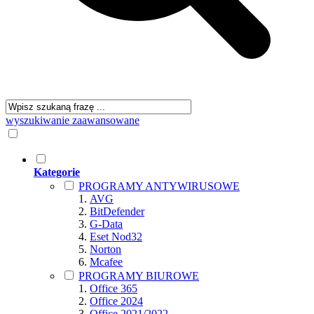
wyszukiwanie zaawansowane
Kategorie
PROGRAMY ANTYWIRUSOWE
AVG
BitDefender
G-Data
Eset Nod32
Norton
Mcafee
PROGRAMY BIUROWE
Office 365
Office 2024
Office 2021/2022