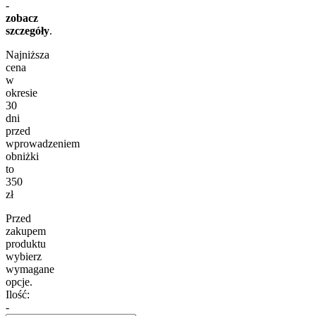
-
zobacz
szczegóły
.
Najniższa
cena
w
okresie
30
dni
przed
wprowadzeniem
obniżki
to
350
zł
Przed
zakupem
produktu
wybierz
wymagane
opcje.
Ilość:
-