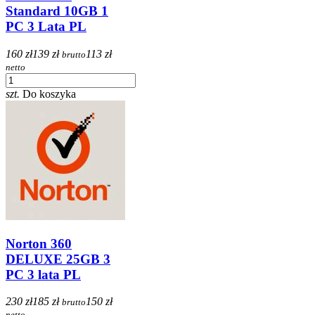
Standard 10GB 1
PC 3 Lata PL
160 zł
139 zł
113 zł
brutto
netto
szt.
Do koszyka
Norton 360
DELUXE 25GB 3
PC 3 lata PL
230 zł
185 zł
150 zł
brutto
netto