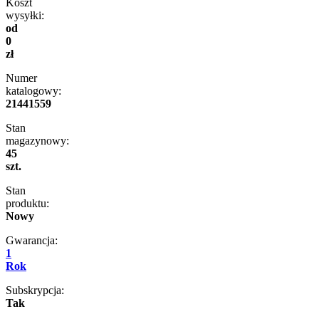
Koszt
wysyłki:
od
0
zł
Numer
katalogowy:
21441559
Stan
magazynowy:
45
szt.
Stan
produktu:
Nowy
Gwarancja:
1
Rok
Subskrypcja:
Tak