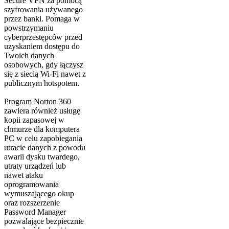
Secure VPN za pomocą
szyfrowania używanego
przez banki. Pomaga w
powstrzymaniu
cyberprzestępców przed
uzyskaniem dostępu do
Twoich danych
osobowych, gdy łączysz
się z siecią Wi-Fi nawet z
publicznym hotspotem.
Program Norton 360
zawiera również usługę
kopii zapasowej w
chmurze dla komputera
PC w celu zapobiegania
utracie danych z powodu
awarii dysku twardego,
utraty urządzeń lub
nawet ataku
oprogramowania
wymuszającego okup
oraz rozszerzenie
Password Manager
pozwalające bezpiecznie