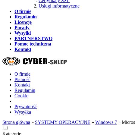
Certyfikaty SSL
Usługi informatyczne
O firmie
Regulamin
Licencje
Porady
Wysyłki
PARTNERSTWO
Pomoc techniczna
Kontakt
O firmie
Płatność
Kontakt
Regulamin
Cookie
Prywatność
Wysyłka
Strona główna
»
SYSTEMY OPERACYJNE
»
Windows 7
»
Micros
Kategorie