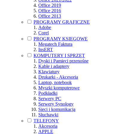
Office 2019
Office 2016
Office 2013
PROGRAMY GRAFICZNE
Adobe
Corel
PROGRAMY KSIĘGOWE
Megatech Faktura
InsERT
KOMPUTERY I SPRZĘT
Dyski i Pamięci przenośne
Kable i adaptery
Klawiatury
Drukarki - Akcesoria
Laptop, notebook
Myszki komputerowe
Podkładki
Serwery PC
Serwery Synology
Sieci i komunikacja
Słuchawki
TELEFONY
Akcesoria
APPLE