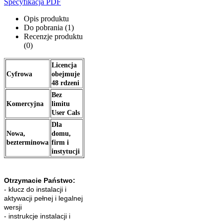
Specyfikacja PDF
Opis produktu
Do pobrania (1)
Recenzje produktu
(0)
Licencja
Cyfrowa
obejmuje
48 rdzeni
Bez
Komercyjna
limitu
User Cals
Dla
Nowa,
domu,
bezterminowa
firm i
instytucji
​Otrzymacie Państwo:
- klucz do instalacji i
aktywacji pełnej i legalnej
wersji
- instrukcje instalacji i