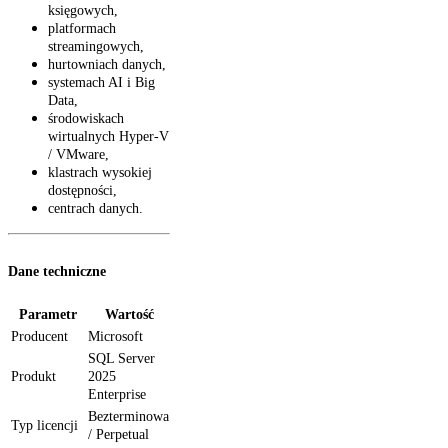
księgowych,
platformach
streamingowych,
hurtowniach danych,
systemach AI i Big
Data,
środowiskach
wirtualnych Hyper-V
/ VMware,
klastrach wysokiej
dostępności,
centrach danych.
Dane techniczne
Parametr
Wartość
Producent
Microsoft
SQL Server
Produkt
2025
Enterprise
Bezterminowa
Typ licencji
/ Perpetual