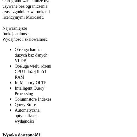
Oprogramowanie może być
używane bez ograniczenia
czasu zgodnie z warunkami
licencyjnymi Microsoft.
Najważniejsze
funkcjonalności
Wydajność i skalowalność
Obsługa bardzo
dużych baz danych
VLDB
Obsługa wielu rdzeni
CPU i dużej ilości
RAM
In-Memory OLTP
Intelligent Query
Processing
Columnstore Indexes
Query Store
Automatyczna
optymalizacja
wydajności
Wysoka dostępność i