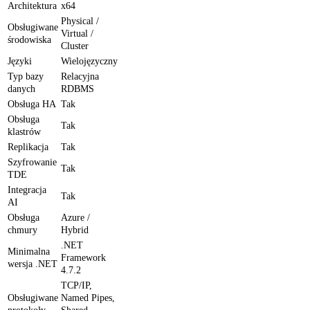
Architektura
x64
Physical /
Obsługiwane
Virtual /
środowiska
Cluster
Języki
Wielojęzyczny
Typ bazy
Relacyjna
danych
RDBMS
Obsługa HA
Tak
Obsługa
Tak
klastrów
Replikacja
Tak
Szyfrowanie
Tak
TDE
Integracja
Tak
AI
Obsługa
Azure /
chmury
Hybrid
.NET
Minimalna
Framework
wersja .NET
4.7.2
TCP/IP,
Obsługiwane
Named Pipes,