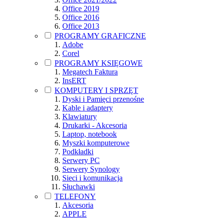
Office 2019
Office 2016
Office 2013
PROGRAMY GRAFICZNE
Adobe
Corel
PROGRAMY KSIĘGOWE
Megatech Faktura
InsERT
KOMPUTERY I SPRZĘT
Dyski i Pamięci przenośne
Kable i adaptery
Klawiatury
Drukarki - Akcesoria
Laptop, notebook
Myszki komputerowe
Podkładki
Serwery PC
Serwery Synology
Sieci i komunikacja
Słuchawki
TELEFONY
Akcesoria
APPLE