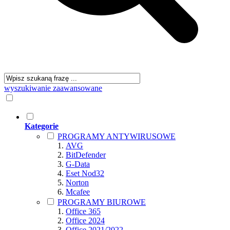
wyszukiwanie zaawansowane
Kategorie
PROGRAMY ANTYWIRUSOWE
AVG
BitDefender
G-Data
Eset Nod32
Norton
Mcafee
PROGRAMY BIUROWE
Office 365
Office 2024
Office 2021/2022