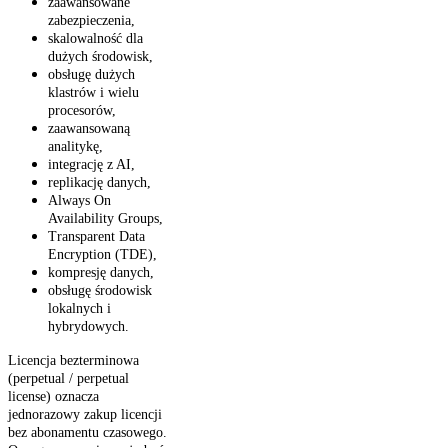
zaawansowane
zabezpieczenia,
skalowalność dla
dużych środowisk,
obsługę dużych
klastrów i wielu
procesorów,
zaawansowaną
analitykę,
integrację z AI,
replikację danych,
Always On
Availability Groups,
Transparent Data
Encryption (TDE),
kompresję danych,
obsługę środowisk
lokalnych i
hybrydowych.
Licencja bezterminowa
(perpetual / perpetual
license) oznacza
jednorazowy zakup licencji
bez abonamentu czasowego.