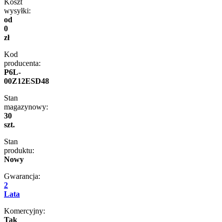
Koszt
wysyłki:
od
0
zł
Kod
producenta:
P6L-
00Z12ESD48
Stan
magazynowy:
30
szt.
Stan
produktu:
Nowy
Gwarancja:
2
Lata
Komercyjny:
Tak