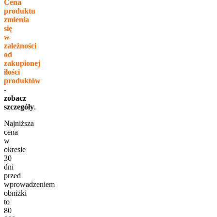
Cena
produktu
zmienia
się
w
zależności
od
zakupionej
ilości
produktów
-
zobacz
szczegóły
.
Najniższa
cena
w
okresie
30
dni
przed
wprowadzeniem
obniżki
to
80