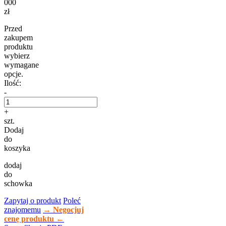
000
zł
Przed
zakupem
produktu
wybierz
wymagane
opcje.
Ilość:
-
+
szt.
Dodaj
do
koszyka
dodaj
do
schowka
Zapytaj o produkt
Poleć
znajomemu
→ Negocjuj
cenę produktu ←