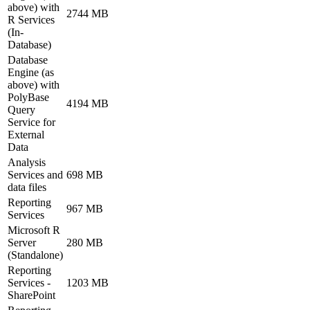
above) with
2744 MB
R Services
(In-
Database)
Database
Engine (as
above) with
PolyBase
4194 MB
Query
Service for
External
Data
Analysis
Services and
698 MB
data files
Reporting
967 MB
Services
Microsoft R
Server
280 MB
(Standalone)
Reporting
Services -
1203 MB
SharePoint