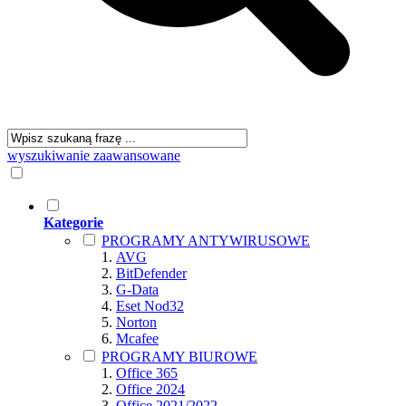
wyszukiwanie zaawansowane
Kategorie
PROGRAMY ANTYWIRUSOWE
AVG
BitDefender
G-Data
Eset Nod32
Norton
Mcafee
PROGRAMY BIUROWE
Office 365
Office 2024
Office 2021/2022