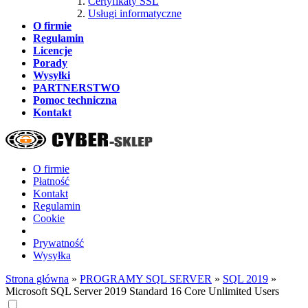
Certyfikaty SSL
Usługi informatyczne
O firmie
Regulamin
Licencje
Porady
Wysyłki
PARTNERSTWO
Pomoc techniczna
Kontakt
O firmie
Płatność
Kontakt
Regulamin
Cookie
Prywatność
Wysyłka
Strona główna
»
PROGRAMY SQL SERVER
»
SQL 2019
»
Microsoft SQL Server 2019 Standard 16 Core Unlimited Users