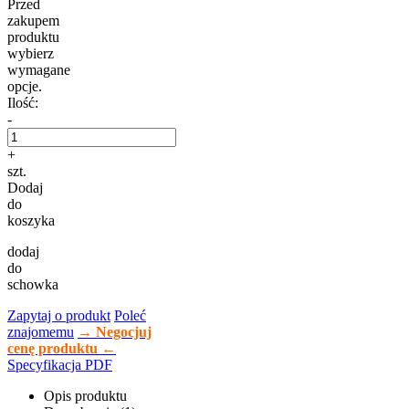
Przed
zakupem
produktu
wybierz
wymagane
opcje.
Ilość:
-
+
szt.
Dodaj
do
koszyka
dodaj
do
schowka
Zapytaj o produkt
Poleć
znajomemu
→ Negocjuj
cenę produktu ←
Specyfikacja PDF
Opis produktu