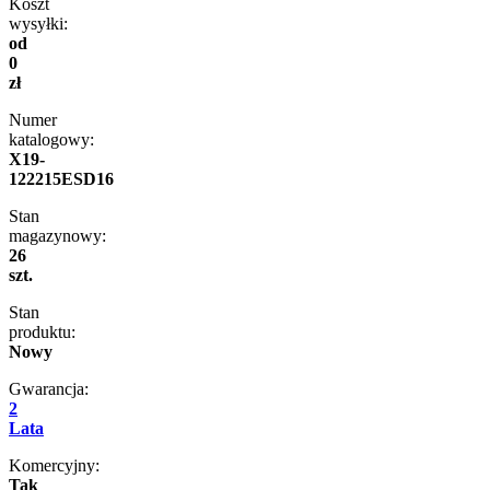
Koszt
wysyłki:
od
0
zł
Numer
katalogowy:
X19-
122215ESD16
Stan
magazynowy:
26
szt.
Stan
produktu:
Nowy
Gwarancja:
2
Lata
Komercyjny:
Tak