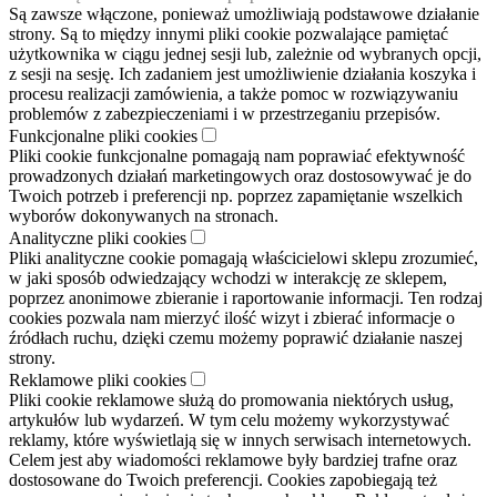
Są zawsze włączone, ponieważ umożliwiają podstawowe działanie
strony. Są to między innymi pliki cookie pozwalające pamiętać
użytkownika w ciągu jednej sesji lub, zależnie od wybranych opcji,
z sesji na sesję. Ich zadaniem jest umożliwienie działania koszyka i
procesu realizacji zamówienia, a także pomoc w rozwiązywaniu
problemów z zabezpieczeniami i w przestrzeganiu przepisów.
Funkcjonalne pliki cookies
Pliki cookie funkcjonalne pomagają nam poprawiać efektywność
prowadzonych działań marketingowych oraz dostosowywać je do
Twoich potrzeb i preferencji np. poprzez zapamiętanie wszelkich
wyborów dokonywanych na stronach.
Analityczne pliki cookies
Pliki analityczne cookie pomagają właścicielowi sklepu zrozumieć,
w jaki sposób odwiedzający wchodzi w interakcję ze sklepem,
poprzez anonimowe zbieranie i raportowanie informacji. Ten rodzaj
cookies pozwala nam mierzyć ilość wizyt i zbierać informacje o
źródłach ruchu, dzięki czemu możemy poprawić działanie naszej
strony.
Reklamowe pliki cookies
Pliki cookie reklamowe służą do promowania niektórych usług,
artykułów lub wydarzeń. W tym celu możemy wykorzystywać
reklamy, które wyświetlają się w innych serwisach internetowych.
Celem jest aby wiadomości reklamowe były bardziej trafne oraz
dostosowane do Twoich preferencji. Cookies zapobiegają też