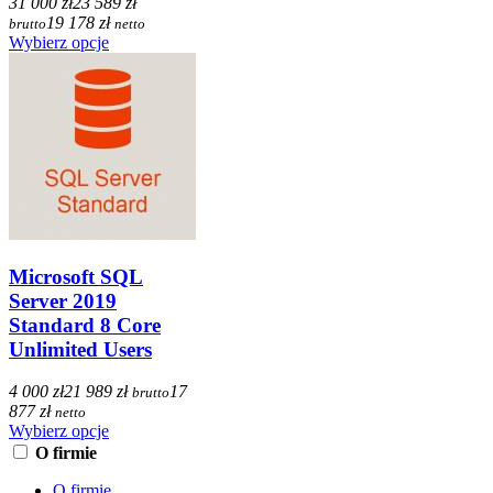
31 000 zł
23 589 zł
19 178 zł
brutto
netto
Wybierz opcje
Microsoft SQL
Server 2019
Standard 8 Core
Unlimited Users
4 000 zł
21 989 zł
17
brutto
877 zł
netto
Wybierz opcje
O firmie
O firmie