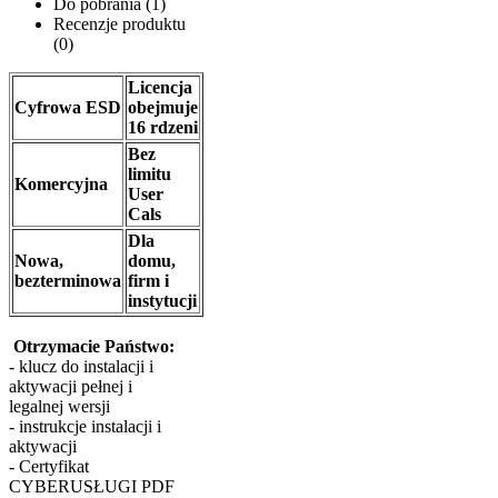
Do pobrania (1)
Recenzje produktu
(0)
Licencja
Cyfrowa ESD
obejmuje
16 rdzeni
Bez
limitu
Komercyjna
User
Cals
Dla
Nowa,
domu,
bezterminowa
firm i
instytucji
​Otrzymacie Państwo:
- klucz do instalacji i
aktywacji pełnej i
legalnej wersji
- instrukcje instalacji i
aktywacji
- Certyfikat
CYBERUSŁUGI PDF