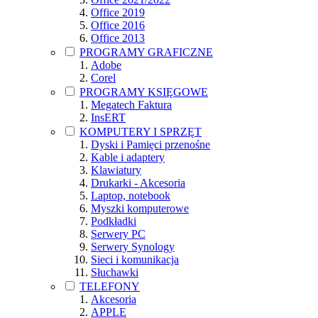
Office 2019
Office 2016
Office 2013
PROGRAMY GRAFICZNE
Adobe
Corel
PROGRAMY KSIĘGOWE
Megatech Faktura
InsERT
KOMPUTERY I SPRZĘT
Dyski i Pamięci przenośne
Kable i adaptery
Klawiatury
Drukarki - Akcesoria
Laptop, notebook
Myszki komputerowe
Podkładki
Serwery PC
Serwery Synology
Sieci i komunikacja
Słuchawki
TELEFONY
Akcesoria
APPLE