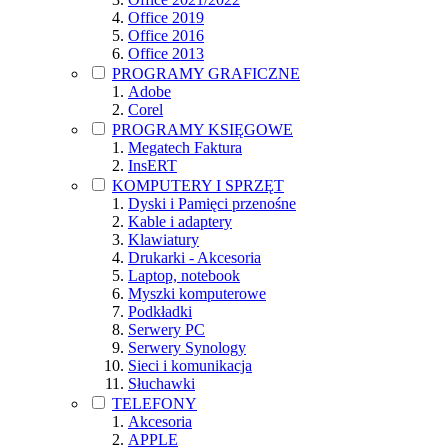
Office 2019
Office 2016
Office 2013
PROGRAMY GRAFICZNE
Adobe
Corel
PROGRAMY KSIĘGOWE
Megatech Faktura
InsERT
KOMPUTERY I SPRZĘT
Dyski i Pamięci przenośne
Kable i adaptery
Klawiatury
Drukarki - Akcesoria
Laptop, notebook
Myszki komputerowe
Podkładki
Serwery PC
Serwery Synology
Sieci i komunikacja
Słuchawki
TELEFONY
Akcesoria
APPLE