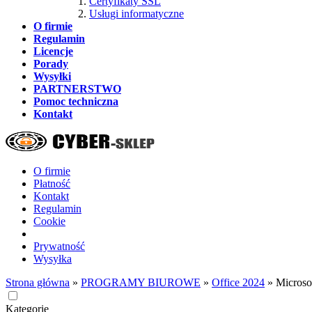
Certyfikaty SSL
Usługi informatyczne
O firmie
Regulamin
Licencje
Porady
Wysyłki
PARTNERSTWO
Pomoc techniczna
Kontakt
O firmie
Płatność
Kontakt
Regulamin
Cookie
Prywatność
Wysyłka
Strona główna
»
PROGRAMY BIUROWE
»
Office 2024
»
Microso
Kategorie