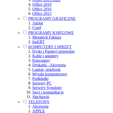
Office 2019
Office 2016
Office 2013
PROGRAMY GRAFICZNE
Adobe
Corel
PROGRAMY KSIĘGOWE
Megatech Faktura
InsERT
KOMPUTERY I SPRZĘT
Dyski i Pamięci przenośne
Kable i adaptery
Klawiatury
Drukarki - Akcesoria
Laptop, notebook
Myszki komputerowe
Podkładki
Serwery PC
Serwery Synology
Sieci i komunikacja
Słuchawki
TELEFONY
Akcesoria
APPLE