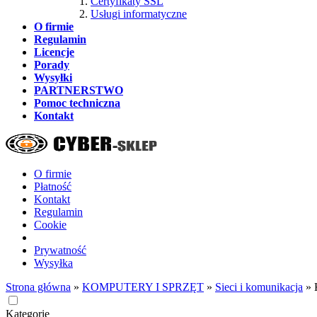
Certyfikaty SSL
Usługi informatyczne
O firmie
Regulamin
Licencje
Porady
Wysyłki
PARTNERSTWO
Pomoc techniczna
Kontakt
O firmie
Płatność
Kontakt
Regulamin
Cookie
Prywatność
Wysyłka
Strona główna
»
KOMPUTERY I SPRZĘT
»
Sieci i komunikacja
»
Kategorie