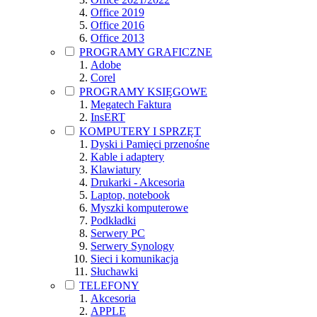
Office 2019
Office 2016
Office 2013
PROGRAMY GRAFICZNE
Adobe
Corel
PROGRAMY KSIĘGOWE
Megatech Faktura
InsERT
KOMPUTERY I SPRZĘT
Dyski i Pamięci przenośne
Kable i adaptery
Klawiatury
Drukarki - Akcesoria
Laptop, notebook
Myszki komputerowe
Podkładki
Serwery PC
Serwery Synology
Sieci i komunikacja
Słuchawki
TELEFONY
Akcesoria
APPLE