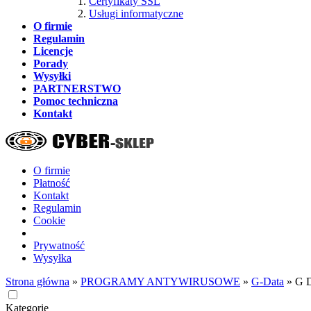
Certyfikaty SSL
Usługi informatyczne
O firmie
Regulamin
Licencje
Porady
Wysyłki
PARTNERSTWO
Pomoc techniczna
Kontakt
O firmie
Płatność
Kontakt
Regulamin
Cookie
Prywatność
Wysyłka
Strona główna
»
PROGRAMY ANTYWIRUSOWE
»
G-Data
»
G D
Kategorie