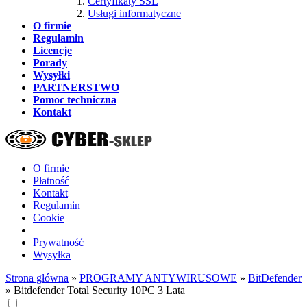
Certyfikaty SSL
Usługi informatyczne
O firmie
Regulamin
Licencje
Porady
Wysyłki
PARTNERSTWO
Pomoc techniczna
Kontakt
O firmie
Płatność
Kontakt
Regulamin
Cookie
Prywatność
Wysyłka
Strona główna
»
PROGRAMY ANTYWIRUSOWE
»
BitDefender
»
Bitdefender Total Security 10PC 3 Lata