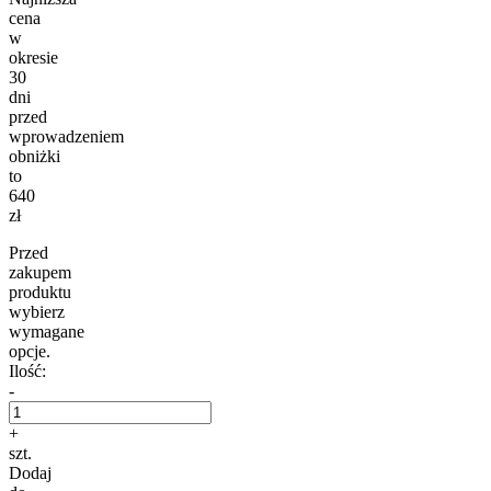
cena
w
okresie
30
dni
przed
wprowadzeniem
obniżki
to
640
zł
Przed
zakupem
produktu
wybierz
wymagane
opcje.
Ilość:
-
+
szt.
Dodaj