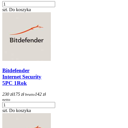
szt.
Do koszyka
Bitdefender
Internet Security
5PC 1Rok
230 zł
175 zł
142 zł
brutto
netto
szt.
Do koszyka