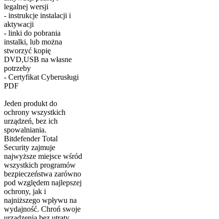
legalnej wersji
- instrukcje instalacji i
aktywacji
- linki do pobrania
instalki, lub można
stworzyć kopię
DVD,USB na własne
potrzeby
- Certyfikat Cyberusługi
PDF
Jeden produkt do
ochrony wszystkich
urządzeń, bez ich
spowalniania.
Bitdefender Total
Security zajmuje
najwyższe miejsce wśród
wszystkich programów
bezpieczeństwa zarówno
pod względem najlepszej
ochrony, jak i
najniższego wpływu na
wydajność. Chroń swoje
urządzenia bez utraty