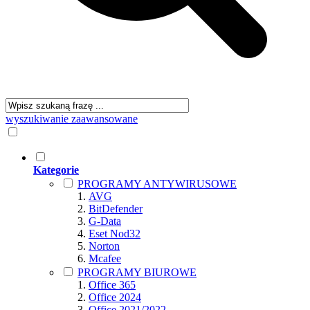
wyszukiwanie zaawansowane
Kategorie
PROGRAMY ANTYWIRUSOWE
AVG
BitDefender
G-Data
Eset Nod32
Norton
Mcafee
PROGRAMY BIUROWE
Office 365
Office 2024
Office 2021/2022