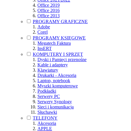
Office 2019
Office 2016
Office 2013
PROGRAMY GRAFICZNE
Adobe
Corel
PROGRAMY KSIĘGOWE
Megatech Faktura
InsERT
KOMPUTERY I SPRZĘT
Dyski i Pamięci przenośne
Kable i adaptery
Klawiatury
Drukarki - Akcesoria
Laptop, notebook
Myszki komputerowe
Podkładki
Serwery PC
Serwery Synology
Sieci i komunikacja
Słuchawki
TELEFONY
Akcesoria
APPLE