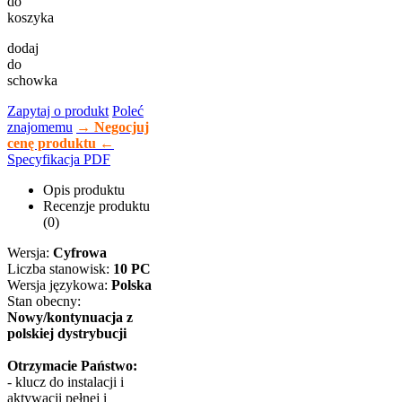
do
koszyka
dodaj
do
schowka
Zapytaj o produkt
Poleć
znajomemu
→ Negocjuj
cenę produktu ←
Specyfikacja PDF
Opis produktu
Recenzje produktu
(0)
Wersja:
Cyfrowa
Liczba stanowisk:
10 PC
Wersja językowa:
Polska
Stan obecny:
Nowy/kontynuacja z
polskiej dystrybucji
Otrzymacie Państwo:
- klucz do instalacji i
aktywacji pełnej i