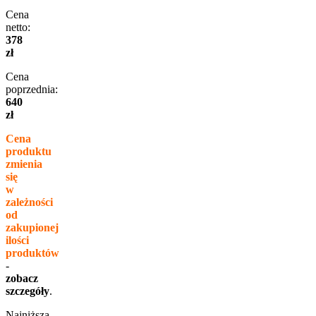
Cena
netto:
378
zł
Cena
poprzednia:
640
zł
Cena
produktu
zmienia
się
w
zależności
od
zakupionej
ilości
produktów
-
zobacz
szczegóły
.
Najniższa