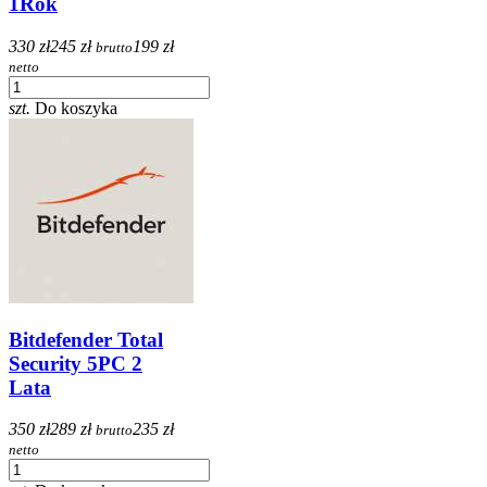
1Rok
330 zł
245 zł
199 zł
brutto
netto
szt.
Do koszyka
Bitdefender Total
Security 5PC 2
Lata
350 zł
289 zł
235 zł
brutto
netto