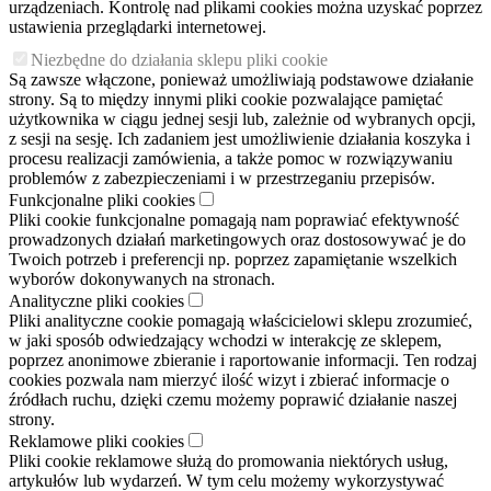
urządzeniach. Kontrolę nad plikami cookies można uzyskać poprzez
ustawienia przeglądarki internetowej.
Niezbędne do działania sklepu pliki cookie
Są zawsze włączone, ponieważ umożliwiają podstawowe działanie
strony. Są to między innymi pliki cookie pozwalające pamiętać
użytkownika w ciągu jednej sesji lub, zależnie od wybranych opcji,
z sesji na sesję. Ich zadaniem jest umożliwienie działania koszyka i
procesu realizacji zamówienia, a także pomoc w rozwiązywaniu
problemów z zabezpieczeniami i w przestrzeganiu przepisów.
Funkcjonalne pliki cookies
Pliki cookie funkcjonalne pomagają nam poprawiać efektywność
prowadzonych działań marketingowych oraz dostosowywać je do
Twoich potrzeb i preferencji np. poprzez zapamiętanie wszelkich
wyborów dokonywanych na stronach.
Analityczne pliki cookies
Pliki analityczne cookie pomagają właścicielowi sklepu zrozumieć,
w jaki sposób odwiedzający wchodzi w interakcję ze sklepem,
poprzez anonimowe zbieranie i raportowanie informacji. Ten rodzaj
cookies pozwala nam mierzyć ilość wizyt i zbierać informacje o
źródłach ruchu, dzięki czemu możemy poprawić działanie naszej
strony.
Reklamowe pliki cookies
Pliki cookie reklamowe służą do promowania niektórych usług,
artykułów lub wydarzeń. W tym celu możemy wykorzystywać