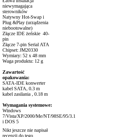
Łatwa instalacja
niewymagająca
sterowników
Natywny Hot-Swap i
Plug &Play (urządzenia
niebootowalne)
Złącze IDE żeńskie 40-
pin
Złącze 7-pin Serial ATA
Chipset: JM20330
Wymiary: 52 x 48 mm
Waga produktu: 12 g
Zawartość
opakowania:
SATA-IDE konwerter
kabel SATA, 0.3 m
kabel zasilania , 0.18 m
Wymagania systemowe:
Windows
7/Vista/XP/2000/Me/NT/98SE/95/3.1
i DOS 5
Nikt jeszcze nie napisał
recenzji do tego