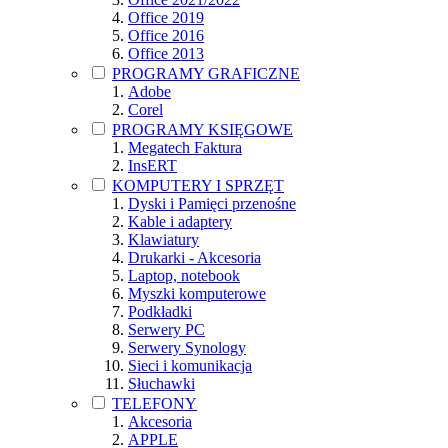
Office 2019
Office 2016
Office 2013
PROGRAMY GRAFICZNE
Adobe
Corel
PROGRAMY KSIĘGOWE
Megatech Faktura
InsERT
KOMPUTERY I SPRZĘT
Dyski i Pamięci przenośne
Kable i adaptery
Klawiatury
Drukarki - Akcesoria
Laptop, notebook
Myszki komputerowe
Podkładki
Serwery PC
Serwery Synology
Sieci i komunikacja
Słuchawki
TELEFONY
Akcesoria
APPLE