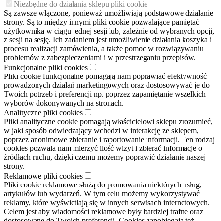
Niezbędne do działania sklepu pliki cookie
Są zawsze włączone, ponieważ umożliwiają podstawowe działanie
strony. Są to między innymi pliki cookie pozwalające pamiętać
użytkownika w ciągu jednej sesji lub, zależnie od wybranych opcji,
z sesji na sesję. Ich zadaniem jest umożliwienie działania koszyka i
procesu realizacji zamówienia, a także pomoc w rozwiązywaniu
problemów z zabezpieczeniami i w przestrzeganiu przepisów.
Funkcjonalne pliki cookies
Pliki cookie funkcjonalne pomagają nam poprawiać efektywność
prowadzonych działań marketingowych oraz dostosowywać je do
Twoich potrzeb i preferencji np. poprzez zapamiętanie wszelkich
wyborów dokonywanych na stronach.
Analityczne pliki cookies
Pliki analityczne cookie pomagają właścicielowi sklepu zrozumieć,
w jaki sposób odwiedzający wchodzi w interakcję ze sklepem,
poprzez anonimowe zbieranie i raportowanie informacji. Ten rodzaj
cookies pozwala nam mierzyć ilość wizyt i zbierać informacje o
źródłach ruchu, dzięki czemu możemy poprawić działanie naszej
strony.
Reklamowe pliki cookies
Pliki cookie reklamowe służą do promowania niektórych usług,
artykułów lub wydarzeń. W tym celu możemy wykorzystywać
reklamy, które wyświetlają się w innych serwisach internetowych.
Celem jest aby wiadomości reklamowe były bardziej trafne oraz
dostosowane do Twoich preferencji. Cookies zapobiegają też