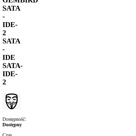
SATA
-
IDE-
2
SATA
-
IDE
SATA-
IDE-
2
Dostępność:
Dostępny
Czas