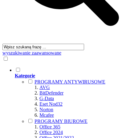
wyszukiwanie zaawansowane
Kategorie
PROGRAMY ANTYWIRUSOWE
AVG
BitDefender
G-Data
Eset Nod32
Norton
Mcafee
PROGRAMY BIUROWE
Office 365
Office 2024
Office 2021/2022