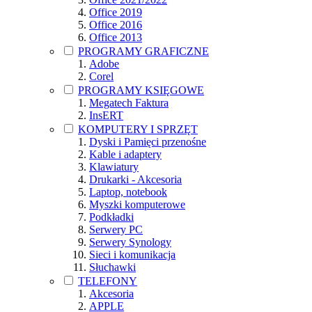
Office 2019
Office 2016
Office 2013
PROGRAMY GRAFICZNE
Adobe
Corel
PROGRAMY KSIĘGOWE
Megatech Faktura
InsERT
KOMPUTERY I SPRZĘT
Dyski i Pamięci przenośne
Kable i adaptery
Klawiatury
Drukarki - Akcesoria
Laptop, notebook
Myszki komputerowe
Podkładki
Serwery PC
Serwery Synology
Sieci i komunikacja
Słuchawki
TELEFONY
Akcesoria
APPLE