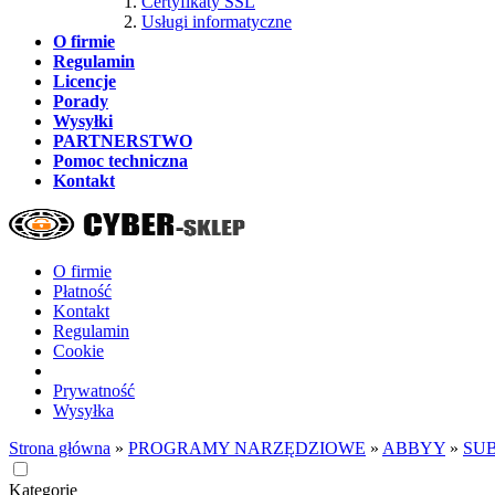
Certyfikaty SSL
Usługi informatyczne
O firmie
Regulamin
Licencje
Porady
Wysyłki
PARTNERSTWO
Pomoc techniczna
Kontakt
O firmie
Płatność
Kontakt
Regulamin
Cookie
Prywatność
Wysyłka
Strona główna
»
PROGRAMY NARZĘDZIOWE
»
ABBYY
»
SU
Kategorie